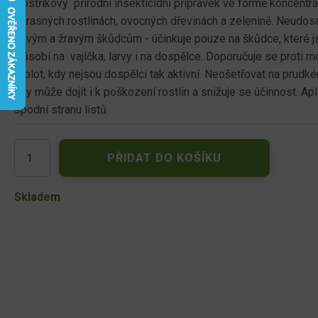
Postřikový přírodní insekticidní přípravek ve formě koncentr
okrasných rostlinách, ovocných dřevinách a zelenině. Neudosan
savým a žravým škůdcům - účinkuje pouze na škůdce, které j
Působí na vajíčka, larvy i na dospělce. Doporučuje se proti m
teplot, kdy nejsou dospělci tak aktivní. Neošetřovat na prudké
kdy může dojít i k poškození rostlin a snižuje se účinnost. Ap
spodní stranu listů.
Neudosan
PŘIDAT DO KOŠÍKU
Neudorff
-
250ml
Skladem
koncentrát
množství