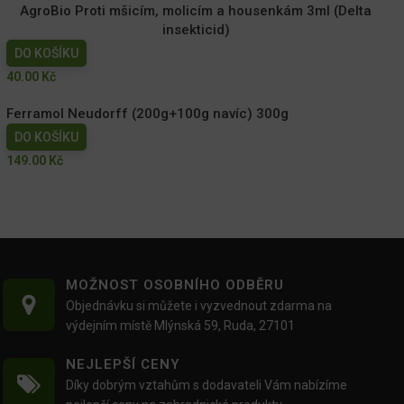
AgroBio Proti mšicím, molicím a housenkám 3ml (Delta
insekticid)
DO KOŠÍKU
40.00
Kč
Ferramol Neudorff (200g+100g navíc) 300g
DO KOŠÍKU
149.00
Kč
MOŽNOST OSOBNÍHO ODBĚRU
Objednávku si můžete i vyzvednout zdarma na
výdejním místě Mlýnská 59, Ruda, 27101
NEJLEPŠÍ CENY
Díky dobrým vztahům s dodavateli Vám nabízíme