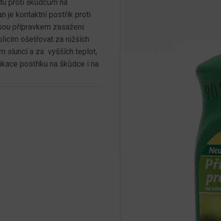
átu proti škůdcům na
 je kontaktní postřik proti
sou přípravkem zasaženi.
olicím ošetřovat za nižších
m slunci a za vyšších teplot,
likace postřiku na škůdce i na