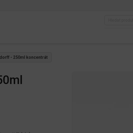
orff - 250ml koncentrát
50ml