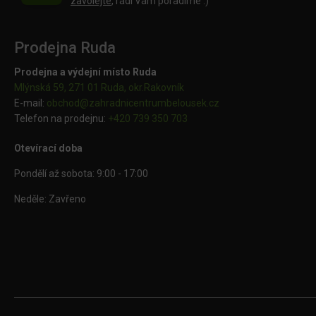
zavolejte
, rádi Vám poradíme :)
Prodejna Ruda
Prodejna a výdejní místo Ruda
Mlýnská 59, 271 01 Ruda, okr.Rakovník
E-mail:
obchod@
zahradnicentrumbelousek.cz
Telefon na prodejnu:
+420 739 350 703
Otevírací doba
Pondělí až sobota: 9:00 - 17:00
Neděle: Zavřeno