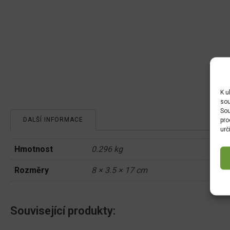
K u
sou
Sou
DALŠÍ INFORMACE
pro
urč
Hmotnost
0.296 kg
Rozměry
8 × 3.5 × 17 cm
Související produkty: