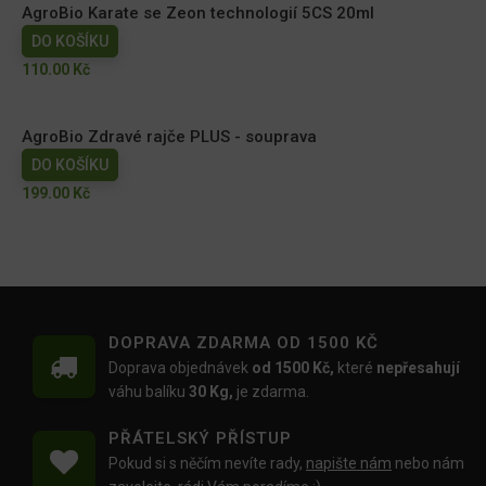
AgroBio Karate se Zeon technologií 5CS 20ml
DO KOŠÍKU
110.00
Kč
AgroBio Zdravé rajče PLUS - souprava
DO KOŠÍKU
199.00
Kč
DOPRAVA ZDARMA OD 1500 KČ
Doprava objednávek
od 1500 Kč,
které
nepřesahují
váhu balíku
30 Kg,
je zdarma.
PŘÁTELSKÝ PŘÍSTUP
Pokud si s něčím nevíte rady,
napište nám
nebo nám