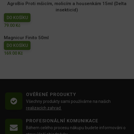
AgroBio Proti mšicím, molicím a housenkám 15ml (Delta
insekticid)
DO KOŠÍKU
79.00
Kč
Magnicur Finito 50ml
DO KOŠÍKU
169.00
Kč
OVĚŘENÉ PRODUKTY
Všechny produkty sami používáme na našich
realizacích zahrad.
PROFESIONÁLNÍ KOMUNIKACE
Během celého procesu nákupu budete informováni o