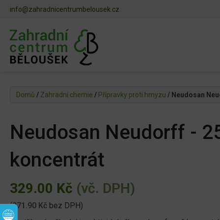
info@zahradnicentrumbelousek.cz
Domů
/
Zahradní chemie
/
Přípravky proti hmyzu
/ Neudosan Neud
Neudosan Neudorff - 2
koncentrát
329.00
Kč
(vč. DPH)
(
271.90
Kč
bez DPH)