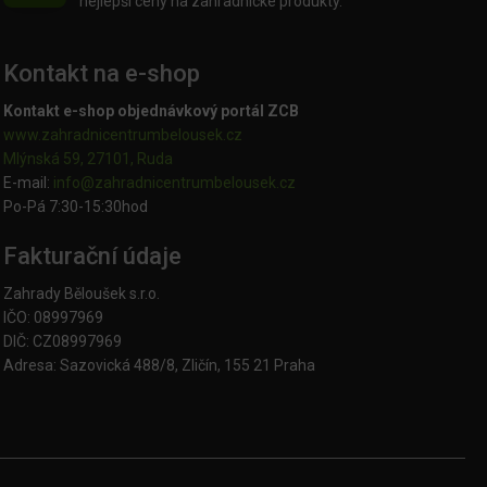
nejlepší ceny na zahradnické produkty.
Kontakt na e-shop
Kontakt e-shop objednávkový portál ZCB
www.zahradnicentrumbelousek.cz
Mlýnská 59, 27101, Ruda
E-mail:
info@zahradnicentrumbelousek.
cz
Po-Pá 7:30-15:30hod
Fakturační údaje
Zahrady Běloušek s.r.o.
IČO: 08997969
DIČ: CZ08997969
Adresa: Sazovická 488/8, Zličín, 155 21 Praha