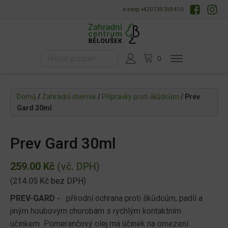
e-shop: +420 739 359 410
Domů
/
Zahradní chemie
/
Přípravky proti škůdcům
/ Prev
Gard 30ml
Prev Gard 30ml
259.00
Kč
(vč. DPH)
(
214.05
Kč
bez DPH)
PREV-GARD -
přírodní ochrana proti škůdcům, padlí a
jiným houbovým chorobám s rychlým kontaktním
účinkem
Pomerančový olej má účinek na omezení