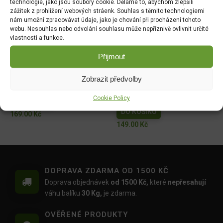
79.00
Kč
technologie, jako jsou soubory cookie. Děláme to, abychom zlepšili
zážitek z prohlížení webových stráenk. Souhlas s těmito technologiemi
nám umožní zpracovávat údaje, jako je chování při procházení tohoto
AgroBio Proti mšicím,
AgroBio Zdravé rajče PLUS
webu. Nesouhlas nebo odvolání souhlasu může nepříznivě ovlivnit určité
molicím a housenkám 3ml
- souprava
vlastnosti a funkce.
(Delta insekticid)
DO KOŠÍKU
DO KOŠÍKU
Přijmout
199.00
Kč
40.00
Kč
Zobrazit předvolby
Magnicur Finito 50ml
Ferramol Neudorff
Cookie Policy
(200g+100g navíc) 300g
DO KOŠÍKU
DO KOŠÍKU
169.00
Kč
149.00
Kč
DOPRAVA ZDARMA OD 1500 KČ
Doprava objednávek
od 1500 Kč,
které
nepřesahují
váhu balíku
30 Kg,
je zdarma.
OVĚŘENÉ PRODUKTY