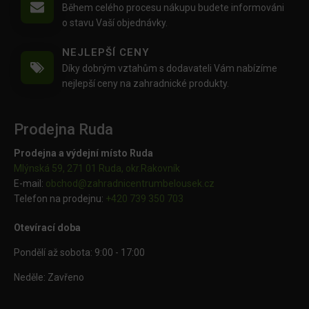
Během celého procesu nákupu budete informováni
o stavu Vaší objednávky.
NEJLEPŠÍ CENY
Díky dobrým vztahům s dodavateli Vám nabízíme
nejlepší ceny na zahradnické produkty.
Prodejna Ruda
Prodejna a výdejní místo Ruda
Mlýnská 59, 271 01 Ruda, okr.Rakovník
E-mail:
obchod@
zahradnicentrumbelousek.cz
Telefon na prodejnu:
+420 739 350 703
Otevírací doba
Pondělí až sobota: 9:00 - 17:00
Neděle: Zavřeno