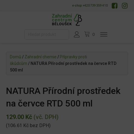
e-shop: +420 739 359 410
Domů
/
Zahradní chemie
/
Přípravky proti
škůdcům
/ NATURA Přírodní prostředek na červce RTD
500 ml
NATURA Přírodní prostředek
na červce RTD 500 ml
129.00
Kč
(vč. DPH)
(
106.61
Kč
bez DPH)