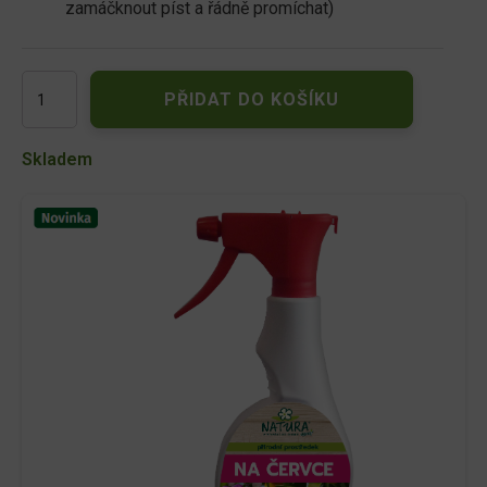
zamáčknout píst a řádně promíchat)
NATURA
PŘIDAT DO KOŠÍKU
Přírodní
prostředek
na
Skladem
červce
RTD
500
ml
množství