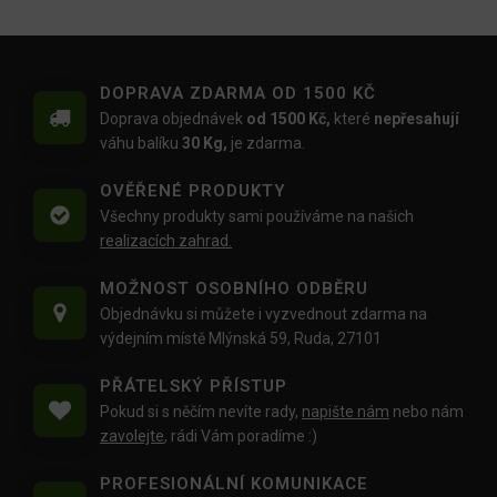
DOPRAVA ZDARMA OD 1500 KČ
Doprava objednávek
od 1500 Kč,
které
nepřesahují
váhu balíku
30 Kg,
je zdarma.
OVĚŘENÉ PRODUKTY
Všechny produkty sami používáme na našich
realizacích zahrad.
MOŽNOST OSOBNÍHO ODBĚRU
Objednávku si můžete i vyzvednout zdarma na
výdejním místě Mlýnská 59, Ruda, 27101
PŘÁTELSKÝ PŘÍSTUP
Pokud si s něčím nevíte rady,
napište nám
nebo nám
zavolejte
, rádi Vám poradíme :)
PROFESIONÁLNÍ KOMUNIKACE