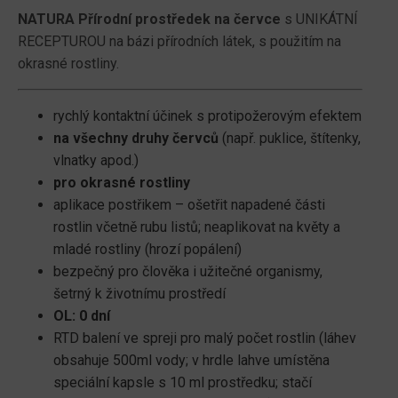
NATURA Přírodní prostředek na červce
s UNIKÁTNÍ
RECEPTUROU na bázi přírodních látek, s použitím na
okrasné rostliny.
rychlý kontaktní účinek s protipožerovým efektem
na všechny druhy červců
(např. puklice, štítenky,
vlnatky apod.)
pro okrasné rostliny
aplikace postřikem – ošetřit napadené části
rostlin včetně rubu listů; neaplikovat na květy a
mladé rostliny (hrozí popálení)
bezpečný pro člověka i užitečné organismy,
šetrný k životnímu prostředí
OL: 0 dní
RTD balení ve spreji pro malý počet rostlin (láhev
obsahuje 500ml vody; v hrdle lahve umístěna
speciální kapsle s 10 ml prostředku; stačí