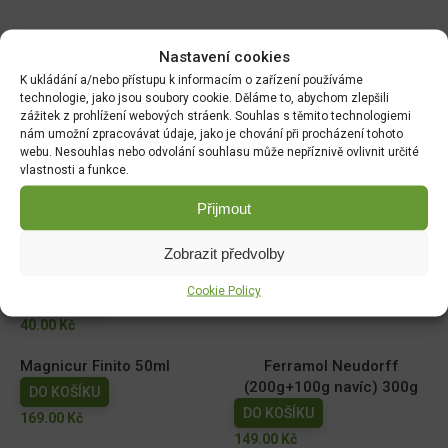
Související produkty:
Nastavení cookies
K ukládání a/nebo přístupu k informacím o zařízení používáme
AgroBio Karate se Zeon
AgroBio Proti mšicím,
technologie, jako jsou soubory cookie. Děláme to, abychom zlepšili
technologií 5CS 20ml
molicím a housenkám
zážitek z prohlížení webových stráenk. Souhlas s těmito technologiemi
nám umožní zpracovávat údaje, jako je chování při procházení tohoto
15ml (Delta insekticid)
DO KOŠÍKU
webu. Nesouhlas nebo odvolání souhlasu může nepříznivě ovlivnit určité
DO KOŠÍKU
110.00
Kč
vlastnosti a funkce.
79.00
Kč
Přijmout
AgroBio Proti mšicím,
AgroBio Zdravé rajče PLUS
molicím a housenkám 3ml
- souprava
Zobrazit předvolby
(Delta insekticid)
DO KOŠÍKU
Cookie Policy
DO KOŠÍKU
199.00
Kč
40.00
Kč
Magnicur Finito 50ml
Ferramol Neudorff
(200g+100g navíc) 300g
DO KOŠÍKU
DO KOŠÍKU
169.00
Kč
149.00
Kč