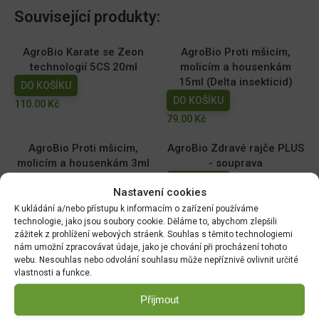
Související produkty:
AgroBio Karate se Zeon
AgroBio Proti mšicím,
technologií 5CS 20ml
molicím a housenkám
15ml (Delta insekticid)
DO KOŠÍKU
DO KOŠÍKU
110.00
Kč
79.00
Kč
AgroBio Proti mšicím,
AgroBio Zdravé rajče PLUS
molicím a housenkám 3ml
- souprava
(Delta insekticid)
DO KOŠÍKU
Nastavení cookies
DO KOŠÍKU
199.00
Kč
K ukládání a/nebo přístupu k informacím o zařízení používáme
40.00
Kč
technologie, jako jsou soubory cookie. Děláme to, abychom zlepšili
zážitek z prohlížení webových stráenk. Souhlas s těmito technologiemi
Magnicur Finito 50ml
Ferramol Neudorff
nám umožní zpracovávat údaje, jako je chování při procházení tohoto
(200g+100g navíc) 300g
webu. Nesouhlas nebo odvolání souhlasu může nepříznivě ovlivnit určité
DO KOŠÍKU
vlastnosti a funkce.
DO KOŠÍKU
169.00
Kč
149.00
Kč
Přijmout