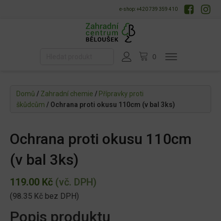
e-shop: +420 739 359 410
Domů
/
Zahradní chemie
/
Přípravky proti
škůdcům
/ Ochrana proti okusu 110cm (v bal 3ks)
Ochrana proti okusu 110cm
(v bal 3ks)
119.00
Kč
(vč. DPH)
(
98.35
Kč
bez DPH)
Popis produktu