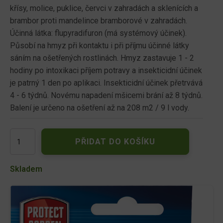
křísy, molice, puklice, červci v zahradách a sklenících a
brambor proti mandelince bramborové v zahradách.
Účinná látka: flupyradifuron (má systémový účinek).
Působí na hmyz při kontaktu i při příjmu účinné látky
sáním na ošetřených rostlinách. Hmyz zastavuje 1 - 2
hodiny po intoxikaci příjem potravy a insekticidní účinek
je patrný 1 den po aplikaci. Insekticidní účinek přetrvává
4 - 6 týdnů. Novému napadení mšicemi brání až 8 týdnů.
Balení je určeno na ošetření až na 208 m2 / 9 l vody.
Sanium
PŘIDAT DO KOŠÍKU
system
5ml
množství
Skladem