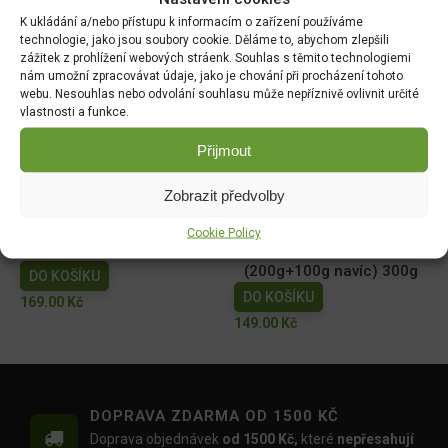
technologií 5CS 20ml
molicím a housenkám
15ml (Delta insekticid)
K ukládání a/nebo přístupu k informacím o zařízení používáme
DO KOŠÍKU
technologie, jako jsou soubory cookie. Děláme to, abychom zlepšili
DO KOŠÍKU
110.00
Kč
zážitek z prohlížení webových stráenk. Souhlas s těmito technologiemi
79.00
Kč
nám umožní zpracovávat údaje, jako je chování při procházení tohoto
webu. Nesouhlas nebo odvolání souhlasu může nepříznivě ovlivnit určité
vlastnosti a funkce.
AgroBio Proti mšicím,
AgroBio Zdravé rajče PLUS
molicím a housenkám 3ml
- souprava
Přijmout
(Delta insekticid)
DO KOŠÍKU
DO KOŠÍKU
199.00
Kč
Zobrazit předvolby
40.00
Kč
Cookie Policy
Magnicur Finito 50ml
Ferramol Neudorff
(200g+100g navíc) 300g
DO KOŠÍKU
DO KOŠÍKU
169.00
Kč
149.00
Kč
DOPRAVA ZDARMA OD 1500 KČ
Doprava objednávek
od 1500 Kč,
které
nepřesahují