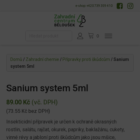
e-shop: +420 739 359 410
Domů
/
Zahradní chemie
/
Přípravky proti škůdcům
/ Sanium
system 5ml
Sanium system 5ml
89.00
Kč
(vč. DPH)
(
73.55
Kč
bez DPH)
Insekticidní přípravek je určen k ochraně okrasných
rostlin, salátu, rajčat, okurek, papriky, baklažánu, cukety,
vinné révy a jabloní proti škůdcům jako jsou mšice,