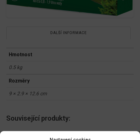
DALŠÍ INFORMACE
Hmotnost
0.5 kg
Rozměry
9 × 2.9 × 12.6 cm
Související produkty:
AgroBio Karate se Zeon
AgroBio Proti mšicím,
Nastavení cookies