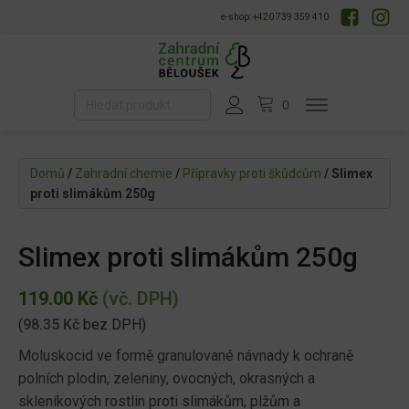
e-shop: +420 739 359 410
Domů
/
Zahradní chemie
/
Přípravky proti škůdcům
/ Slimex
proti slimákům 250g
Slimex proti slimákům 250g
119.00
Kč
(vč. DPH)
(
98.35
Kč
bez DPH)
Moluskocid ve formě granulované návnady k ochraně
polních plodin, zeleniny, ovocných, okrasných a
skleníkových rostlin proti slimákům, plžům a