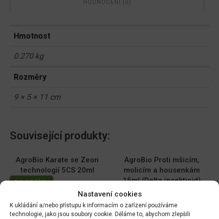
HODNOCENÍ (0)
Hmotnost
0.270 kg
Rozměry
9 × 5 × 11 cm
Související produkty:
AgroBio Karate se Zeon
AgroBio Proti mšicím,
technologií 5CS 20ml
molicím a housenkám
15ml (Delta insekticid)
DO KOŠÍKU
Nastavení cookies
DO KOŠÍKU
110.00
Kč
K ukládání a/nebo přístupu k informacím o zařízení používáme
79.00
Kč
technologie, jako jsou soubory cookie. Děláme to, abychom zlepšili