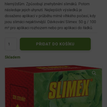
hlemýžďům. Způsobují znehybnění slimáků. Potom
následuje jejich uhynutí. Nejlepších výsledků je
dosaženo aplikací v průběhu mírně vlhkého počasí, kdy
jsou slimáci nejaktivnější. Dávkování Slimex: 50 g / 100
m² pro aplikaci rozhozem nebo pro aplikaci do řádků.
Slimex
PŘIDAT DO KOŠÍKU
proti
slimákům
250g
Skladem
množství