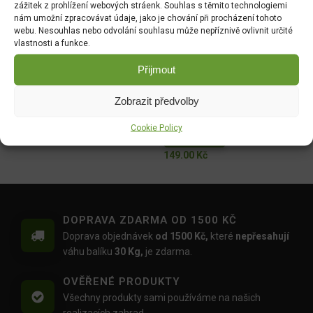
zážitek z prohlížení webových stráenk. Souhlas s těmito technologiemi
AgroBio Proti mšicím,
AgroBio Zdravé rajče PLUS
nám umožní zpracovávat údaje, jako je chování při procházení tohoto
molicím a housenkám 3ml
- souprava
webu. Nesouhlas nebo odvolání souhlasu může nepříznivě ovlivnit určité
(Delta insekticid)
DO KOŠÍKU
vlastnosti a funkce.
DO KOŠÍKU
199.00
Kč
Přijmout
40.00
Kč
Zobrazit předvolby
Magnicur Finito 50ml
Ferramol Neudorff
(200g+100g navíc) 300g
DO KOŠÍKU
Cookie Policy
DO KOŠÍKU
169.00
Kč
149.00
Kč
DOPRAVA ZDARMA OD 1500 KČ
Doprava objednávek
od 1500 Kč,
které
nepřesahují
váhu balíku
30 Kg,
je zdarma.
OVĚŘENÉ PRODUKTY
Všechny produkty sami používáme na našich