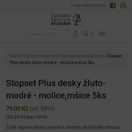
e-shop: +420 739 359 410
Domů
/
Zahradní chemie
/
Přípravky proti škůdcům
/ Stopset
Plus desky žluto-modré - molice,mšice 5ks
Stopset Plus desky žluto-
modré - molice,mšice 5ks
79.00
Kč
(vč. DPH)
(
65.29
Kč
bez DPH)
Žluté lepové desky určené k odchytu škodlivého hmyzu