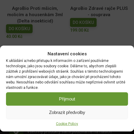
AgroBio Proti mšicím,
AgroBio Zdravé rajče PLUS
molicím a housenkám 3ml
- souprava
(Delta insekticid)
DO KOŠÍKU
DO KOŠÍKU
199.00
Kč
40.00
Kč
Magnicur Finito 50ml
Ferramol Neudorff
Nastavení cookies
(200g+100g navíc) 300g
DO KOŠÍKU
K ukládání a/nebo přístupu k informacím o zařízení používáme
DO KOŠÍKU
169.00
Kč
technologie, jako jsou soubory cookie. Děláme to, abychom zlepšili
149.00
Kč
zážitek z prohlížení webových stráenk. Souhlas s těmito technologiemi
nám umožní zpracovávat údaje, jako je chování při procházení tohoto
webu. Nesouhlas nebo odvolání souhlasu může nepříznivě ovlivnit určité
vlastnosti a funkce.
DOPRAVA ZDARMA OD 1500 KČ
Přijmout
Doprava objednávek
od 1500 Kč,
které
nepřesahují
váhu balíku
30 Kg,
je zdarma.
Zobrazit předvolby
Cookie Policy
OVĚŘENÉ PRODUKTY
Všechny produkty sami používáme na našich