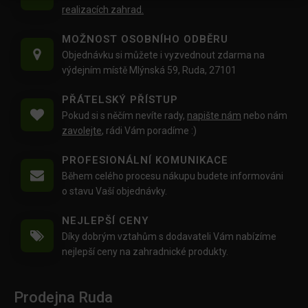
realizacích zahrad.
MOŽNOST OSOBNÍHO ODBĚRU
Objednávku si můžete i vyzvednout zdarma na
výdejním místě Mlýnská 59, Ruda, 27101
PŘÁTELSKÝ PŘÍSTUP
Pokud si s něčím nevíte rady,
napište nám
nebo nám
zavolejte
, rádi Vám poradíme :)
PROFESIONÁLNÍ KOMUNIKACE
Během celého procesu nákupu budete informováni
o stavu Vaší objednávky.
NEJLEPŠÍ CENY
Díky dobrým vztahům s dodavateli Vám nabízíme
nejlepší ceny na zahradnické produkty.
Prodejna Ruda