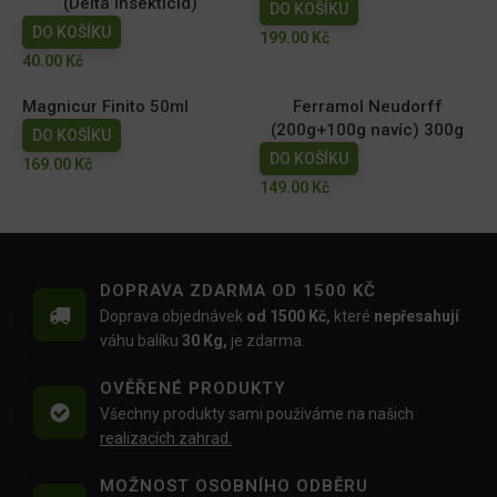
(Delta insekticid)
DO KOŠÍKU
DO KOŠÍKU
199.00
Kč
40.00
Kč
Magnicur Finito 50ml
Ferramol Neudorff
(200g+100g navíc) 300g
DO KOŠÍKU
DO KOŠÍKU
169.00
Kč
149.00
Kč
DOPRAVA ZDARMA OD 1500 KČ
Doprava objednávek
od 1500 Kč,
které
nepřesahují
váhu balíku
30 Kg,
je zdarma.
OVĚŘENÉ PRODUKTY
Všechny produkty sami používáme na našich
realizacích zahrad.
MOŽNOST OSOBNÍHO ODBĚRU