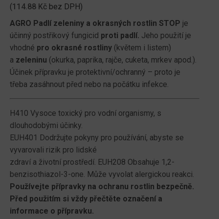
(
114.88
Kč
bez DPH)
AGRO Padlí zeleniny a okrasných rostlin STOP
je
účinný postřikový fungicid
proti padlí.
Jeho použití je
vhodné
pro okrasné rostliny
(květem i listem)
a
zeleninu
(okurka, paprika, rajče, cuketa, mrkev apod.).
Účinek přípravku je protektivní/ochranný – proto je
třeba zasáhnout před nebo na počátku infekce.
H410 Vysoce toxický pro vodní organismy, s
dlouhodobými účinky.
EUH401 Dodržujte pokyny pro používání, abyste se
vyvarovali rizik pro lidské
zdraví a životní prostředí. EUH208 Obsahuje 1,2-
benzisothiazol-3-one. Může vyvolat alergickou reakci.
Používejte přípravky na ochranu rostlin bezpečně.
Před použitím si vždy přečtěte označení a
informace o přípravku.