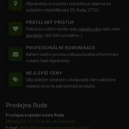
Objednávku si můžete i vyzvednout zdarma na
výdejním místě Mlýnská 59, Ruda, 27101
PŘÁTELSKÝ PŘÍSTUP
Pokud si s něčím nevíte rady,
napište nám
nebo nám
zavolejte
, rádi Vám poradíme :)
PROFESIONÁLNÍ KOMUNIKACE
Během celého procesu nákupu budete informováni
o stavu Vaší objednávky.
NEJLEPŠÍ CENY
Díky dobrým vztahům s dodavateli Vám nabízíme
nejlepší ceny na zahradnické produkty.
Prodejna Ruda
Prodejna a výdejní místo Ruda
Mlýnská 59, 271 01 Ruda, okr.Rakovník
E-mail:
obchod@
zahradnicentrumbelousek.cz