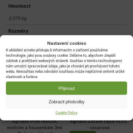
Hmotnost
0.070 kg
Rozměry
5 × 5 × 8 cm
Nastavení cookies
K ukládání a/nebo přístupu k informacím o zařízení používáme
technologie, jako jsou soubory cookie. Děláme to, abychom zlepšili
zážitek z prohlížení webových stráenk. Souhlas s těmito technologiemi
Související produkty:
nám umožní zpracovávat údaje, jako je chování při procházení tohoto
webu. Nesouhlas nebo odvolání souhlasu může nepříznivě ovlivnit určité
vlastnosti a funkce.
AgroBio Karate se Zeon
AgroBio Proti mšicím,
technologií 5CS 20ml
molicím a housenkám
Přijmout
15ml (Delta insekticid)
DO KOŠÍKU
Zobrazit předvolby
DO KOŠÍKU
110.00
Kč
79.00
Kč
Cookie Policy
AgroBio Proti mšicím,
AgroBio Zdravé rajče PLUS
molicím a housenkám 3ml
- souprava