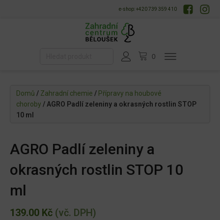
e-shop: +420 739 359 410
Domů
/
Zahradní chemie
/
Přípravy na houbové
choroby
/ AGRO Padlí zeleniny a okrasných rostlin STOP
10 ml
AGRO Padlí zeleniny a
okrasných rostlin STOP 10
ml
139.00
Kč
(vč. DPH)