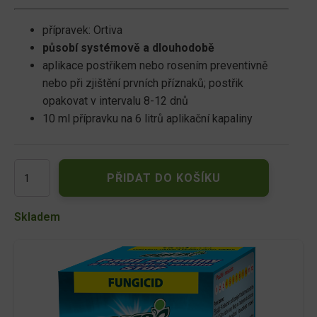
přípravek: Ortiva
působí systémově a dlouhodobě
aplikace postřikem nebo rosením preventivně
nebo při zjištění prvních příznaků; postřik
opakovat v intervalu 8-12 dnů
10 ml přípravku na 6 litrů aplikační kapaliny
AGRO
PŘIDAT DO KOŠÍKU
Padlí
zeleniny
a
Skladem
okrasných
rostlin
STOP
10
ml
množství