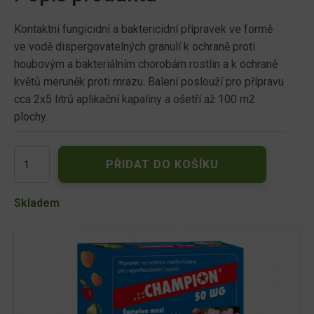
Kontaktní fungicidní a baktericidní přípravek ve formě
ve vodě dispergovatelných granulí k ochraně proti
houbovým a bakteriálním chorobám rostlin a k ochraně
květů meruněk proti mrazu. Balení poslouží pro přípravu
cca 2x5 litrů aplikační kapaliny a ošetří až 100 m2
plochy.
Fungicid
PŘIDAT DO KOŠÍKU
CHAMPION
50WG
2x10g
Skladem
množství