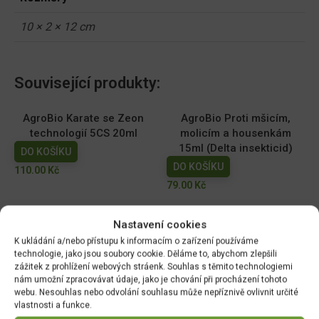
10 × 2 × 12 cm
Související produkty:
AgroBio Karate se Zeon
AgroBio Proti mšicím,
technologií 5CS 20ml
molicím a housenkám
15ml (Delta insekticid)
DO KOŠÍKU
DO KOŠÍKU
110.00
Kč
79.00
Kč
AgroBio Proti mšicím,
AgroBio Zdravé rajče PLUS
Nastavení cookies
molicím a housenkám 3ml
- souprava
K ukládání a/nebo přístupu k informacím o zařízení používáme
(Delta insekticid)
DO KOŠÍKU
technologie, jako jsou soubory cookie. Děláme to, abychom zlepšili
DO KOŠÍKU
199.00
Kč
zážitek z prohlížení webových stráenk. Souhlas s těmito technologiemi
nám umožní zpracovávat údaje, jako je chování při procházení tohoto
40.00
Kč
webu. Nesouhlas nebo odvolání souhlasu může nepříznivě ovlivnit určité
vlastnosti a funkce.
Magnicur Finito 50ml
Ferramol Neudorff