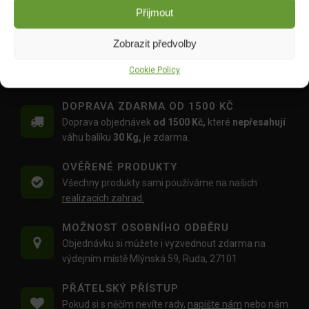
(200g+100g navíc) 300g
DO KOŠÍKU
Přijmout
DO KOŠÍKU
169.00
Kč
149.00
Kč
Zobrazit předvolby
Cookie Policy
DOPRAVA ZDARMA OD 1500 KČ
Doprava objednávek
od 1500 Kč,
které
nepřesahují
váhu balíku
30 Kg,
je zdarma.
OVĚŘENÉ PRODUKTY
Všechny produkty sami používáme na našich
realizacích zahrad.
MOŽNOST OSOBNÍHO ODBĚRU
Objednávku si můžete i vyzvednout zdarma na
výdejním místě Mlýnská 59, Ruda, 27101
PŘÁTELSKÝ PŘÍSTUP
Pokud si s něčím nevíte rady,
napište nám
nebo nám