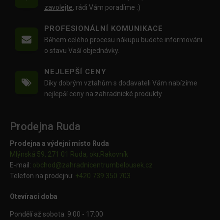
zavolejte
, rádi Vám poradíme :)
PROFESIONÁLNÍ KOMUNIKACE
Během celého procesu nákupu budete informováni
o stavu Vaší objednávky.
NEJLEPŠÍ CENY
Díky dobrým vztahům s dodavateli Vám nabízíme
nejlepší ceny na zahradnické produkty.
Prodejna Ruda
Prodejna a výdejní místo Ruda
Mlýnská 59, 271 01 Ruda, okr.Rakovník
E-mail:
obchod@
zahradnicentrumbelousek.cz
Telefon na prodejnu:
+420 739 350 703
Otevírací doba
Pondělí až sobota: 9:00 - 17:00