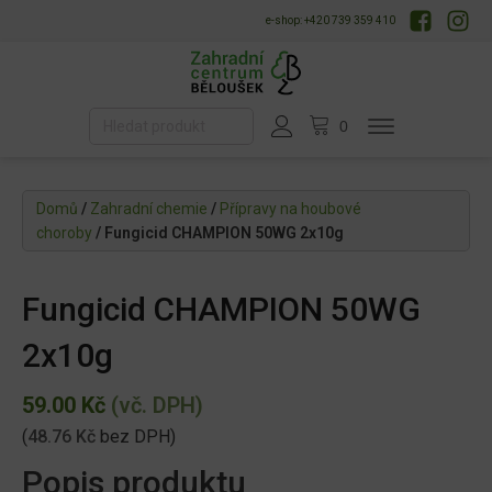
e-shop: +420 739 359 410
Domů
/
Zahradní chemie
/
Přípravy na houbové
choroby
/ Fungicid CHAMPION 50WG 2x10g
Fungicid CHAMPION 50WG
2x10g
59.00
Kč
(vč. DPH)
(
48.76
Kč
bez DPH)
Popis produktu