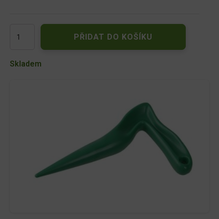
Kolík
PŘIDAT DO KOŠÍKU
sázecí
PVC
množství
Skladem