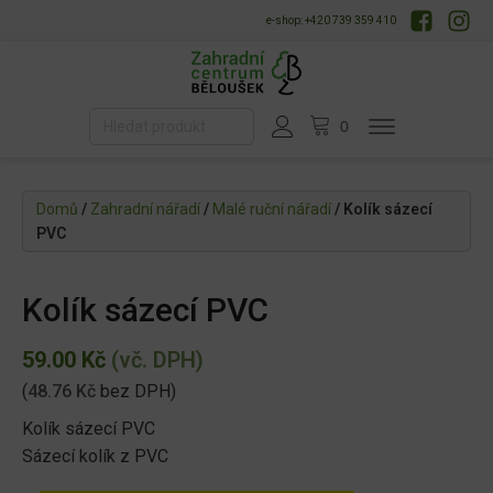
e-shop: +420 739 359 410
Domů
/
Zahradní nářadí
/
Malé ruční nářadí
/ Kolík sázecí
PVC
Kolík sázecí PVC
59.00
Kč
(vč. DPH)
(
48.76
Kč
bez DPH)
Kolík sázecí PVC
Sázecí kolík z PVC