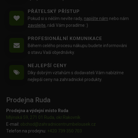
PŘÁTELSKÝ PŘÍSTUP
Pokud si s něčím nevíte rady,
napište nám
nebo nám
zavolejte
, rádi Vám poradíme :)
PROFESIONÁLNÍ KOMUNIKACE
Během celého procesu nákupu budete informováni
o stavu Vaší objednávky.
NEJLEPŠÍ CENY
Díky dobrým vztahům s dodavateli Vám nabízíme
nejlepší ceny na zahradnické produkty.
Prodejna Ruda
Prodejna a výdejní místo Ruda
Mlýnská 59, 271 01 Ruda, okr.Rakovník
E-mail:
obchod@
zahradnicentrumbelousek.cz
Telefon na prodejnu:
+420 739 350 703