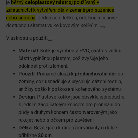
je
běžný
celoplastový nástroj
používaný v
zahradnictví k vytváření děr v zemině pro sazenice
nebo semena
. Jedná se o lehkou, odolnou a cenově
dostupnou alternativu ke kovovým kolíkům.
Vlastnosti a použití
Materiál
: Kolík je vyroben z PVC, často s vnitřní
částí vyplněnou plastem, což zvyšuje jeho
odolnost proti zlomení.
Použití
: Primárně slouží k
předpichování děr
do
zeminy, což usnadňuje a urychluje sázení rostlin,
aniž by došlo k poškození kořenového systému.
Design
: Plastové kolíky jsou obvykle jednoduché,
s jedním zašpičatělým koncem pro pronikání do
půdy a druhým koncem často tvarovaným jako
rukojeť nebo s očkem pro zavěšení.
Délka
: Běžně jsou k dispozici varianty o délce
přibližně
20 cm