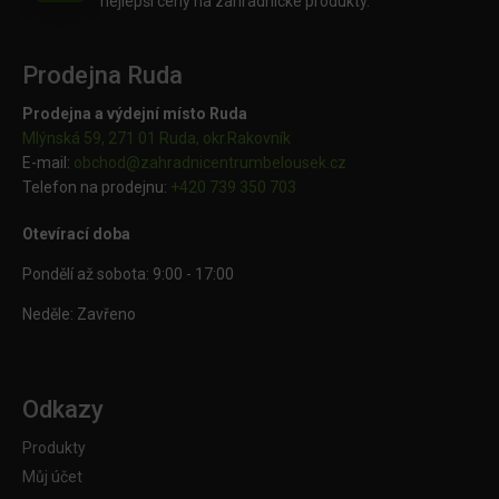
nejlepší ceny na zahradnické produkty.
Prodejna Ruda
Prodejna a výdejní místo Ruda
Mlýnská 59, 271 01 Ruda, okr.Rakovník
E-mail:
obchod@
zahradnicentrumbelousek.cz
Telefon na prodejnu:
+420 739 350 703
Otevírací doba
Pondělí až sobota: 9:00 - 17:00
Neděle: Zavřeno
Odkazy
Produkty
Můj účet