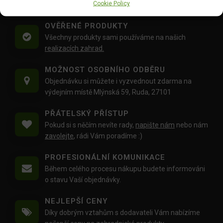
Cookie Policy
váhu balíku
30 Kg,
je zdarma.
OVĚŘENÉ PRODUKTY
Všechny produkty sami používáme na našich
realizacích zahrad.
MOŽNOST OSOBNÍHO ODBĚRU
Objednávku si můžete i vyzvednout zdarma na
výdejním místě Mlýnská 59, Ruda, 27101
PŘÁTELSKÝ PŘÍSTUP
Pokud si s něčím nevíte rady,
napište nám
nebo nám
zavolejte
, rádi Vám poradíme :)
PROFESIONÁLNÍ KOMUNIKACE
Během celého procesu nákupu budete informováni
o stavu Vaší objednávky.
NEJLEPŠÍ CENY
Díky dobrým vztahům s dodavateli Vám nabízíme