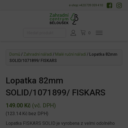
e-shop: +420 739 359 410
Domů
/
Zahradní nářadí
/
Malé ruční nářadí
/ Lopatka 82mm
SOLID/1071899/ FISKARS
Lopatka 82mm
SOLID/1071899/ FISKARS
149.00
Kč
(vč. DPH)
(
123.14
Kč
bez DPH)
Lopatka FISKARS SOLID je vyrobena z velmi odolného