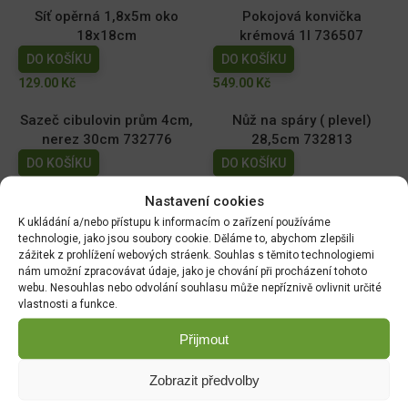
Síť opěrná 1,8x5m oko
Pokojová konvička
18x18cm
krémová 1l 736507
DO KOŠÍKU
DO KOŠÍKU
129.00
Kč
549.00
Kč
Sazeč cibulovin prům 4cm,
Nůž na spáry ( plevel)
nerez 30cm 732776
28,5cm 732813
DO KOŠÍKU
DO KOŠÍKU
399.00
Kč
389.00
Kč
Nastavení cookies
K ukládání a/nebo přístupu k informacím o zařízení používáme
Úzká lopatka nerez 33cm
Sázecí kolík nerez 28cm
technologie, jako jsou soubory cookie. Děláme to, abychom zlepšili
732837
732790
zážitek z prohlížení webových stráenk. Souhlas s těmito technologiemi
DO KOŠÍKU
DO KOŠÍKU
nám umožní zpracovávat údaje, jako je chování při procházení tohoto
webu. Nesouhlas nebo odvolání souhlasu může nepříznivě ovlivnit určité
369.00
Kč
369.00
Kč
vlastnosti a funkce.
Přijmout
DOPRAVA ZDARMA OD 1500 KČ
Zobrazit předvolby
Doprava objednávek
od 1500 Kč,
které
nepřesahují