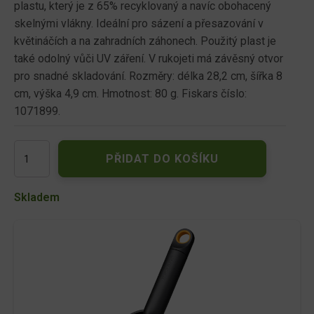
plastu, který je z 65% recyklovaný a navíc obohacený
skelnými vlákny. Ideální pro sázení a přesazování v
květináčích a na zahradních záhonech. Použitý plast je
také odolný vůči UV záření. V rukojeti má závěsný otvor
pro snadné skladování. Rozměry: délka 28,2 cm, šířka 8
cm, výška 4,9 cm. Hmotnost: 80 g. Fiskars číslo:
1071899.
Lopatka
PŘIDAT DO KOŠÍKU
82mm
SOLID/1071899/
FISKARS
Skladem
množství