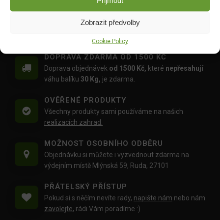
Přijmout
369.00
Kč
369.00
Kč
Zobrazit předvolby
Cookie Policy
DOPRAVA ZDARMA OD 1500 KČ
Doprava objednávek
od 1500 Kč,
které
nepřesahují
váhu balíku
30 Kg,
je zdarma.
OVĚŘENÉ PRODUKTY
Všechny produkty sami používáme na našich
realizacích zahrad.
MOŽNOST OSOBNÍHO ODBĚRU
Objednávku si můžete i vyzvednout zdarma na
výdejním místě Mlýnská 59, Ruda, 27101
PŘÁTELSKÝ PŘÍSTUP
Pokud si s něčím nevíte rady,
napište nám
nebo nám
zavolejte
, rádi Vám poradíme :)