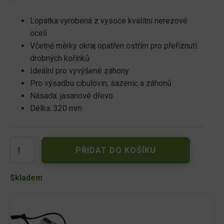
Lopatka vyrobená z vysoce kvalitní nerezové
oceli
Včetně měrky okraj opatřen ostřím pro přeříznutí
drobných kořínků
Ideální pro vyvýšené záhony
Pro výsadbu cibulovin, sazenic a záhonů
Násada: jasanové dřevo
Délka: 320 mm
Zahradní
PŘIDAT DO KOŠÍKU
sázení
lopatka
s
Skladem
měrkou
nerez
32,5cm
732738
množství