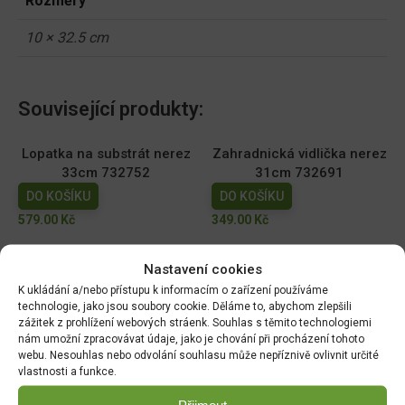
Rozměry
10 × 32.5 cm
Související produkty:
Lopatka na substrát nerez
Zahradnická vidlička nerez
33cm 732752
31cm 732691
DO KOŠÍKU
DO KOŠÍKU
579.00
Kč
349.00
Kč
Sazeč cibulovin prům 4cm,
Nůž na spáry ( plevel)
Nastavení cookies
nerez 30cm 732776
28,5cm 732813
K ukládání a/nebo přístupu k informacím o zařízení používáme
DO KOŠÍKU
DO KOŠÍKU
technologie, jako jsou soubory cookie. Děláme to, abychom zlepšili
zážitek z prohlížení webových stráenk. Souhlas s těmito technologiemi
399.00
Kč
389.00
Kč
nám umožní zpracovávat údaje, jako je chování při procházení tohoto
webu. Nesouhlas nebo odvolání souhlasu může nepříznivě ovlivnit určité
Úzká lopatka nerez 33cm
Sázecí kolík nerez 28cm
vlastnosti a funkce.
732837
732790
DO KOŠÍKU
DO KOŠÍKU