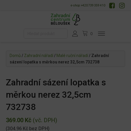
e-shop: +420 739 359 410
Domů
/
Zahradní nářadí
/
Malé ruční nářadí
/ Zahradní
sázení lopatka s měrkou nerez 32,5cm 732738
Zahradní sázení lopatka s
měrkou nerez 32,5cm
732738
369.00
Kč
(vč. DPH)
(
304.96
Kč
bez DPH)