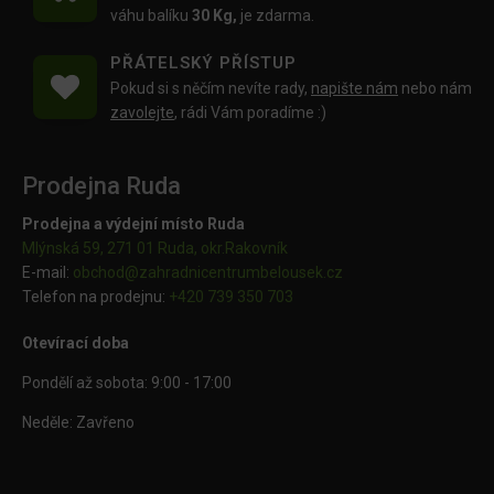
váhu balíku
30 Kg,
je zdarma.
PŘÁTELSKÝ PŘÍSTUP
Pokud si s něčím nevíte rady,
napište nám
nebo nám
zavolejte
, rádi Vám poradíme :)
Prodejna Ruda
Prodejna a výdejní místo Ruda
Mlýnská 59, 271 01 Ruda, okr.Rakovník
E-mail:
obchod@
zahradnicentrumbelousek.cz
Telefon na prodejnu:
+420 739 350 703
Otevírací doba
Pondělí až sobota: 9:00 - 17:00
Neděle: Zavřeno