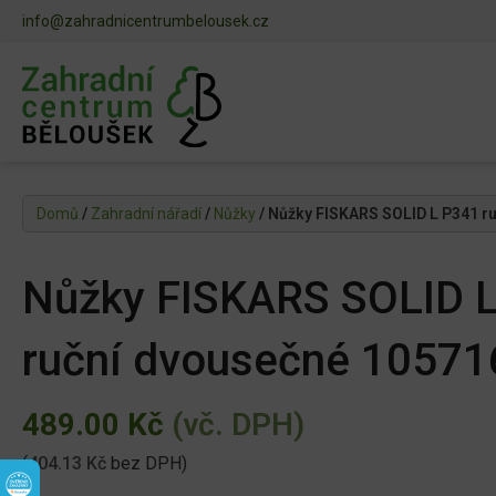
info@zahradnicentrumbelousek.cz
Domů
/
Zahradní nářadí
/
Nůžky
/ Nůžky FISKARS SOLID L P341 r
Nůžky FISKARS SOLID 
ruční dvousečné 10571
489.00
Kč
(vč. DPH)
(
404.13
Kč
bez DPH)