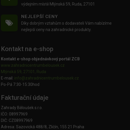
výdejním místě Mlýnská 59, Ruda, 27101
NEJLEPŠÍ CENY
Díky dobrým vztahům s dodavateli Vám nabízíme
nejlepší ceny na zahradnické produkty.
Kontakt na e-shop
Kontakt e-shop objednávkový portál ZCB
www.zahradnicentrumbelousek.cz
Mlýnská 59, 27101, Ruda
E-mail:
info@zahradnicentrumbelousek.
cz
Po-Pá 7:30-15:30hod
Fakturační údaje
Zahrady Běloušek s.r.o.
IČO: 08997969
DIČ: CZ08997969
Adresa: Sazovická 488/8, Zličín, 155 21 Praha