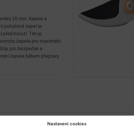
růměru 20 mm. Kalené a
í pohyblivá čepel je
l před korozí. Tím je
 povrchu čepele pro maximální
tGrip pro bezpečné a
chrání čepele během přepravy
Nastavení cookies