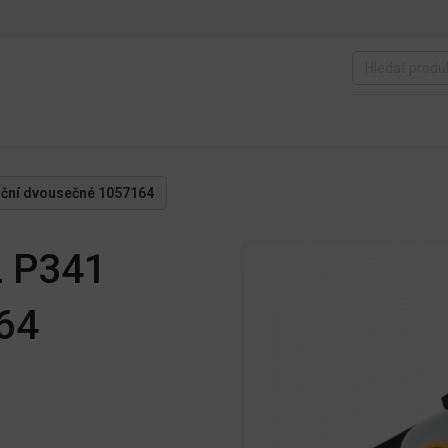
uční dvousečné 1057164
L P341
64