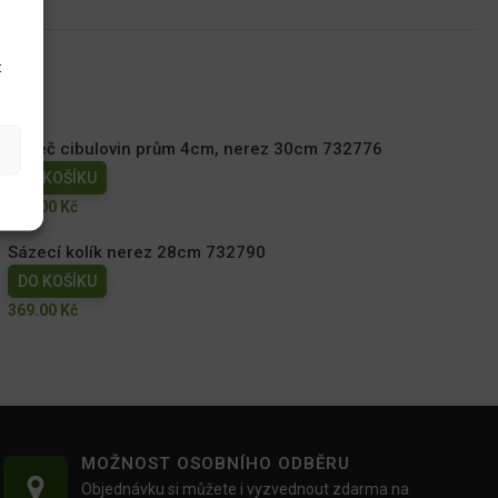
u
t
Sazeč cibulovin prům 4cm, nerez 30cm 732776
DO KOŠÍKU
399.00
Kč
Sázecí kolík nerez 28cm 732790
DO KOŠÍKU
369.00
Kč
MOŽNOST OSOBNÍHO ODBĚRU
Objednávku si můžete i vyzvednout zdarma na