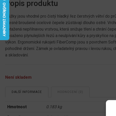
Popis produktu
Nůžky jsou vhodné pro čistý hladký řez čerstvých větví do p
přesně broušené ocelové čepele zůstávají dlouho ostré. Vrchn
potažená nepřilnavou vrstvou, která snižuje tření a chrání čepe
dosaženo plynulejších řezů a neulpívání kůry a pryskyřice na
výkon. Ergonomické rukojeti FiberComp jsou s povrchem Sof
pohodlné držení. Zámek je ovladatelný pravou i levou rukou, 
a skladování.
Není skladem
DALŠÍ INFORMACE
HODNOCENÍ (0)
Hmotnost
0.183 kg