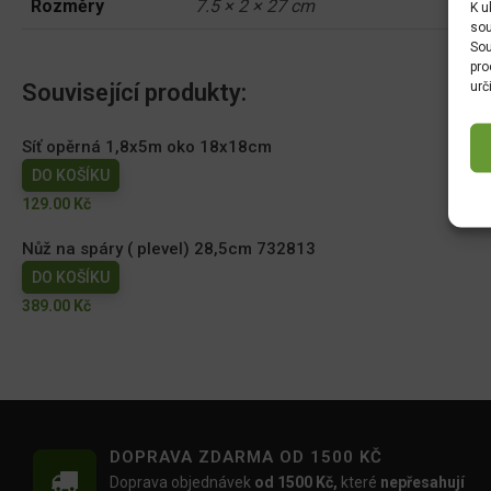
Rozměry
7.5 × 2 × 27 cm
K u
sou
Sou
pro
urč
Související produkty:
Síť opěrná 1,8x5m oko 18x18cm
DO KOŠÍKU
129.00
Kč
Nůž na spáry ( plevel) 28,5cm 732813
DO KOŠÍKU
389.00
Kč
DOPRAVA ZDARMA OD 1500 KČ
Doprava objednávek
od 1500 Kč,
které
nepřesahují