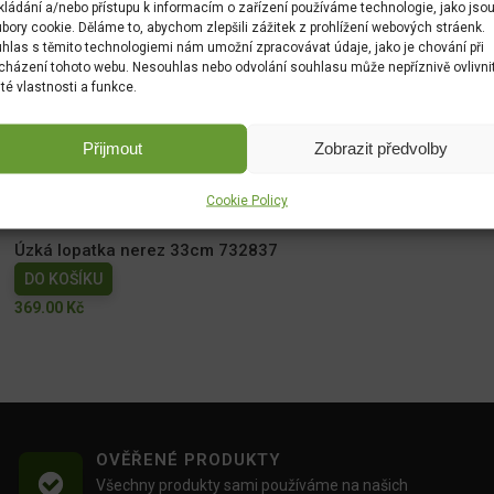
kládání a/nebo přístupu k informacím o zařízení používáme technologie, jako jso
bory cookie. Děláme to, abychom zlepšili zážitek z prohlížení webových stráenk.
hlas s těmito technologiemi nám umožní zpracovávat údaje, jako je chování při
cházení tohoto webu. Nesouhlas nebo odvolání souhlasu může nepříznivě ovlivni
ité vlastnosti a funkce.
Pokojová konvička krémová 1l 736507
Přijmout
Zobrazit předvolby
DO KOŠÍKU
Cookie Policy
549.00
Kč
Úzká lopatka nerez 33cm 732837
DO KOŠÍKU
369.00
Kč
OVĚŘENÉ PRODUKTY
Všechny produkty sami používáme na našich