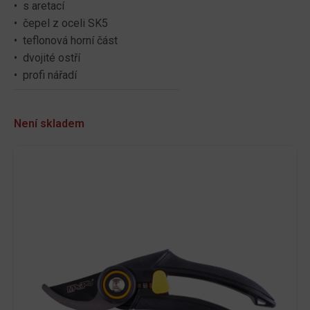
• s aretací
• čepel z oceli SK5
• teflonová horní část
• dvojité ostří
• profi nářadí
Není skladem