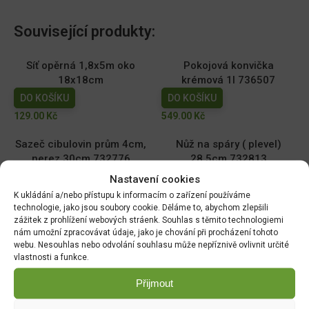
Související produkty:
Síť opěrná 1,8x5m oko
Pokojová konvička
18x18cm
krémová 1l 736507
DO KOŠÍKU
DO KOŠÍKU
129.00
Kč
549.00
Kč
Sazeč cibulovin prům 4cm,
Nůž na spáry ( plevel)
nerez 30cm 732776
28,5cm 732813
DO KOŠÍKU
DO KOŠÍKU
Nastavení cookies
399.00
Kč
389.00
Kč
K ukládání a/nebo přístupu k informacím o zařízení používáme
technologie, jako jsou soubory cookie. Děláme to, abychom zlepšili
zážitek z prohlížení webových stráenk. Souhlas s těmito technologiemi
Úzká lopatka nerez 33cm
Sázecí kolík nerez 28cm
nám umožní zpracovávat údaje, jako je chování při procházení tohoto
732837
732790
webu. Nesouhlas nebo odvolání souhlasu může nepříznivě ovlivnit určité
DO KOŠÍKU
DO KOŠÍKU
vlastnosti a funkce.
369.00
Kč
369.00
Kč
Přijmout