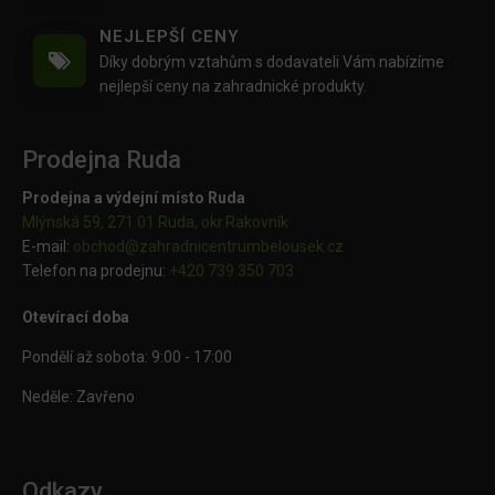
NEJLEPŠÍ CENY
Díky dobrým vztahům s dodavateli Vám nabízíme
nejlepší ceny na zahradnické produkty.
Prodejna Ruda
Prodejna a výdejní místo Ruda
Mlýnská 59, 271 01 Ruda, okr.Rakovník
E-mail:
obchod@
zahradnicentrumbelousek.cz
Telefon na prodejnu:
+420 739 350 703
Otevírací doba
Pondělí až sobota: 9:00 - 17:00
Neděle: Zavřeno
Odkazy