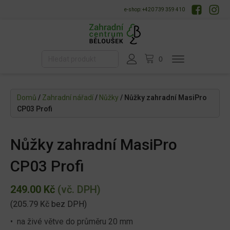
e-shop: +420 739 359 410
Domů
/
Zahradní nářadí
/
Nůžky
/ Nůžky zahradní MasiPro
CP03 Profi
Nůžky zahradní MasiPro
CP03 Profi
249.00
Kč
(vč. DPH)
(
205.79
Kč
bez DPH)
• na živé větve do průměru 20 mm