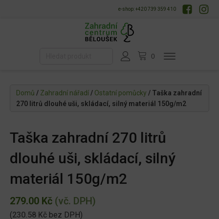
e-shop: +420 739 359 410
Domů
/
Zahradní nářadí
/
Ostatní pomůcky
/ Taška zahradní
270 litrů dlouhé uši, skládací, silný materiál 150g/m2
Taška zahradní 270 litrů
dlouhé uši, skládací, silný
materiál 150g/m2
279.00
Kč
(vč. DPH)
(
230.58
Kč
bez DPH)