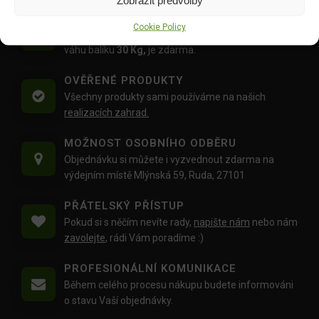
DOPRAVA ZDARMA OD 1500 KČ
Cookie Policy
Doprava objednávek
od 1500 Kč,
které
nepřesahují
váhu balíku
30 Kg,
je zdarma.
OVĚŘENÉ PRODUKTY
Všechny produkty sami používáme na našich
realizacích zahrad.
MOŽNOST OSOBNÍHO ODBĚRU
Objednávku si můžete i vyzvednout zdarma na
výdejním místě Mlýnská 59, Ruda, 27101
PŘÁTELSKÝ PŘÍSTUP
Pokud si s něčím nevíte rady,
napište nám
nebo nám
zavolejte
, rádi Vám poradíme :)
PROFESIONÁLNÍ KOMUNIKACE
Během celého procesu nákupu budete informováni
o stavu Vaší objednávky.