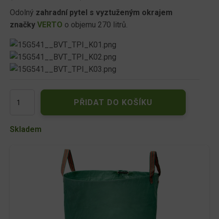
Odolný
zahradní pytel s vyztuženým okrajem
značky
VERTO
o objemu 270 litrů.
Taška
PŘIDAT DO KOŠÍKU
zahradní
270
litrů
Skladem
dlouhé
uši,
skládací,
silný
materiál
150g/m2
množství