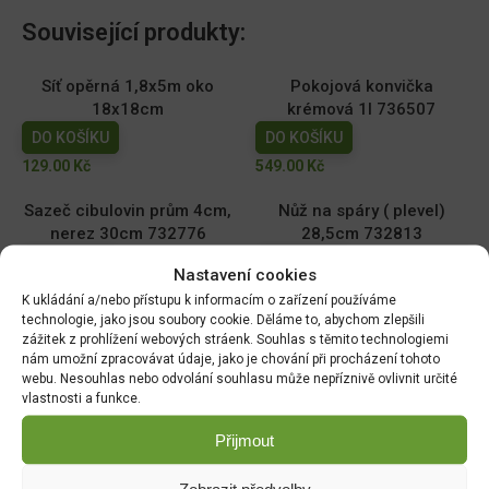
Související produkty:
Síť opěrná 1,8x5m oko
Pokojová konvička
18x18cm
krémová 1l 736507
DO KOŠÍKU
DO KOŠÍKU
129.00
Kč
549.00
Kč
Sazeč cibulovin prům 4cm,
Nůž na spáry ( plevel)
nerez 30cm 732776
28,5cm 732813
DO KOŠÍKU
DO KOŠÍKU
Nastavení cookies
399.00
Kč
389.00
Kč
K ukládání a/nebo přístupu k informacím o zařízení používáme
technologie, jako jsou soubory cookie. Děláme to, abychom zlepšili
Úzká lopatka nerez 33cm
Sázecí kolík nerez 28cm
zážitek z prohlížení webových stráenk. Souhlas s těmito technologiemi
732837
732790
nám umožní zpracovávat údaje, jako je chování při procházení tohoto
webu. Nesouhlas nebo odvolání souhlasu může nepříznivě ovlivnit určité
DO KOŠÍKU
DO KOŠÍKU
vlastnosti a funkce.
369.00
Kč
369.00
Kč
Přijmout
Zobrazit předvolby