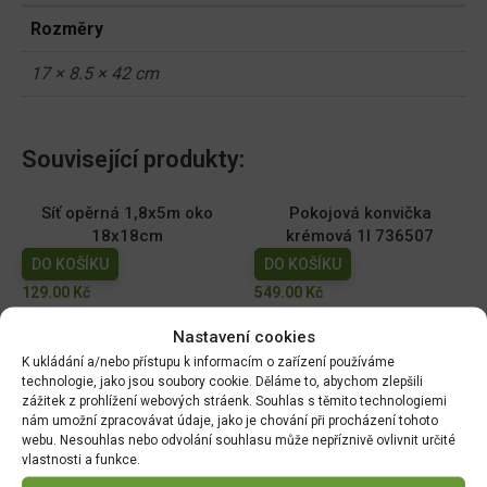
Rozměry
17 × 8.5 × 42 cm
Související produkty:
Síť opěrná 1,8x5m oko
Pokojová konvička
18x18cm
krémová 1l 736507
DO KOŠÍKU
DO KOŠÍKU
129.00
Kč
549.00
Kč
Nastavení cookies
Sazeč cibulovin prům 4cm,
Nůž na spáry ( plevel)
nerez 30cm 732776
28,5cm 732813
K ukládání a/nebo přístupu k informacím o zařízení používáme
technologie, jako jsou soubory cookie. Děláme to, abychom zlepšili
DO KOŠÍKU
DO KOŠÍKU
zážitek z prohlížení webových stráenk. Souhlas s těmito technologiemi
399.00
Kč
389.00
Kč
nám umožní zpracovávat údaje, jako je chování při procházení tohoto
webu. Nesouhlas nebo odvolání souhlasu může nepříznivě ovlivnit určité
Úzká lopatka nerez 33cm
Sázecí kolík nerez 28cm
vlastnosti a funkce.
732837
732790