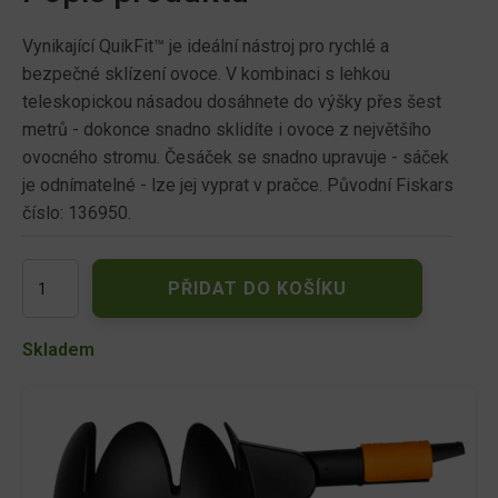
Vynikající QuikFit™ je ideální nástroj pro rychlé a
bezpečné sklízení ovoce. V kombinaci s lehkou
teleskopickou násadou dosáhnete do výšky přes šest
metrů - dokonce snadno sklidíte i ovoce z největšího
ovocného stromu. Česáček se snadno upravuje - sáček
je odnímatelné - lze jej vyprat v pračce. Původní Fiskars
číslo: 136950.
Česáček
PŘIDAT DO KOŠÍKU
na
ovoce
FISKARS
Skladem
QUIKFIT
1000693
množství