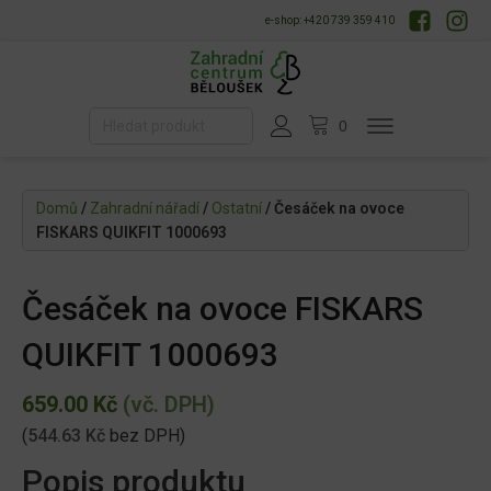
e-shop: +420 739 359 410
Domů
/
Zahradní nářadí
/
Ostatní
/ Česáček na ovoce
FISKARS QUIKFIT 1000693
Česáček na ovoce FISKARS
QUIKFIT 1000693
659.00
Kč
(vč. DPH)
(
544.63
Kč
bez DPH)
Popis produktu