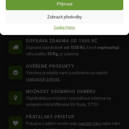
Přijmout
DO KOŠÍKU
DO KOŠÍKU
369.00
Kč
369.00
Kč
Zobrazit předvolby
Cookie Policy
DOPRAVA ZDARMA OD 1500 KČ
Doprava objednávek
od 1500 Kč,
které
nepřesahují
váhu balíku
30 Kg,
je zdarma.
OVĚŘENÉ PRODUKTY
Všechny produkty sami používáme na našich
realizacích zahrad.
MOŽNOST OSOBNÍHO ODBĚRU
Objednávku si můžete i vyzvednout zdarma na
výdejním místě Mlýnská 59, Ruda, 27101
PŘÁTELSKÝ PŘÍSTUP
Pokud si s něčím nevíte rady,
napište nám
nebo nám