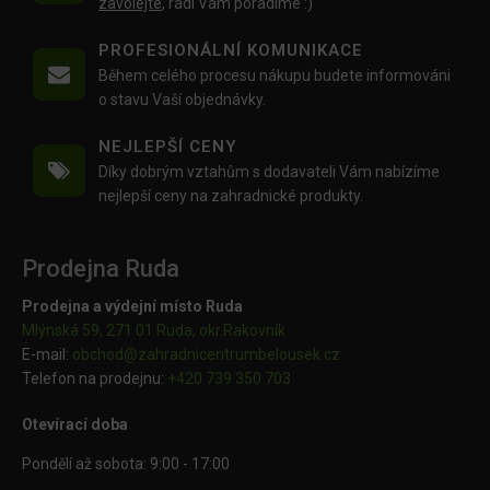
zavolejte
, rádi Vám poradíme :)
PROFESIONÁLNÍ KOMUNIKACE
Během celého procesu nákupu budete informováni
o stavu Vaší objednávky.
NEJLEPŠÍ CENY
Díky dobrým vztahům s dodavateli Vám nabízíme
nejlepší ceny na zahradnické produkty.
Prodejna Ruda
Prodejna a výdejní místo Ruda
Mlýnská 59, 271 01 Ruda, okr.Rakovník
E-mail:
obchod@
zahradnicentrumbelousek.cz
Telefon na prodejnu:
+420 739 350 703
Otevírací doba
Pondělí až sobota: 9:00 - 17:00