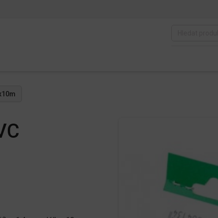
4x10m
PVC