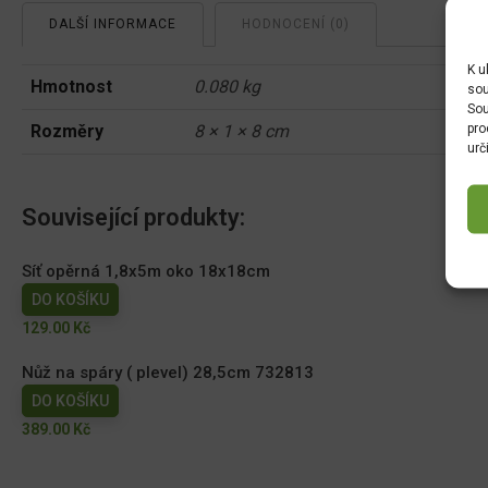
DALŠÍ INFORMACE
HODNOCENÍ (0)
K u
Hmotnost
0.080 kg
sou
Sou
pro
Rozměry
8 × 1 × 8 cm
urč
Související produkty:
Síť opěrná 1,8x5m oko 18x18cm
DO KOŠÍKU
129.00
Kč
Nůž na spáry ( plevel) 28,5cm 732813
DO KOŠÍKU
389.00
Kč