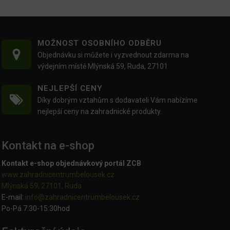
MOŽNOST OSOBNÍHO ODBĚRU
Objednávku si můžete i vyzvednout zdarma na
výdejním místě Mlýnská 59, Ruda, 27101
NEJLEPŠÍ CENY
Díky dobrým vztahům s dodavateli Vám nabízíme
nejlepší ceny na zahradnické produkty.
Kontakt na e-shop
Kontakt e-shop objednávkový portál ZCB
www.zahradnicentrumbelousek.cz
Mlýnská 59, 27101, Ruda
E-mail:
info@zahradnicentrumbelousek.
cz
Po-Pá 7:30-15:30hod