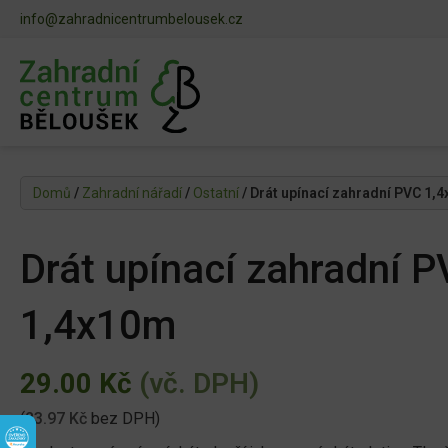
info@zahradnicentrumbelousek.cz
Domů
/
Zahradní nářadí
/
Ostatní
/ Drát upínací zahradní PVC 1,
Drát upínací zahradní 
1,4x10m
29.00
Kč
(vč. DPH)
(
23.97
Kč
bez DPH)