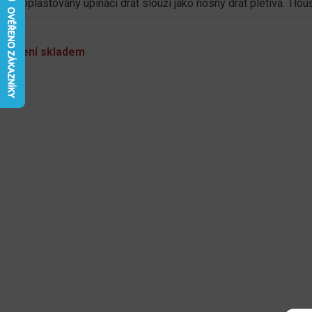
Poplastovaný upínací drát slouží jako nosný drát pletiva. Tlou
Není skladem