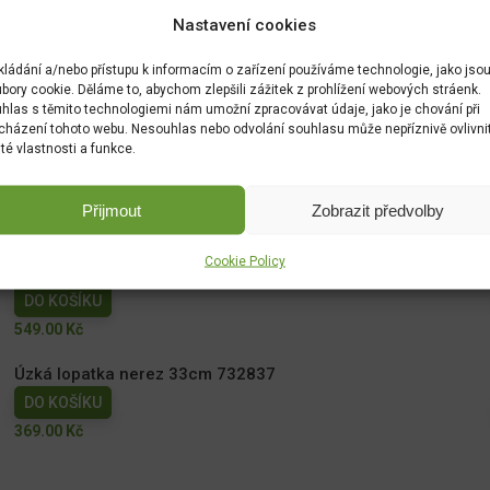
Nastavení cookies
kládání a/nebo přístupu k informacím o zařízení používáme technologie, jako jso
bory cookie. Děláme to, abychom zlepšili zážitek z prohlížení webových stráenk.
hlas s těmito technologiemi nám umožní zpracovávat údaje, jako je chování při
cházení tohoto webu. Nesouhlas nebo odvolání souhlasu může nepříznivě ovlivni
ité vlastnosti a funkce.
Přijmout
Zobrazit předvolby
Cookie Policy
Pokojová konvička krémová 1l 736507
DO KOŠÍKU
549.00
Kč
Úzká lopatka nerez 33cm 732837
DO KOŠÍKU
369.00
Kč