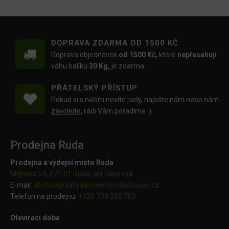
DOPRAVA ZDARMA OD 1500 KČ
Doprava objednávek
od 1500 Kč,
které
nepřesahují
váhu balíku
30 Kg,
je zdarma.
PŘÁTELSKÝ PŘÍSTUP
Pokud si s něčím nevíte rady,
napište nám
nebo nám
zavolejte
, rádi Vám poradíme :)
Prodejna Ruda
Prodejna a výdejní místo Ruda
Mlýnská 59, 271 01 Ruda, okr.Rakovník
E-mail:
obchod@
zahradnicentrumbelousek.cz
Telefon na prodejnu:
+420 739 350 703
Otevírací doba