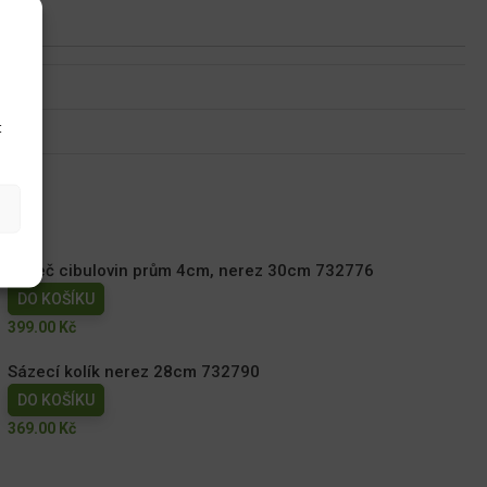
u
t
Sazeč cibulovin prům 4cm, nerez 30cm 732776
DO KOŠÍKU
399.00
Kč
Sázecí kolík nerez 28cm 732790
DO KOŠÍKU
369.00
Kč