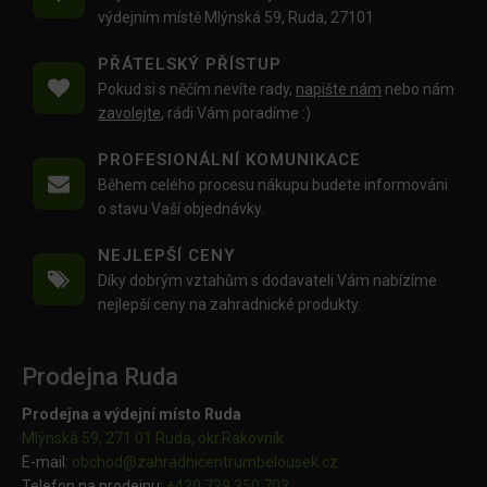
výdejním místě Mlýnská 59, Ruda, 27101
PŘÁTELSKÝ PŘÍSTUP
Pokud si s něčím nevíte rady,
napište nám
nebo nám
zavolejte
, rádi Vám poradíme :)
PROFESIONÁLNÍ KOMUNIKACE
Během celého procesu nákupu budete informováni
o stavu Vaší objednávky.
NEJLEPŠÍ CENY
Díky dobrým vztahům s dodavateli Vám nabízíme
nejlepší ceny na zahradnické produkty.
Prodejna Ruda
Prodejna a výdejní místo Ruda
Mlýnská 59, 271 01 Ruda, okr.Rakovník
E-mail:
obchod@
zahradnicentrumbelousek.cz
Telefon na prodejnu:
+420 739 350 703