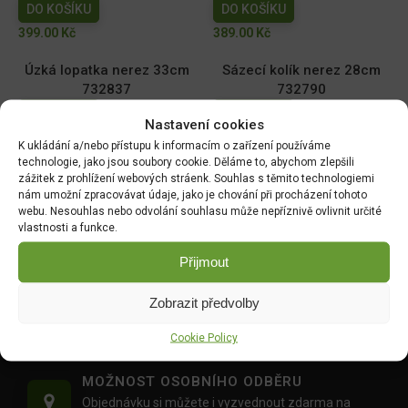
DO KOŠÍKU
DO KOŠÍKU
399.00
Kč
389.00
Kč
Úzká lopatka nerez 33cm
Sázecí kolík nerez 28cm
732837
732790
DO KOŠÍKU
DO KOŠÍKU
Nastavení cookies
369.00
Kč
369.00
Kč
K ukládání a/nebo přístupu k informacím o zařízení používáme
technologie, jako jsou soubory cookie. Děláme to, abychom zlepšili
zážitek z prohlížení webových stráenk. Souhlas s těmito technologiemi
nám umožní zpracovávat údaje, jako je chování při procházení tohoto
webu. Nesouhlas nebo odvolání souhlasu může nepříznivě ovlivnit určité
DOPRAVA ZDARMA OD 1500 KČ
vlastnosti a funkce.
Doprava objednávek
od 1500 Kč,
které
nepřesahují
Přijmout
váhu balíku
30 Kg,
je zdarma.
OVĚŘENÉ PRODUKTY
Zobrazit předvolby
Všechny produkty sami používáme na našich
Cookie Policy
realizacích zahrad.
MOŽNOST OSOBNÍHO ODBĚRU
Objednávku si můžete i vyzvednout zdarma na