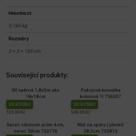
Hmotnost
0.165 kg
Rozměry
3 × 3 × 105 cm
Související produkty:
Síť opěrná 1,8x5m oko
Pokojová konvička
18x18cm
krémová 1l 736507
DO KOŠÍKU
DO KOŠÍKU
129.00
Kč
549.00
Kč
Sazeč cibulovin prům 4cm,
Nůž na spáry ( plevel)
nerez 30cm 732776
28,5cm 732813