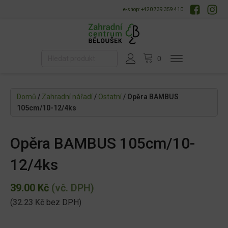
e-shop: +420 739 359 410
Domů
/
Zahradní nářadí
/
Ostatní
/ Opěra BAMBUS
105cm/10-12/4ks
Opěra BAMBUS 105cm/10-
12/4ks
39.00
Kč
(vč. DPH)
(
32.23
Kč
bez DPH)