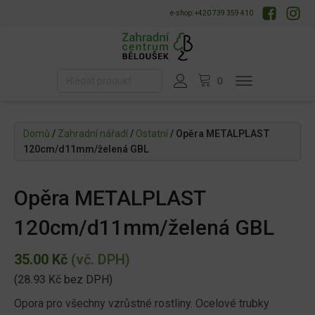
e-shop: +420 739 359 410
Domů
/
Zahradní nářadí
/
Ostatní
/ Opěra METALPLAST
120cm/d11mm/želená GBL
Opěra METALPLAST
120cm/d11mm/želená GBL
35.00
Kč
(vč. DPH)
(
28.93
Kč
bez DPH)
Opora pro všechny vzrůstné rostliny. Ocelové trubky