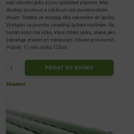
mají robustní jádro a jsou opláštěné plastem. Mají
dlouhou životnost a odolnost vůči povětrnostním
vlivům. Snadno se instalují díky zakončení do špičky.
Výstupky na povrchu usnadňují šplhání rostlinám. Na
horním konci má víčko, které chrání opěru, stejně jako
zabraňuje zranění při manipulaci. Odolné proti korozi.
Průměr: 11 mm, výška 120cm.
Opěra
PŘIDAT DO KOŠÍKU
METALPLAST
120cm/d11mm/
želená
Skladem
GBL
množství