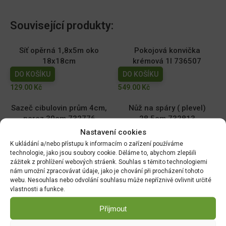
Související produkty:
Síť opěrná 1,8x5m oko
Pokojová konvička
18x18cm
krémová 1l 736507
DO KOŠÍKU
DO KOŠÍKU
129.00
Kč
549.00
Kč
Sazeč cibulovin prům 4cm,
Nůž na spáry ( plevel)
nerez 30cm 732776
28,5cm 732813
Nastavení cookies
DO KOŠÍKU
DO KOŠÍKU
K ukládání a/nebo přístupu k informacím o zařízení používáme
399.00
Kč
389.00
Kč
technologie, jako jsou soubory cookie. Děláme to, abychom zlepšili
zážitek z prohlížení webových stráenk. Souhlas s těmito technologiemi
Úzká lopatka nerez 33cm
Sázecí kolík nerez 28cm
nám umožní zpracovávat údaje, jako je chování při procházení tohoto
732837
732790
webu. Nesouhlas nebo odvolání souhlasu může nepříznivě ovlivnit určité
DO KOŠÍKU
DO KOŠÍKU
vlastnosti a funkce.
369.00
Kč
369.00
Kč
Přijmout