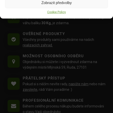
Zobrazit předvolby
DOPRAVA ZDARMA OD 1500 KČ
Cookie Policy
Doprava objednávek
od 1500 Kč,
které
nepřesahují
váhu balíku
30 Kg,
je zdarma.
OVĚŘENÉ PRODUKTY
Všechny produkty sami používáme na našich
realizacích zahrad.
MOŽNOST OSOBNÍHO ODBĚRU
Objednávku si můžete i vyzvednout zdarma na
výdejním místě Mlýnská 59, Ruda, 27101
PŘÁTELSKÝ PŘÍSTUP
Pokud si s něčím nevíte rady,
napište nám
nebo nám
zavolejte
, rádi Vám poradíme :)
PROFESIONÁLNÍ KOMUNIKACE
Během celého procesu nákupu budete informováni
o stavu Vaší objednávky.