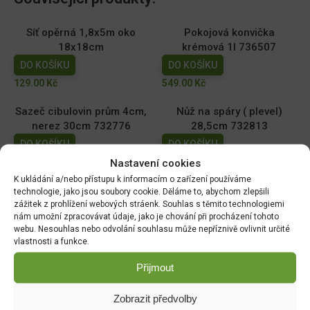
Síť opěrná 1,8x5m oko
Pokojová konvička
18x18cm
krémová 1l 736507
DO KOŠÍKU
DO KOŠÍKU
129.00
Kč
549.00
Kč
Sazeč cibulovin prům 4cm,
Nůž na spáry ( plevel)
nerez 30cm 732776
28,5cm 732813
DO KOŠÍKU
DO KOŠÍKU
Nastavení cookies
399.00
Kč
389.00
Kč
K ukládání a/nebo přístupu k informacím o zařízení používáme
Úzká lopatka nerez 33cm
Sázecí kolík nerez 28cm
technologie, jako jsou soubory cookie. Děláme to, abychom zlepšili
zážitek z prohlížení webových stráenk. Souhlas s těmito technologiemi
732837
732790
nám umožní zpracovávat údaje, jako je chování při procházení tohoto
DO KOŠÍKU
DO KOŠÍKU
webu. Nesouhlas nebo odvolání souhlasu může nepříznivě ovlivnit určité
369.00
Kč
369.00
Kč
vlastnosti a funkce.
Přijmout
Zobrazit předvolby
DOPRAVA ZDARMA OD 1500 KČ