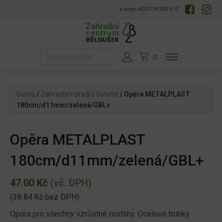
e-shop: +420 739 359 410
Domů
/
Zahradní nářadí
/
Ostatní
/ Opěra METALPLAST
180cm/d11mm/zelená/GBL+
Opěra METALPLAST
180cm/d11mm/zelená/GBL+
47.00
Kč
(vč. DPH)
(
38.84
Kč
bez DPH)
Opora pro všechny vzrůstné rostliny. Ocelové trubky