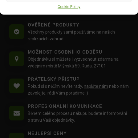
Doprava objednávek
od 1500 Kč,
které
nepřesahují
Cookie Policy
váhu balíku
30 Kg,
je zdarma.
OVĚŘENÉ PRODUKTY
Všechny produkty sami používáme na našich
realizacích zahrad.
MOŽNOST OSOBNÍHO ODBĚRU
Objednávku si můžete i vyzvednout zdarma na
výdejním místě Mlýnská 59, Ruda, 27101
PŘÁTELSKÝ PŘÍSTUP
Pokud si s něčím nevíte rady,
napište nám
nebo nám
zavolejte
, rádi Vám poradíme :)
PROFESIONÁLNÍ KOMUNIKACE
Během celého procesu nákupu budete informováni
o stavu Vaší objednávky.
NEJLEPŠÍ CENY