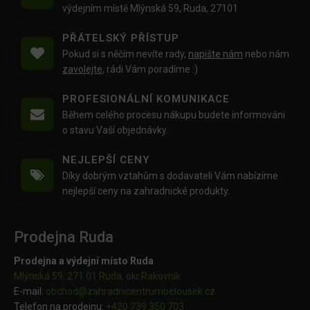
výdejním místě Mlýnská 59, Ruda, 27101
PŘÁTELSKÝ PŘÍSTUP
Pokud si s něčím nevíte rady,
napište nám
nebo nám
zavolejte
, rádi Vám poradíme :)
PROFESIONÁLNÍ KOMUNIKACE
Během celého procesu nákupu budete informováni
o stavu Vaší objednávky.
NEJLEPŠÍ CENY
Díky dobrým vztahům s dodavateli Vám nabízíme
nejlepší ceny na zahradnické produkty.
Prodejna Ruda
Prodejna a výdejní místo Ruda
Mlýnská 59, 271 01 Ruda, okr.Rakovník
E-mail:
obchod@
zahradnicentrumbelousek.cz
Telefon na prodejnu:
+420 739 350 703