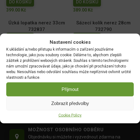
DO KOŠÍKU
DO KOŠÍKU
399.00
Kč
389.00
Kč
Úzká lopatka nerez 33cm
Sázecí kolík nerez 28cm
732837
732790
DO KOŠÍKU
DO KOŠÍKU
Nastavení cookies
369.00
Kč
369.00
Kč
K ukládání a/nebo přístupu k informacím o zařízení používáme
technologie, jako jsou soubory cookie. Děláme to, abychom zlepšili
zážitek z prohlížení webových stráenk. Souhlas s těmito technologiemi
nám umožní zpracovávat údaje, jako je chování při procházení tohoto
webu. Nesouhlas nebo odvolání souhlasu může nepříznivě ovlivnit určité
DOPRAVA ZDARMA OD 1500 KČ
vlastnosti a funkce.
Doprava objednávek
od 1500 Kč,
které
nepřesahují
váhu balíku
30 Kg,
je zdarma.
Přijmout
OVĚŘENÉ PRODUKTY
Zobrazit předvolby
Všechny produkty sami používáme na našich
Cookie Policy
realizacích zahrad.
MOŽNOST OSOBNÍHO ODBĚRU
Objednávku si můžete i vyzvednout zdarma na