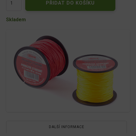
Provázek
PŘIDAT DO KOŠÍKU
2,0mmx50m
žlutý
množství
Skladem
DALŠÍ INFORMACE