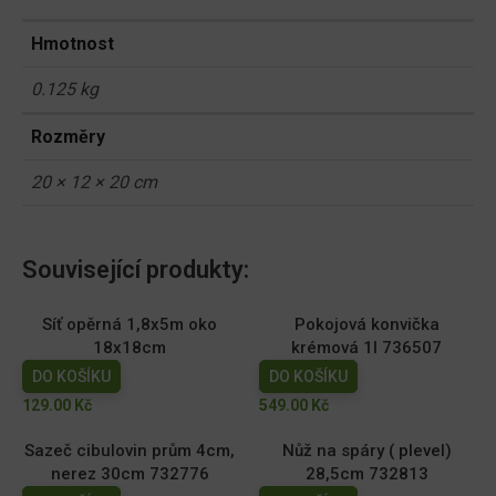
Hmotnost
0.125 kg
Rozměry
20 × 12 × 20 cm
Související produkty:
Síť opěrná 1,8x5m oko
Pokojová konvička
18x18cm
krémová 1l 736507
DO KOŠÍKU
DO KOŠÍKU
129.00
Kč
549.00
Kč
Sazeč cibulovin prům 4cm,
Nůž na spáry ( plevel)
nerez 30cm 732776
28,5cm 732813