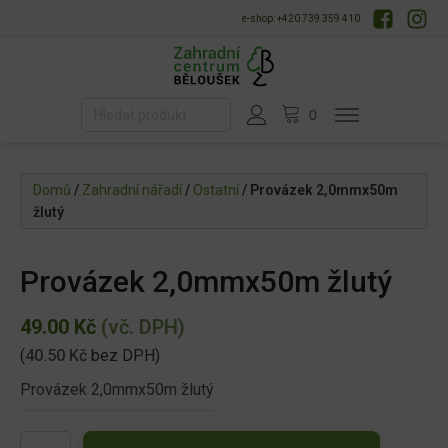
e-shop: +420 739 359 410
Domů
/
Zahradní nářadí
/
Ostatní
/ Provázek 2,0mmx50m
žlutý
Provázek 2,0mmx50m žlutý
49.00
Kč
(vč. DPH)
(
40.50
Kč
bez DPH)
Provázek 2,0mmx50m žlutý