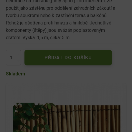
dekorace na zahradu (ploty apod.) i do interiéru. Lze
použít jako zástěnu pro oddělení zahradních zákoutí a
tvorbu soukromí nebo k zastínění teras a balkónů.
Rohož je ošetřena proti hmyzu a hnilobě. Jednotlivé
komponenty (štěpy) jsou svázán poplastovaným
drátem. Výška: 1,5 m, šířka: 5 m.
Rohož
PŘIDAT DO KOŠÍKU
rákos
1,5x5m
množství
Skladem