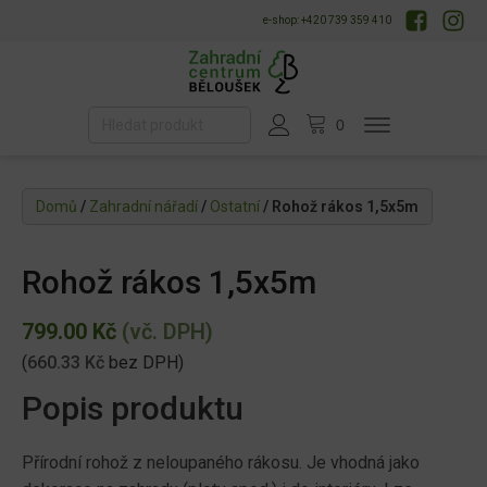
e-shop: +420 739 359 410
Domů
/
Zahradní nářadí
/
Ostatní
/ Rohož rákos 1,5x5m
Rohož rákos 1,5x5m
799.00
Kč
(vč. DPH)
(
660.33
Kč
bez DPH)
Popis produktu
Přírodní rohož z neloupaného rákosu. Je vhodná jako