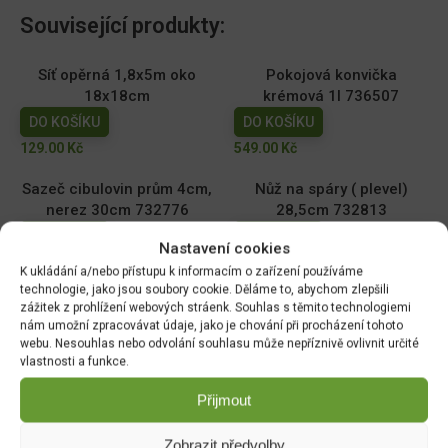
Související produkty:
Síť opěrná 1,8x5m oko
Pokojová konvička
18x18cm
krémová 1l 736507
DO KOŠÍKU
DO KOŠÍKU
129.00
Kč
549.00
Kč
Sazeč cibulovin prům 4cm,
Nůž na spáry ( plevel)
nerez 30cm 732776
28,5cm 732813
DO KOŠÍKU
DO KOŠÍKU
Nastavení cookies
399.00
Kč
389.00
Kč
K ukládání a/nebo přístupu k informacím o zařízení používáme
technologie, jako jsou soubory cookie. Děláme to, abychom zlepšili
Úzká lopatka nerez 33cm
Sázecí kolík nerez 28cm
zážitek z prohlížení webových stráenk. Souhlas s těmito technologiemi
732837
732790
nám umožní zpracovávat údaje, jako je chování při procházení tohoto
webu. Nesouhlas nebo odvolání souhlasu může nepříznivě ovlivnit určité
DO KOŠÍKU
DO KOŠÍKU
vlastnosti a funkce.
369.00
Kč
369.00
Kč
Přijmout
Zobrazit předvolby