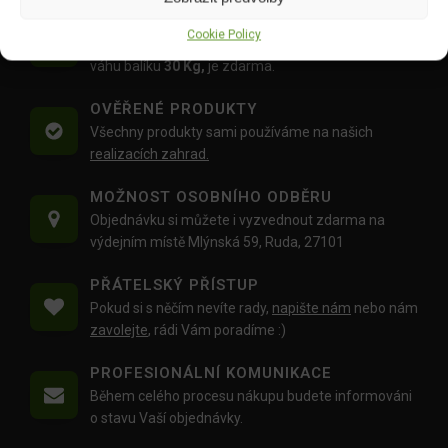
DOPRAVA ZDARMA OD 1500 KČ
Cookie Policy
Doprava objednávek
od 1500 Kč,
které
nepřesahují
váhu balíku
30 Kg,
je zdarma.
OVĚŘENÉ PRODUKTY
Všechny produkty sami používáme na našich
realizacích zahrad.
MOŽNOST OSOBNÍHO ODBĚRU
Objednávku si můžete i vyzvednout zdarma na
výdejním místě Mlýnská 59, Ruda, 27101
PŘÁTELSKÝ PŘÍSTUP
Pokud si s něčím nevíte rady,
napište nám
nebo nám
zavolejte
, rádi Vám poradíme :)
PROFESIONÁLNÍ KOMUNIKACE
Během celého procesu nákupu budete informováni
o stavu Vaší objednávky.