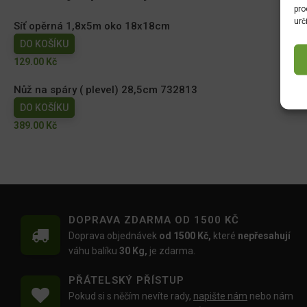
pro
urč
Síť opěrná 1,8x5m oko 18x18cm
DO KOŠÍKU
129.00
Kč
Nůž na spáry ( plevel) 28,5cm 732813
DO KOŠÍKU
389.00
Kč
DOPRAVA ZDARMA OD 1500 KČ
Doprava objednávek
od 1500 Kč,
které
nepřesahují
váhu balíku
30 Kg,
je zdarma.
PŘÁTELSKÝ PŘÍSTUP
Pokud si s něčím nevíte rady,
napište nám
nebo nám