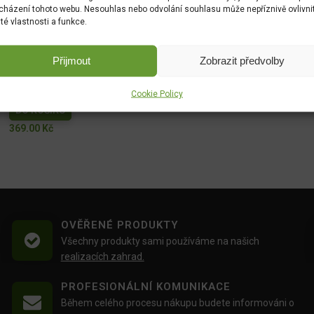
cházení tohoto webu. Nesouhlas nebo odvolání souhlasu může nepříznivě ovlivni
ité vlastnosti a funkce.
Pokojová konvička krémová 1l 736507
DO KOŠÍKU
Přijmout
Zobrazit předvolby
549.00
Kč
Úzká lopatka nerez 33cm 732837
Cookie Policy
DO KOŠÍKU
369.00
Kč
OVĚŘENÉ PRODUKTY
Všechny produkty sami používáme na našich
realizacích zahrad.
PROFESIONÁLNÍ KOMUNIKACE
Během celého procesu nákupu budete informováni o