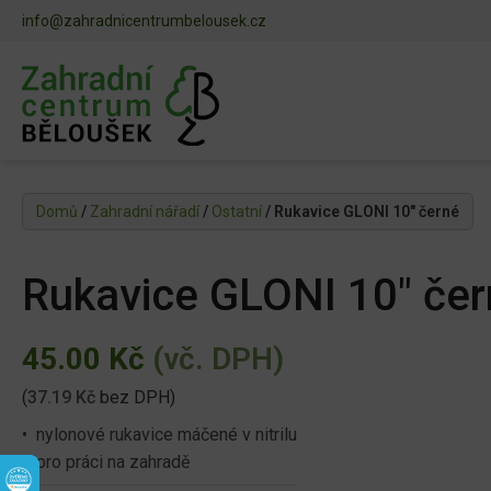
info@zahradnicentrumbelousek.cz
Domů
/
Zahradní nářadí
/
Ostatní
/ Rukavice GLONI 10" černé
Rukavice GLONI 10" če
45.00
Kč
(vč. DPH)
(
37.19
Kč
bez DPH)
• nylonové rukavice máčené v nitrilu
• pro práci na zahradě