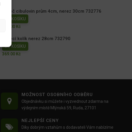
t
Sazeč cibulovin prům 4cm, nerez 30cm 732776
DO KOŠÍKU
399.00
Kč
Sázecí kolík nerez 28cm 732790
DO KOŠÍKU
369.00
Kč
MOŽNOST OSOBNÍHO ODBĚRU
Objednávku si můžete i vyzvednout zdarma na
výdejním místě Mlýnská 59, Ruda, 27101
NEJLEPŠÍ CENY
Díky dobrým vztahům s dodavateli Vám nabízíme