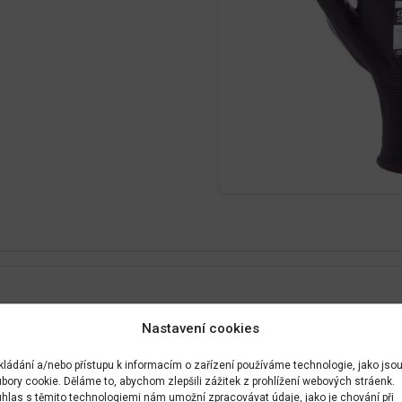
Nastavení cookies
kládání a/nebo přístupu k informacím o zařízení používáme technologie, jako jso
bory cookie. Děláme to, abychom zlepšili zážitek z prohlížení webových stráenk.
hlas s těmito technologiemi nám umožní zpracovávat údaje, jako je chování při