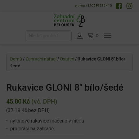
e-shop: +420 739 359 410
Domů
/
Zahradní nářadí
/
Ostatní
/ Rukavice GLONI 8" bílo/
šedé
Rukavice GLONI 8" bílo/šedé
45.00
Kč
(vč. DPH)
(
37.19
Kč
bez DPH)
• nylonové rukavice máčené v nitrilu
• pro práci na zahradě