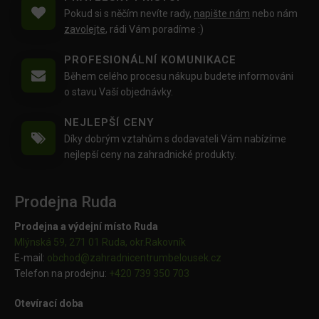
Pokud si s něčím nevíte rady,
napište nám
nebo nám
zavolejte
, rádi Vám poradíme :)
PROFESIONÁLNÍ KOMUNIKACE
Během celého procesu nákupu budete informováni
o stavu Vaší objednávky.
NEJLEPŠÍ CENY
Díky dobrým vztahům s dodavateli Vám nabízíme
nejlepší ceny na zahradnické produkty.
Prodejna Ruda
Prodejna a výdejní místo Ruda
Mlýnská 59, 271 01 Ruda, okr.Rakovník
E-mail:
obchod@
zahradnicentrumbelousek.cz
Telefon na prodejnu:
+420 739 350 703
Otevírací doba