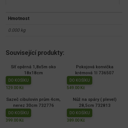
Hmotnost
0.000 kg
Související produkty:
Síť opěrná 1,8x5m oko
Pokojová konvička
18x18cm
krémová 1l 736507
DO KOŠÍKU
DO KOŠÍKU
129.00
Kč
549.00
Kč
Sazeč cibulovin prům 4cm,
Nůž na spáry ( plevel)
nerez 30cm 732776
28,5cm 732813
DO KOŠÍKU
DO KOŠÍKU
399.00
Kč
389.00
Kč