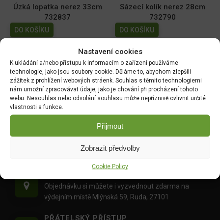
Úzká lopatka nerez 33cm
Sázecí kolík nerez 28cm
732837
732790
DO KOŠÍKU
DO KOŠÍKU
369.00
Kč
369.00
Kč
Nastavení cookies
K ukládání a/nebo přístupu k informacím o zařízení používáme
technologie, jako jsou soubory cookie. Děláme to, abychom zlepšili
zážitek z prohlížení webových stráenk. Souhlas s těmito technologiemi
DOPRAVA ZDARMA OD 1500 KČ
nám umožní zpracovávat údaje, jako je chování při procházení tohoto
webu. Nesouhlas nebo odvolání souhlasu může nepříznivě ovlivnit určité
Doprava objednávek
od 1500 Kč,
které
nepřesahují
vlastnosti a funkce.
váhu balíku
30 Kg,
je zdarma.
Přijmout
OVĚŘENÉ PRODUKTY
Všechny produkty sami používáme na našich
Zobrazit předvolby
realizacích zahrad.
Cookie Policy
MOŽNOST OSOBNÍHO ODBĚRU
Objednávku si můžete i vyzvednout zdarma na
výdejním místě Mlýnská 59, Ruda, 27101
PŘÁTELSKÝ PŘÍSTUP