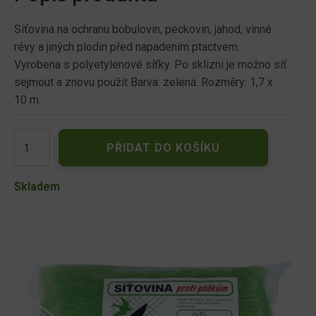
Síťovina na ochranu bobulovin, peckovin, jahod, vinné
révy a jiných plodin před napadením ptactvem.
Vyrobena s polyetylenové síťky. Po sklizni je možno síť
sejmout a znovu použít Barva: zelená. Rozměry: 1,7 x
10 m.
Síť
PŘIDAT DO KOŠÍKU
ochranná
proti
ptákům
Skladem
2,5cm
1,7x10m
množství