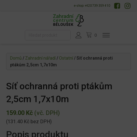
e-shop: +420 739 359 410
Domů
/
Zahradní nářadí
/
Ostatní
/ Síť ochranná proti
ptákům 2,5cm 1,7x10m
Síť ochranná proti ptákům
2,5cm 1,7x10m
159.00
Kč
(vč. DPH)
(
131.40
Kč
bez DPH)
Popis produktu