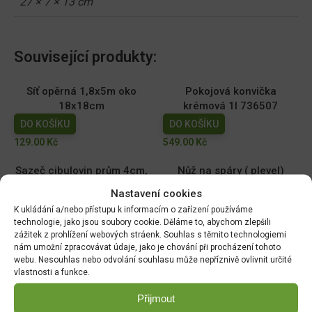
27 × 7 × 13 cm
Související produkty:
Síť opěrná 1,8x5m oko
Pokojová konvička
18x18cm
krémová 1l 736507
DO KOŠÍKU
DO KOŠÍKU
129.00
Kč
549.00
Kč
Sazeč cibulovin prům 4cm,
Nůž na spáry ( plevel)
nerez 30cm 732776
28,5cm 732813
Nastavení cookies
DO KOŠÍKU
DO KOŠÍKU
K ukládání a/nebo přístupu k informacím o zařízení používáme
399.00
Kč
389.00
Kč
technologie, jako jsou soubory cookie. Děláme to, abychom zlepšili
zážitek z prohlížení webových stráenk. Souhlas s těmito technologiemi
nám umožní zpracovávat údaje, jako je chování při procházení tohoto
Úzká lopatka nerez 33cm
Sázecí kolík nerez 28cm
webu. Nesouhlas nebo odvolání souhlasu může nepříznivě ovlivnit určité
732837
732790
vlastnosti a funkce.
DO KOŠÍKU
DO KOŠÍKU
Přijmout
369.00
Kč
369.00
Kč