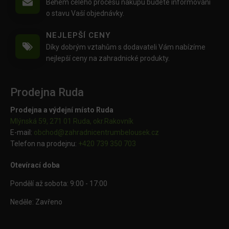
Během celého procesu nákupu budete informováni
o stavu Vaší objednávky.
NEJLEPŠÍ CENY
Díky dobrým vztahům s dodavateli Vám nabízíme
nejlepší ceny na zahradnické produkty.
Prodejna Ruda
Prodejna a výdejní místo Ruda
Mlýnská 59, 271 01 Ruda, okr.Rakovník
E-mail:
obchod@
zahradnicentrumbelousek.cz
Telefon na prodejnu:
+420 739 350 703
Otevírací doba
Pondělí až sobota: 9:00 - 17:00
Neděle: Zavřeno