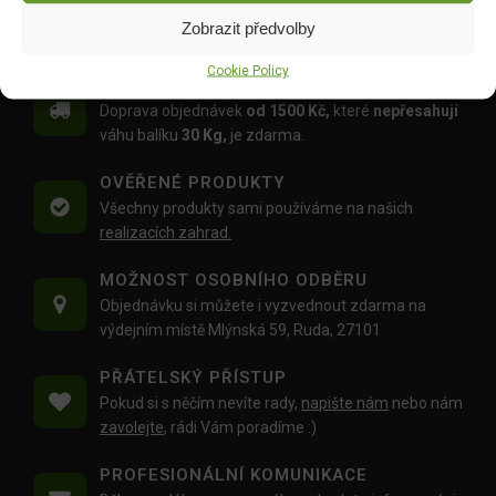
Zobrazit předvolby
Cookie Policy
DOPRAVA ZDARMA OD 1500 KČ
Doprava objednávek
od 1500 Kč,
které
nepřesahují
váhu balíku
30 Kg,
je zdarma.
OVĚŘENÉ PRODUKTY
Všechny produkty sami používáme na našich
realizacích zahrad.
MOŽNOST OSOBNÍHO ODBĚRU
Objednávku si můžete i vyzvednout zdarma na
výdejním místě Mlýnská 59, Ruda, 27101
PŘÁTELSKÝ PŘÍSTUP
Pokud si s něčím nevíte rady,
napište nám
nebo nám
zavolejte
, rádi Vám poradíme :)
PROFESIONÁLNÍ KOMUNIKACE