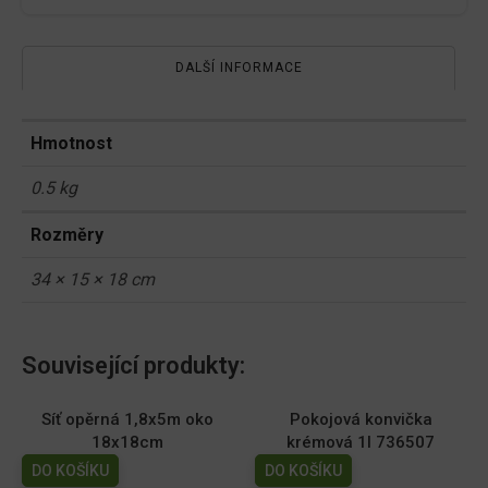
DALŠÍ INFORMACE
Hmotnost
0.5 kg
Rozměry
34 × 15 × 18 cm
Související produkty:
Síť opěrná 1,8x5m oko
Pokojová konvička
18x18cm
krémová 1l 736507
DO KOŠÍKU
DO KOŠÍKU