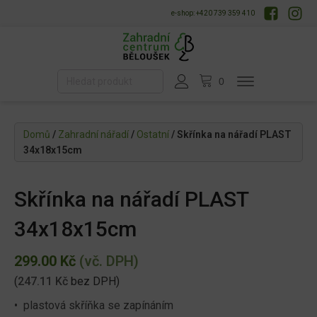
e-shop: +420 739 359 410
Domů
/
Zahradní nářadí
/
Ostatní
/ Skřínka na nářadí PLAST
34x18x15cm
Skřínka na nářadí PLAST
34x18x15cm
299.00
Kč
(vč. DPH)
(
247.11
Kč
bez DPH)
• plastová skříňka se zapínáním