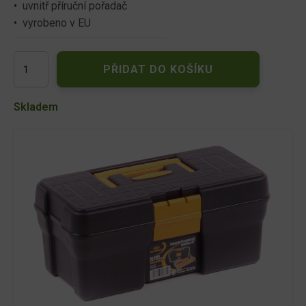
• uvnitř příruční pořadač
• vyrobeno v EU
Skřínka
PŘIDAT DO KOŠÍKU
na
nářadí
PLAST
Skladem
34x18x15cm
množství