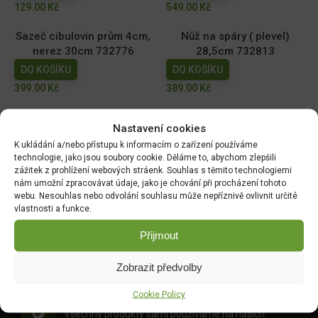
129.00
Kč
549.00
Kč
Sazeč cibulovin prům 4cm,
Nůž na spáry ( plevel)
nerez 30cm 732776
28,5cm 732813
DO KOŠÍKU
DO KOŠÍKU
399.00
Kč
389.00
Kč
Úzká lopatka nerez 33cm
Sázecí kolík nerez 28cm
Nastavení cookies
732837
732790
K ukládání a/nebo přístupu k informacím o zařízení používáme
DO KOŠÍKU
DO KOŠÍKU
technologie, jako jsou soubory cookie. Děláme to, abychom zlepšili
369.00
Kč
369.00
Kč
zážitek z prohlížení webových stráenk. Souhlas s těmito technologiemi
nám umožní zpracovávat údaje, jako je chování při procházení tohoto
webu. Nesouhlas nebo odvolání souhlasu může nepříznivě ovlivnit určité
vlastnosti a funkce.
DOPRAVA ZDARMA OD 1500 KČ
Přijmout
Doprava objednávek
od 1500 Kč,
které
nepřesahují
Zobrazit předvolby
váhu balíku
30 Kg,
je zdarma.
Cookie Policy
OVĚŘENÉ PRODUKTY
Všechny produkty sami používáme na našich