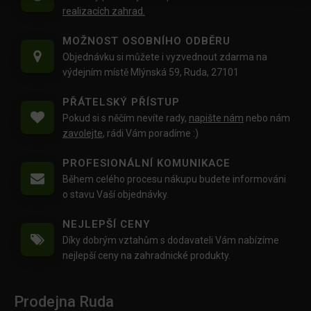
realizacích zahrad.
MOŽNOST OSOBNÍHO ODBĚRU
Objednávku si můžete i vyzvednout zdarma na
výdejním místě Mlýnská 59, Ruda, 27101
PŘÁTELSKÝ PŘÍSTUP
Pokud si s něčím nevíte rady,
napište nám
nebo nám
zavolejte
, rádi Vám poradíme :)
PROFESIONÁLNÍ KOMUNIKACE
Během celého procesu nákupu budete informováni
o stavu Vaší objednávky.
NEJLEPŠÍ CENY
Díky dobrým vztahům s dodavateli Vám nabízíme
nejlepší ceny na zahradnické produkty.
Prodejna Ruda