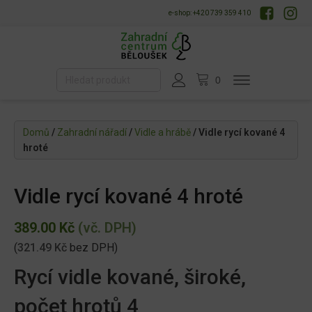
e-shop: +420 739 359 410
Domů
/
Zahradní nářadí
/
Vidle a hrábě
/ Vidle rycí kované 4
hroté
Vidle rycí kované 4 hroté
389.00
Kč
(vč. DPH)
(
321.49
Kč
bez DPH)
Rycí vidle kované, široké,
počet hrotů 4