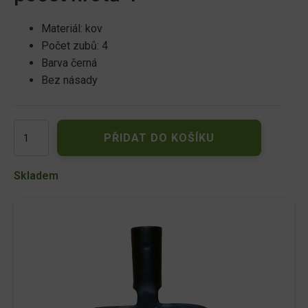
Materiál: kov
Počet zubů: 4
Barva černá
Bez násady
Vidle
PŘIDAT DO KOŠÍKU
rycí
kované
4
Skladem
hroté
množství