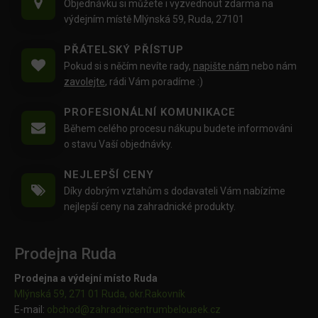
Objednávku si můžete i vyzvednout zdarma na
výdejním místě Mlýnská 59, Ruda, 27101
PŘÁTELSKÝ PŘÍSTUP
Pokud si s něčím nevíte rady,
napište nám
nebo nám
zavolejte
, rádi Vám poradíme :)
PROFESIONÁLNÍ KOMUNIKACE
Během celého procesu nákupu budete informováni
o stavu Vaší objednávky.
NEJLEPŠÍ CENY
Díky dobrým vztahům s dodavateli Vám nabízíme
nejlepší ceny na zahradnické produkty.
Prodejna Ruda
Prodejna a výdejní místo Ruda
Mlýnská 59, 271 01 Ruda, okr.Rakovník
E-mail:
obchod@
zahradnicentrumbelousek.cz