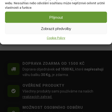
webu. Nesouhlas nebo odvolání souhlasu může nepříznivě ovlivnit určité
DO KOŠÍKU
DO KOŠÍKU
vlastnosti a funkce.
399.00
Kč
389.00
Kč
Přijmout
Úzká lopatka nerez 33cm
Sázecí kolík nerez 28cm
732837
732790
Zobrazit předvolby
DO KOŠÍKU
DO KOŠÍKU
Cookie Policy
369.00
Kč
369.00
Kč
DOPRAVA ZDARMA OD 1500 KČ
Doprava objednávek
od 1500 Kč,
které
nepřesahují
váhu balíku
30 Kg,
je zdarma.
OVĚŘENÉ PRODUKTY
Všechny produkty sami používáme na našich
realizacích zahrad.
MOŽNOST OSOBNÍHO ODBĚRU