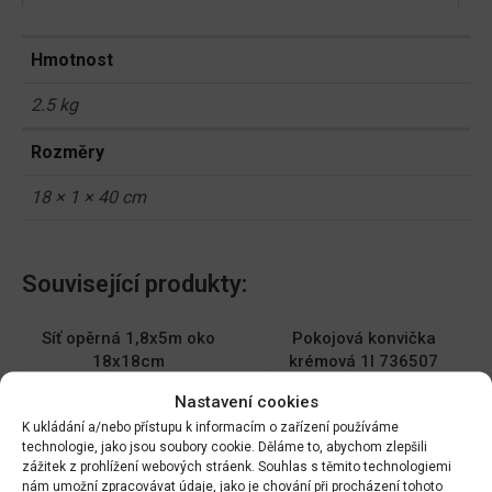
Hmotnost
2.5 kg
Rozměry
18 × 1 × 40 cm
Související produkty:
Síť opěrná 1,8x5m oko
Pokojová konvička
18x18cm
krémová 1l 736507
DO KOŠÍKU
DO KOŠÍKU
Nastavení cookies
129.00
Kč
549.00
Kč
K ukládání a/nebo přístupu k informacím o zařízení používáme
technologie, jako jsou soubory cookie. Děláme to, abychom zlepšili
Sazeč cibulovin prům 4cm,
Nůž na spáry ( plevel)
zážitek z prohlížení webových stráenk. Souhlas s těmito technologiemi
nerez 30cm 732776
28,5cm 732813
nám umožní zpracovávat údaje, jako je chování při procházení tohoto