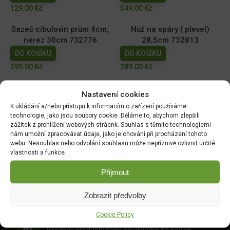
129.00
Kč
549.00
Kč
Sazeč cibulovin prům 4cm,
Nůž na spáry ( plevel)
nerez 30cm 732776
28,5cm 732813
DO KOŠÍKU
DO KOŠÍKU
399.00
Kč
389.00
Kč
Úzká lopatka nerez 33cm
Sázecí kolík nerez 28cm
Nastavení cookies
732837
732790
K ukládání a/nebo přístupu k informacím o zařízení používáme
DO KOŠÍKU
DO KOŠÍKU
technologie, jako jsou soubory cookie. Děláme to, abychom zlepšili
zážitek z prohlížení webových stráenk. Souhlas s těmito technologiemi
369.00
Kč
369.00
Kč
nám umožní zpracovávat údaje, jako je chování při procházení tohoto
webu. Nesouhlas nebo odvolání souhlasu může nepříznivě ovlivnit určité
vlastnosti a funkce.
Přijmout
DOPRAVA ZDARMA OD 1500 KČ
Doprava objednávek
od 1500 Kč,
které
nepřesahují
Zobrazit předvolby
váhu balíku
30 Kg,
je zdarma.
Cookie Policy
OVĚŘENÉ PRODUKTY