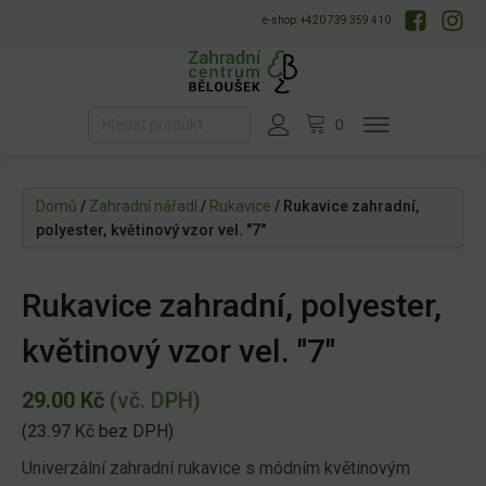
e-shop: +420 739 359 410
Domů
/
Zahradní nářadí
/
Rukavice
/ Rukavice zahradní,
polyester, květinový vzor vel. "7"
Rukavice zahradní, polyester,
květinový vzor vel. "7"
29.00
Kč
(vč. DPH)
(
23.97
Kč
bez DPH)
Univerzální zahradní rukavice s módním květinovým