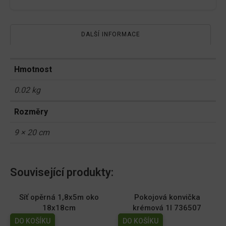
DALŠÍ INFORMACE
Hmotnost
0.02 kg
Rozměry
9 × 20 cm
Související produkty:
Síť opěrná 1,8x5m oko
Pokojová konvička
18x18cm
krémová 1l 736507
DO KOŠÍKU
DO KOŠÍKU