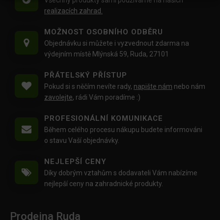
Všechny produkty sami používáme na našich
realizacích zahrad.
MOŽNOST OSOBNÍHO ODBĚRU
Objednávku si můžete i vyzvednout zdarma na
výdejním místě Mlýnská 59, Ruda, 27101
PŘÁTELSKÝ PŘÍSTUP
Pokud si s něčím nevíte rady,
napište nám
nebo nám
zavolejte
, rádi Vám poradíme :)
PROFESIONÁLNÍ KOMUNIKACE
Během celého procesu nákupu budete informováni
o stavu Vaší objednávky.
NEJLEPŠÍ CENY
Díky dobrým vztahům s dodavateli Vám nabízíme
nejlepší ceny na zahradnické produkty.
Prodejna Ruda