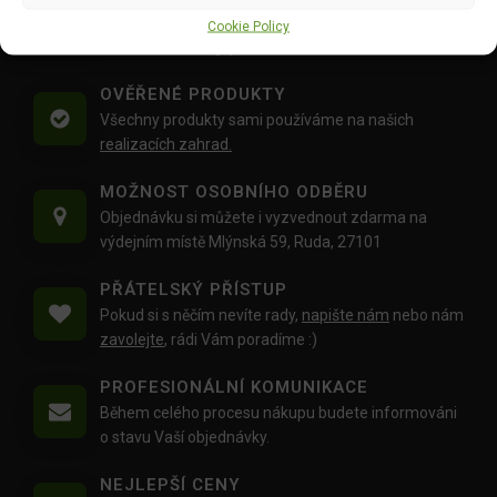
Doprava objednávek
od 1500 Kč,
které
nepřesahují
Cookie Policy
váhu balíku
30 Kg,
je zdarma.
OVĚŘENÉ PRODUKTY
Všechny produkty sami používáme na našich
realizacích zahrad.
MOŽNOST OSOBNÍHO ODBĚRU
Objednávku si můžete i vyzvednout zdarma na
výdejním místě Mlýnská 59, Ruda, 27101
PŘÁTELSKÝ PŘÍSTUP
Pokud si s něčím nevíte rady,
napište nám
nebo nám
zavolejte
, rádi Vám poradíme :)
PROFESIONÁLNÍ KOMUNIKACE
Během celého procesu nákupu budete informováni
o stavu Vaší objednávky.
NEJLEPŠÍ CENY