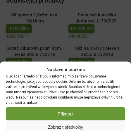
Související produkty:
Síť opěrná 1,8x5m oko
Pokojová konvička
18x18cm
krémová 1l 736507
DO KOŠÍKU
DO KOŠÍKU
129.00
Kč
549.00
Kč
Sazeč cibulovin prům 4cm,
Nůž na spáry ( plevel)
nerez 30cm 732776
28,5cm 732813
DO KOŠÍKU
DO KOŠÍKU
Nastavení cookies
399.00
Kč
389.00
Kč
K ukládání a/nebo přístupu k informacím o zařízení používáme
Úzká lopatka nerez 33cm
Sázecí kolík nerez 28cm
technologie, jako jsou soubory cookie. Děláme to, abychom zlepšili
zážitek z prohlížení webových stráenk. Souhlas s těmito technologiemi
732837
732790
nám umožní zpracovávat údaje, jako je chování při procházení tohoto
DO KOŠÍKU
DO KOŠÍKU
webu. Nesouhlas nebo odvolání souhlasu může nepříznivě ovlivnit určité
vlastnosti a funkce.
369.00
Kč
369.00
Kč
Přijmout
Zobrazit předvolby
DOPRAVA ZDARMA OD 1500 KČ