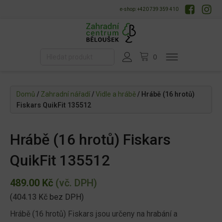
e-shop: +420 739 359 410
Domů
/
Zahradní nářadí
/
Vidle a hrábě
/ Hrábě (16 hrotů)
Fiskars QuikFit 135512
Hrábě (16 hrotů) Fiskars
QuikFit 135512
489.00
Kč
(vč. DPH)
(
404.13
Kč
bez DPH)
Hrábě (16 hrotů) Fiskars jsou určeny na hrabání a