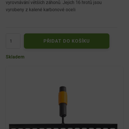
vyrovnávání větších záhonů. Jejich 16 hrotů jsou
vyrobeny z kalené karbonové oceli
Hrábě
PŘIDAT DO KOŠÍKU
(16
hrotů)
Fiskars
Skladem
QuikFit
135512
množství