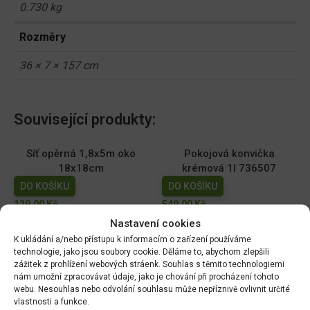
0.730 kg
Rozměry
36 × 7 × 157 cm
Související produkty:
Síť opěrná 1,8x5m oko
Pokojová konvička
18x18cm
krémová 1l 736507
DO KOŠÍKU
DO KOŠÍKU
129.00
Kč
549.00
Kč
Nastavení cookies
Sazeč cibulovin prům 4cm,
Nůž na spáry ( plevel)
K ukládání a/nebo přístupu k informacím o zařízení používáme
nerez 30cm 732776
28,5cm 732813
technologie, jako jsou soubory cookie. Děláme to, abychom zlepšili
zážitek z prohlížení webových stráenk. Souhlas s těmito technologiemi
DO KOŠÍKU
DO KOŠÍKU
nám umožní zpracovávat údaje, jako je chování při procházení tohoto
399.00
Kč
389.00
Kč
webu. Nesouhlas nebo odvolání souhlasu může nepříznivě ovlivnit určité
vlastnosti a funkce.