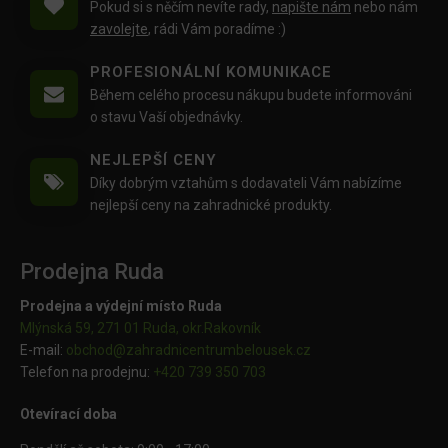
Pokud si s něčím nevíte rady,
napište nám
nebo nám
zavolejte
, rádi Vám poradíme :)
PROFESIONÁLNÍ KOMUNIKACE
Během celého procesu nákupu budete informováni
o stavu Vaší objednávky.
NEJLEPŠÍ CENY
Díky dobrým vztahům s dodavateli Vám nabízíme
nejlepší ceny na zahradnické produkty.
Prodejna Ruda
Prodejna a výdejní místo Ruda
Mlýnská 59, 271 01 Ruda, okr.Rakovník
E-mail:
obchod@
zahradnicentrumbelousek.cz
Telefon na prodejnu:
+420 739 350 703
Otevírací doba