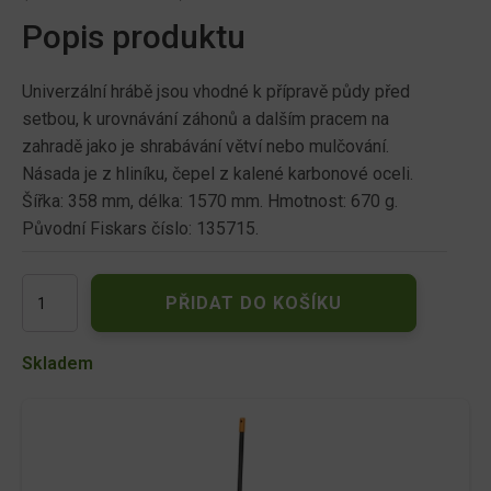
Popis produktu
Univerzální hrábě jsou vhodné k přípravě půdy před
setbou, k urovnávání záhonů a dalším pracem na
zahradě jako je shrabávání větví nebo mulčování.
Násada je z hliníku, čepel z kalené karbonové oceli.
Šířka: 358 mm, délka: 1570 mm. Hmotnost: 670 g.
Původní Fiskars číslo: 135715.
Hrábě
PŘIDAT DO KOŠÍKU
FISKARS
SOLID
univerzální
Skladem
kovové
36x154cm
1016036
množství