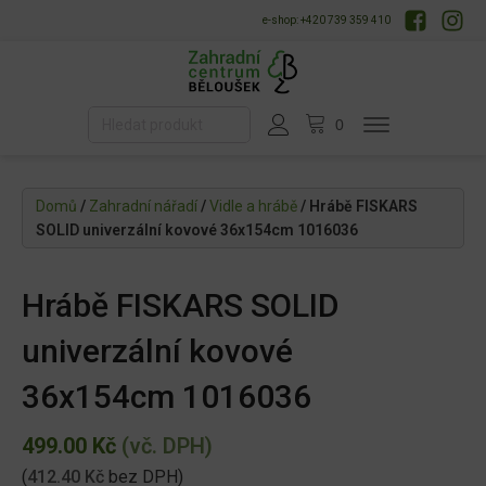
e-shop: +420 739 359 410
Domů
/
Zahradní nářadí
/
Vidle a hrábě
/ Hrábě FISKARS
SOLID univerzální kovové 36x154cm 1016036
Hrábě FISKARS SOLID
univerzální kovové
36x154cm 1016036
499.00
Kč
(vč. DPH)
(
412.40
Kč
bez DPH)