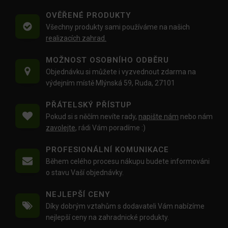
OVĚŘENÉ PRODUKTY
Všechny produkty sami používáme na našich
realizacích zahrad.
MOŽNOST OSOBNÍHO ODBĚRU
Objednávku si můžete i vyzvednout zdarma na
výdejním místě Mlýnská 59, Ruda, 27101
PŘÁTELSKÝ PŘÍSTUP
Pokud si s něčím nevíte rady,
napište nám
nebo nám
zavolejte
, rádi Vám poradíme :)
PROFESIONÁLNÍ KOMUNIKACE
Během celého procesu nákupu budete informováni
o stavu Vaší objednávky.
NEJLEPŠÍ CENY
Díky dobrým vztahům s dodavateli Vám nabízíme
nejlepší ceny na zahradnické produkty.