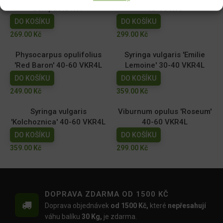
Compacta K17
40-60 K19
DO KOŠÍKU
DO KOŠÍKU
269.00
Kč
299.00
Kč
Physocarpus opulifolius
Syringa vulgaris 'Emilie
'Red Baron' 40-60 VKR4L
Lemoine' 30-40 VKR4L
DO KOŠÍKU
DO KOŠÍKU
249.00
Kč
359.00
Kč
Syringa vulgaris
Viburnum opulus 'Roseum'
'Kolchoznica' 40-60 VKR4L
40-60 VKR4L
DO KOŠÍKU
DO KOŠÍKU
359.00
Kč
299.00
Kč
DOPRAVA ZDARMA OD 1500 KČ
Doprava objednávek
od 1500 Kč,
které
nepřesahují
váhu balíku
30 Kg,
je zdarma.