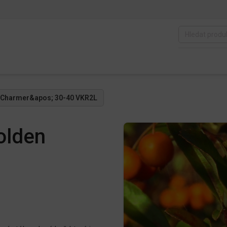
n Charmer&apos; 30-40 VKR2L
olden