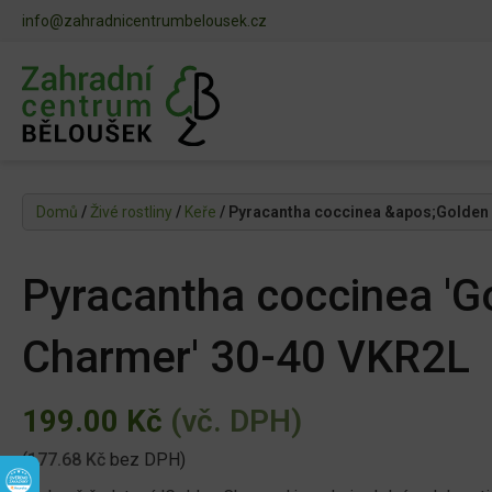
info@zahradnicentrumbelousek.cz
Domů
/
Živé rostliny
/
Keře
/ Pyracantha coccinea &apos;Golde
Pyracantha coccinea 'G
Charmer' 30-40 VKR2L
199.00
Kč
(vč. DPH)
(
177.68
Kč
bez DPH)