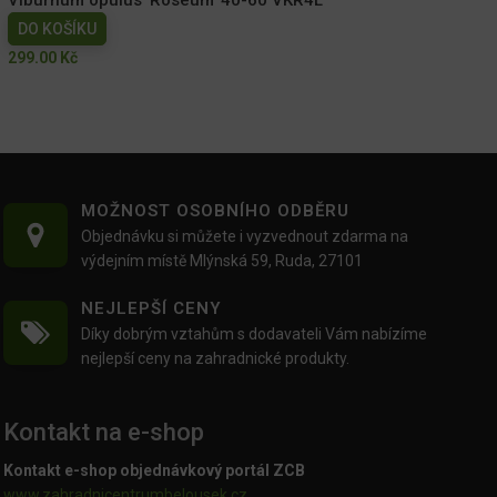
DO KOŠÍKU
299.00
Kč
MOŽNOST OSOBNÍHO ODBĚRU
Objednávku si můžete i vyzvednout zdarma na
výdejním místě Mlýnská 59, Ruda, 27101
NEJLEPŠÍ CENY
Díky dobrým vztahům s dodavateli Vám nabízíme
nejlepší ceny na zahradnické produkty.
Kontakt na e-shop
Kontakt e-shop objednávkový portál ZCB
www.zahradnicentrumbelousek.cz