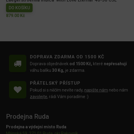
DO KOŠÍKU
879.00
Kč
DOPRAVA ZDARMA OD 1500 KČ
Doprava objednávek
od 1500 Kč,
které
nepřesahují
váhu balíku
30 Kg,
je zdarma.
PŘÁTELSKÝ PŘÍSTUP
Pokud si s něčím nevíte rady,
napište nám
nebo nám
zavolejte
, rádi Vám poradíme :)
Prodejna Ruda
Prodejna a výdejní místo Ruda
Mlýnská 59, 271 01 Ruda, okr.Rakovník