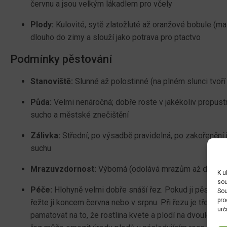
červnu a jsou velkým lákadlem pro včely
Plody:
Kulovité, sytě zlatožluté až oranžové bobule (malv
dlouho do zimy a slouží jako potrava pro ptactvo
Podmínky pěstování
Stanoviště:
Slunné až polostinné (na plném slunci tvoří
Půda:
Velmi nenáročná; dobře roste v jakékoliv propust
sucho a městské znečištění
Zálivka:
Střední; po výsadbě pravidelná, po zakořenění j
suchu
Mrazuvzdornost:
Výborná (odolává mrazům až do -27
K u
sou
Péče:
Hlohyně velmi dobře snáší řez. Pokud ji pěstujete 
Sou
pro
řežte ji koncem června nebo v srpnu. Při řezu je třeba dá
urč
pamatovat na to, že rostlina kvete a plodí na dvouletém d