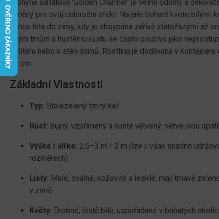
Hlohyně šarlatová 'Golden Charmer' je velmi odolný a dekorativ
ceněný pro svůj celoroční efekt. Na jaře bohatě kvete bílými kv
konce léta do zimy, kdy je obsypána zářivě zlatožlutými až o
svým trnům a hustému růstu se často používá jako neprostupný
solitéra nebo u stěn domů. Rostlina je dodávána v kontejneru 
40 cm.
Základní Vlastnosti
Typ:
Stálezelený trnitý keř
Růst:
Bujný, vzpřímený a hustě větvený; větve jsou opatř
Výška / šířka:
2,5–3 m / 2 m (lze ji však snadno udržo
rozměrech)
Listy:
Malé, oválné, kožovité a lesklé; mají tmavě zelen
v zimě
Květy:
Drobné, čistě bílé, uspořádané v bohatých okolící