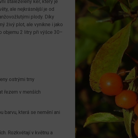
ní stálezelený keř, který je
ěty, ale nejkrásnější je od
ranžovožlutými plody. Díky
 živý plot, ale vynikne i jako
o objemu 2 litry při výšce 30–
eny ostrými trny
vat řezem v menších
ou barvu, která se nemění ani
ch. Rozkvétají v květnu a