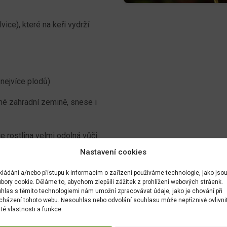
ice), které na keři vydrží
 nejvíce plodů)
né zahradní zemině, snese i
e rostlina velmi odolná vůči
Nastavení cookies
 °C)
kládání a/nebo přístupu k informacím o zařízení používáme technologie, jako jso
bory cookie. Děláme to, abychom zlepšili zážitek z prohlížení webových stráenk.
jako tvarovaný živý plot,
hlas s těmito technologiemi nám umožní zpracovávat údaje, jako je chování při
cházení tohoto webu. Nesouhlas nebo odvolání souhlasu může nepříznivě ovlivni
vat pozor na trny a
ité vlastnosti a funkce.
řevě, takže příliš radikální