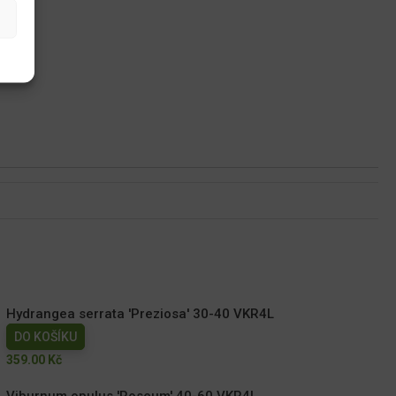
Hydrangea serrata 'Preziosa' 30-40 VKR4L
DO KOŠÍKU
359.00
Kč
Viburnum opulus 'Roseum' 40-60 VKR4L