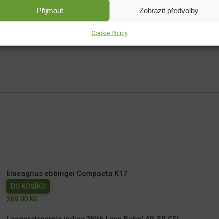
a 'Golden Charmer' je navíc
Přijmout
Zobrazit předvolby
Cookie Policy
Elaeagnus ebbingei Compacta K17
DO KOŠÍKU
269.00
Kč
Laegerstroemia indica 'With Love Babe' 40-50 C5l