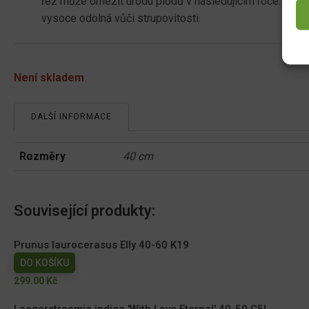
řez může omezit úrodu plodů v následujícím roce. Odrůd
vysoce odolná vůči strupovitosti.
Není skladem
DALŠÍ INFORMACE
Rozměry
40 cm
Související produkty:
Prunus laurocerasus Elly 40-60 K19
DO KOŠÍKU
299.00
Kč
Laegerstroemia indica 'With Love Eternal' 40-50 C5L