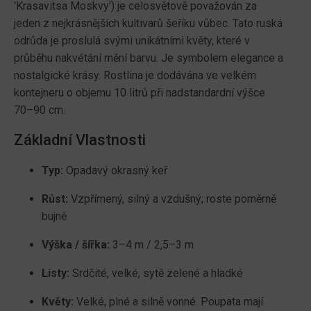
'Krasavitsa Moskvy') je celosvětově považován za
jeden z nejkrásnějších kultivarů šeříku vůbec. Tato ruská
odrůda je proslulá svými unikátními květy, které v
průběhu nakvétání mění barvu. Je symbolem elegance a
nostalgické krásy. Rostlina je dodávána ve velkém
kontejneru o objemu 10 litrů při nadstandardní výšce
70–90 cm.
Základní Vlastnosti
Typ:
Opadavý okrasný keř
Růst:
Vzpřímený, silný a vzdušný; roste poměrně
bujně
Výška / šířka:
3–4 m / 2,5–3 m
Listy:
Srdčité, velké, sytě zelené a hladké
Květy:
Velké, plné a silně vonné. Poupata mají