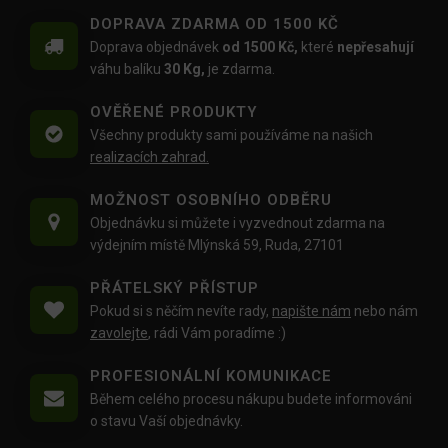
DOPRAVA ZDARMA OD 1500 KČ
Doprava objednávek
od 1500 Kč,
které
nepřesahují
váhu balíku
30 Kg,
je zdarma.
OVĚŘENÉ PRODUKTY
Všechny produkty sami používáme na našich
realizacích zahrad.
MOŽNOST OSOBNÍHO ODBĚRU
Objednávku si můžete i vyzvednout zdarma na
výdejním místě Mlýnská 59, Ruda, 27101
PŘÁTELSKÝ PŘÍSTUP
Pokud si s něčím nevíte rady,
napište nám
nebo nám
zavolejte
, rádi Vám poradíme :)
PROFESIONÁLNÍ KOMUNIKACE
Během celého procesu nákupu budete informováni
o stavu Vaší objednávky.