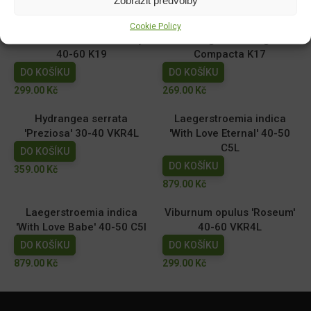
Související produkty:
Cookie Policy
Prunus laurocerasus Elly
Elaeagnus ebbingei
40-60 K19
Compacta K17
DO KOŠÍKU
DO KOŠÍKU
299.00
Kč
269.00
Kč
Hydrangea serrata
Laegerstroemia indica
'Preziosa' 30-40 VKR4L
'With Love Eternal' 40-50
C5L
DO KOŠÍKU
DO KOŠÍKU
359.00
Kč
879.00
Kč
Laegerstroemia indica
Viburnum opulus 'Roseum'
'With Love Babe' 40-50 C5l
40-60 VKR4L
DO KOŠÍKU
DO KOŠÍKU
879.00
Kč
299.00
Kč