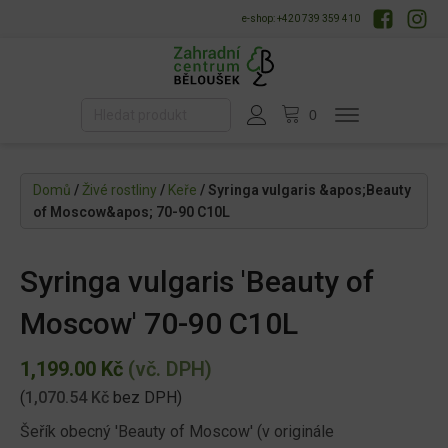
e-shop: +420 739 359 410
Domů
/
Živé rostliny
/
Keře
/ Syringa vulgaris &apos;Beauty
of Moscow&apos; 70-90 C10L
Syringa vulgaris 'Beauty of
Moscow' 70-90 C10L
1,199.00
Kč
(vč. DPH)
(
1,070.54
Kč
bez DPH)
Šeřík obecný 'Beauty of Moscow' (v originále