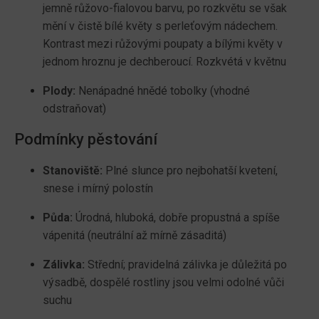
jemně růžovo-fialovou barvu, po rozkvětu se však
mění v čistě bílé květy s perleťovým nádechem.
Kontrast mezi růžovými poupaty a bílými květy v
jednom hroznu je dechberoucí. Rozkvétá v květnu
Plody:
Nenápadné hnědé tobolky (vhodné
odstraňovat)
Podmínky pěstování
Stanoviště:
Plné slunce pro nejbohatší kvetení,
snese i mírný polostín
Půda:
Úrodná, hluboká, dobře propustná a spíše
vápenitá (neutrální až mírně zásaditá)
Zálivka:
Střední; pravidelná zálivka je důležitá po
výsadbě, dospělé rostliny jsou velmi odolné vůči
suchu