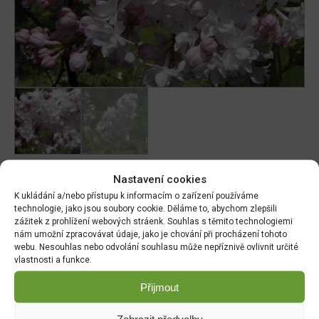
Nastavení cookies
DALŠÍ INFORMACE
K ukládání a/nebo přístupu k informacím o zařízení používáme
technologie, jako jsou soubory cookie. Děláme to, abychom zlepšili
zážitek z prohlížení webových stráenk. Souhlas s těmito technologiemi
nám umožní zpracovávat údaje, jako je chování při procházení tohoto
Rozměry
webu. Nesouhlas nebo odvolání souhlasu může nepříznivě ovlivnit určité
vlastnosti a funkce.
90 cm
Přijmout
Zobrazit předvolby