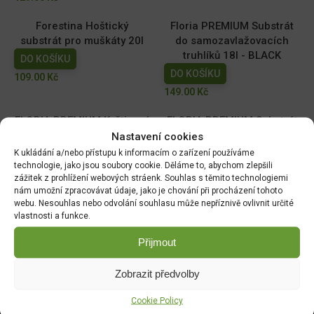
Forestina Hoštický
Floria PREMIUM Substrát
substrát pro muškáty 20l
do samozavlažovacích
truhlíků 18l - BLACK
DO KOŠÍKU
DO KOŠÍKU
109.00
Kč
149.00
Kč
FLORIA PREMIUM Květinový
FLORIA PREMIUM Substrát
substrát 40 l
pro kyselomilné rostliny 40
Nastavení cookies
l
K ukládání a/nebo přístupu k informacím o zařízení používáme
DO KOŠÍKU
technologie, jako jsou soubory cookie. Děláme to, abychom zlepšili
DO KOŠÍKU
289.00
Kč
zážitek z prohlížení webových stráenk. Souhlas s těmito technologiemi
299.00
Kč
nám umožní zpracovávat údaje, jako je chování při procházení tohoto
webu. Nesouhlas nebo odvolání souhlasu může nepříznivě ovlivnit určité
vlastnosti a funkce.
Přijmout
DOPRAVA ZDARMA OD 1500 KČ
Doprava objednávek
od 1500 Kč,
které
nepřesahují
Zobrazit předvolby
váhu balíku
30 Kg,
je zdarma.
Cookie Policy
OVĚŘENÉ PRODUKTY