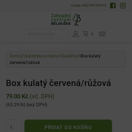
e-shop: +420 739 359 410
Domů
/
Substráty a mulče
/
Rašelina
/ Box kulatý
červená/růžová
Box kulatý červená/růžová
79.00
Kč
(vč. DPH)
(
65.29
Kč
bez DPH)
Box
PŘIDAT DO KOŠÍKU
kulatý