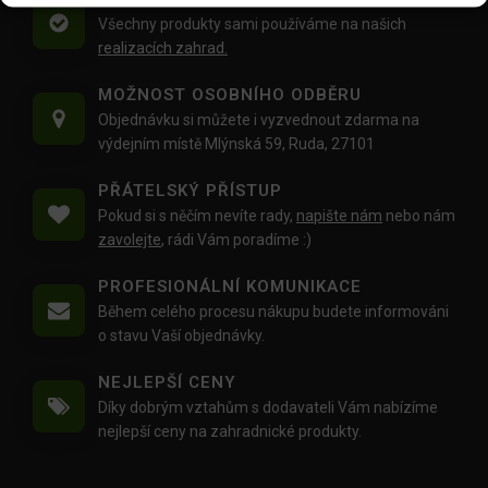
Všechny produkty sami používáme na našich
realizacích zahrad.
MOŽNOST OSOBNÍHO ODBĚRU
Objednávku si můžete i vyzvednout zdarma na
výdejním místě Mlýnská 59, Ruda, 27101
PŘÁTELSKÝ PŘÍSTUP
Pokud si s něčím nevíte rady,
napište nám
nebo nám
zavolejte
, rádi Vám poradíme :)
PROFESIONÁLNÍ KOMUNIKACE
Během celého procesu nákupu budete informováni
o stavu Vaší objednávky.
NEJLEPŠÍ CENY
Díky dobrým vztahům s dodavateli Vám nabízíme
nejlepší ceny na zahradnické produkty.