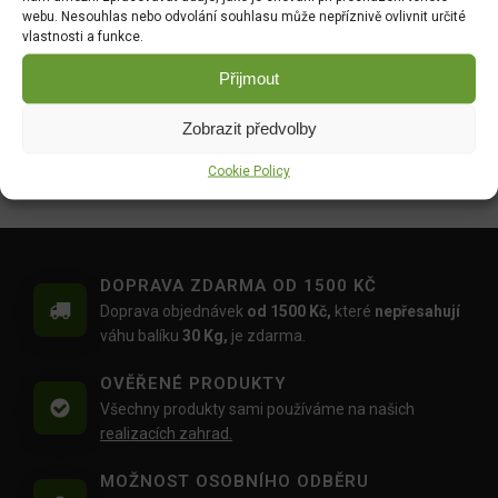
webu. Nesouhlas nebo odvolání souhlasu může nepříznivě ovlivnit určité
DO KOŠÍKU
DO KOŠÍKU
vlastnosti a funkce.
15.00
Kč
169.00
Kč
Přijmout
SvíčkaAdventd5x10cm/4ks
Svíčka
/mat.červená
Cookiesd8x14cm/Cherry
Zobrazit předvolby
DO KOŠÍKU
DO KOŠÍKU
Cookie Policy
169.00
Kč
179.00
Kč
DOPRAVA ZDARMA OD 1500 KČ
Doprava objednávek
od 1500 Kč,
které
nepřesahují
váhu balíku
30 Kg,
je zdarma.
OVĚŘENÉ PRODUKTY
Všechny produkty sami používáme na našich
realizacích zahrad.
MOŽNOST OSOBNÍHO ODBĚRU