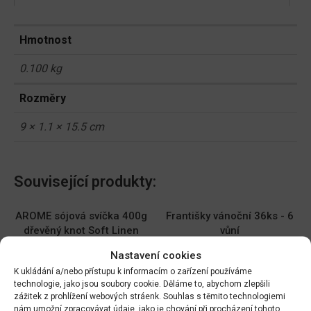
Hmotnost
0.100 kg
Rozměry
9 × 1.1 × 15.5 cm
Související produkty:
AROME sójová svíčka 400g
Františky vánoční 36ks - 6
dřevěný knot Soft Linen
vůní
DO KOŠÍKU
DO KOŠÍKU
Nastavení cookies
299.00
Kč
45.00
Kč
K ukládání a/nebo přístupu k informacím o zařízení používáme
technologie, jako jsou soubory cookie. Děláme to, abychom zlepšili
Háčky na ván. stromeček
SvíčkaAdventd5x10cm/4ks
zážitek z prohlížení webových stráenk. Souhlas s těmito technologiemi
nám umožní zpracovávat údaje, jako je chování při procházení tohoto
50ks měď
mat.béžová