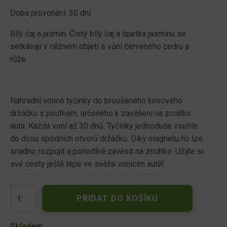
Doba provonění: 30 dní
Bílý čaj a jasmín. Čistý bílý čaj a špetka jasmínu se
setkávají v něžném objetí s vůní červeného cedru a
růže.
Náhradní vonné tyčinky do broušeného kovového
držáčku s poutkem, určeného k zavěšení na zrcátko
auta. Každá voní až 30 dnů. Tyčinky jednoduše vsuňte
do dvou spodních otvorů držáčku. Díky magnetu ho lze
snadno rozpojit a pohodlně zavěsit na zrcátko. Užijte si
své cesty ještě lépe ve svěže vonícím autě!
Woodwick
PŘIDAT DO KOŠÍKU
náhradní
vonné
tyčinky
Skladem