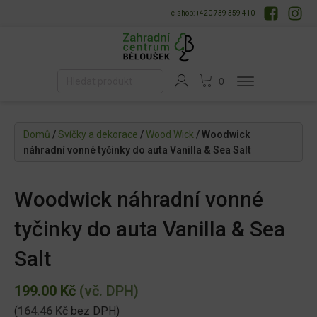
e-shop: +420 739 359 410
Domů
/
Svíčky a dekorace
/
Wood Wick
/ Woodwick
náhradní vonné tyčinky do auta Vanilla & Sea Salt
Woodwick náhradní vonné
tyčinky do auta Vanilla & Sea
Salt
199.00
Kč
(vč. DPH)
(
164.46
Kč
bez DPH)