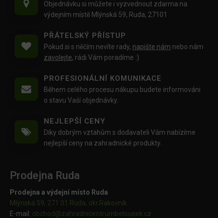
Objednávku si můžete i vyzvednout zdarma na
výdejním místě Mlýnská 59, Ruda, 27101
PŘÁTELSKÝ PŘÍSTUP
Pokud si s něčím nevíte rady,
napište nám
nebo nám
zavolejte
, rádi Vám poradíme :)
PROFESIONÁLNÍ KOMUNIKACE
Během celého procesu nákupu budete informováni
o stavu Vaší objednávky.
NEJLEPŠÍ CENY
Díky dobrým vztahům s dodavateli Vám nabízíme
nejlepší ceny na zahradnické produkty.
Prodejna Ruda
Prodejna a výdejní místo Ruda
Mlýnská 59, 271 01 Ruda, okr.Rakovník
E-mail:
obchod@
zahradnicentrumbelousek.cz