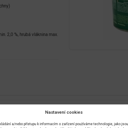
achny)
min. 2,0 %, hrubá vláknina max.
Nastavení cookies
kládání a/nebo přístupu k informacím o zařízení používáme technologie, jako jso