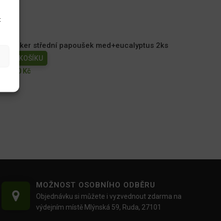
t
Kracker střední papoušek med+eucalyptus 2ks
DO KOŠÍKU
85.00
Kč
MOŽNOST OSOBNÍHO ODBĚRU
Objednávku si můžete i vyzvednout zdarma na
výdejním místě Mlýnská 59, Ruda, 27101