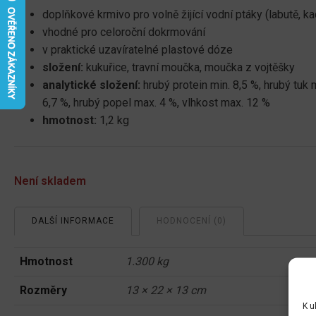
doplňkové krmivo pro volně žijící vodní ptáky (labutě, k
vhodné pro celoroční dokrmování
v praktické uzavíratelné plastové dóze
složení:
kukuřice, travní moučka, moučka z vojtěšky
analytické složení:
hrubý protein min. 8,5 %, hrubý tuk 
6,7 %, hrubý popel max. 4 %, vlhkost max. 12 %
hmotnost:
1,2 kg
Není skladem
DALŠÍ INFORMACE
HODNOCENÍ (0)
Hmotnost
1.300 kg
Rozměry
13 × 22 × 13 cm
K u