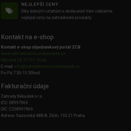
NEJLEPŠÍ CENY
Díky dobrým vztahům s dodavateli Vám nabízíme
nejlepší ceny na zahradnické produkty.
Kontakt na e-shop
Kontakt e-shop objednávkový portál ZCB
www.zahradnicentrumbelousek.cz
Mlýnská 59, 27101, Ruda
E-mail:
info@zahradnicentrumbelousek.
cz
Po-Pá 7:30-15:30hod
Fakturační údaje
Zahrady Běloušek s.r.o.
IČO: 08997969
DIČ: CZ08997969
Adresa: Sazovická 488/8, Zličín, 155 21 Praha