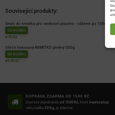
sou
Sou
Související produkty:
pro
urč
Směs do krmítka pro venkovní ptactvo - vážené po 100g
DO KOŠÍKU
4.90
Kč
Ořech kokosový KRMÍTKO plněný 500g
DO KOŠÍKU
89.00
Kč
DOPRAVA ZDARMA OD 1500 KČ
Doprava objednávek
od 1500 Kč,
které
nepřesahují
váhu balíku
30 Kg,
je zdarma.