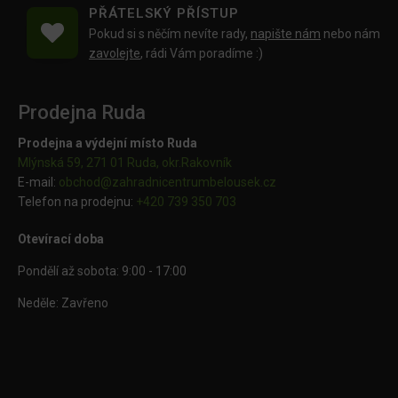
PŘÁTELSKÝ PŘÍSTUP
Pokud si s něčím nevíte rady,
napište nám
nebo nám
zavolejte
, rádi Vám poradíme :)
Prodejna Ruda
Prodejna a výdejní místo Ruda
Mlýnská 59, 271 01 Ruda, okr.Rakovník
E-mail:
obchod@
zahradnicentrumbelousek.cz
Telefon na prodejnu:
+420 739 350 703
Otevírací doba
Pondělí až sobota: 9:00 - 17:00
Neděle: Zavřeno