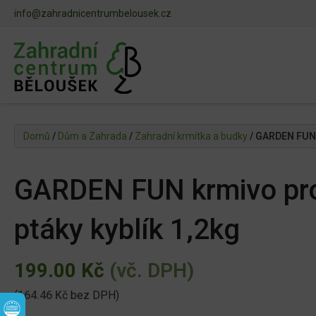
info@zahradnicentrumbelousek.cz
Domů
/
Dům a Zahrada
/
Zahradní krmítka a budky
/ GARDEN FUN 
GARDEN FUN krmivo pro
ptáky kyblík 1,2kg
199.00
Kč
(vč. DPH)
(
164.46
Kč
bez DPH)