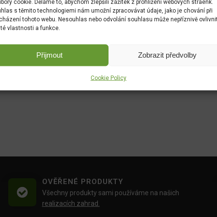
bory cookie. Děláme to, abychom zlepšili zážitek z prohlížení webových stráenk.
hlas s těmito technologiemi nám umožní zpracovávat údaje, jako je chování při
cházení tohoto webu. Nesouhlas nebo odvolání souhlasu může nepříznivě ovlivni
ité vlastnosti a funkce.
Menu kanár 500g
Přijmout
Zobrazit předvolby
DO KOŠÍKU
89.00
Kč
Cookie Policy
OVĚŘENÉ PRODUKTY
Všechny produkty sami používáme na našich
realizacích zahrad.