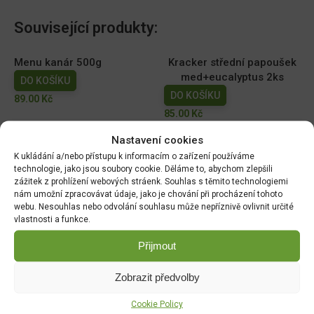
Související produkty:
Menu kanár 500g
Kracker střední papoušek
med+eucalyptus 2ks
DO KOŠÍKU
DO KOŠÍKU
89.00
Kč
85.00
Kč
Nastavení cookies
Ořech kokosový KRMÍTKO
K ukládání a/nebo přístupu k informacím o zařízení používáme
plněný 500g
technologie, jako jsou soubory cookie. Děláme to, abychom zlepšili
DO KOŠÍKU
zážitek z prohlížení webových stráenk. Souhlas s těmito technologiemi
89.00
Kč
nám umožní zpracovávat údaje, jako je chování při procházení tohoto
webu. Nesouhlas nebo odvolání souhlasu může nepříznivě ovlivnit určité
vlastnosti a funkce.
Přijmout
DOPRAVA ZDARMA OD 1500 KČ
Doprava objednávek
od 1500 Kč,
které
nepřesahují
Zobrazit předvolby
váhu balíku
30 Kg,
je zdarma.
Cookie Policy