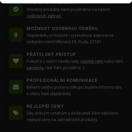
OVĚŘENÉ PRODUKTY
Všechny produkty sami používáme na našich
realizacích zahrad.
MOŽNOST OSOBNÍHO ODBĚRU
Objednávku si můžete i vyzvednout zdarma na
výdejním místě Mlýnská 59, Ruda, 27101
PŘÁTELSKÝ PŘÍSTUP
Pokud si s něčím nevíte rady,
napište nám
nebo nám
zavolejte
, rádi Vám poradíme :)
PROFESIONÁLNÍ KOMUNIKACE
Během celého procesu nákupu budete informováni
o stavu Vaší objednávky.
NEJLEPŠÍ CENY
Díky dobrým vztahům s dodavateli Vám nabízíme
nejlepší ceny na zahradnické produkty.