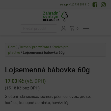
e-shop: +420 739 359 410
Domů
/
Krmení pro zvířata
/
Krmivo pro
ptactvo
/ Lojsemenná bábovka 60g
Lojsemenná bábovka 60g
17.00
Kč
(vč. DPH)
(
15.18
Kč
bez DPH)
Složení: slunečnice, ječmen, pšenice, oves, proso,
hořčice, konopné semínko, hovězí lůj.