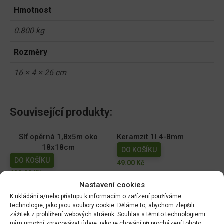
Hmotnost
0.800 kg
Rozměry
16 × 4 × 26 cm
Související produkty:
Síť opěrná 1,8x5m oko
Keramzit 1l 4-8mm
18x18cm
DO KOŠÍKU
DO KOŠÍKU
49.00
Kč
129.00
Kč
Nastavení cookies
Forestina Hoštický
Floria PREMIUM Substrát
K ukládání a/nebo přístupu k informacím o zařízení používáme
substrát pro muškáty 20l
do samozavlažovacích
technologie, jako jsou soubory cookie. Děláme to, abychom zlepšili
truhlíků 18l - BLACK
zážitek z prohlížení webových stráenk. Souhlas s těmito technologiemi
DO KOŠÍKU
nám umožní zpracovávat údaje, jako je chování při procházení tohoto