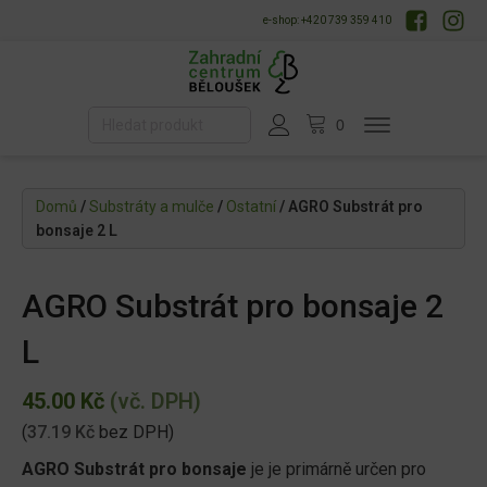
e-shop: +420 739 359 410
Domů
/
Substráty a mulče
/
Ostatní
/ AGRO Substrát pro
bonsaje 2 L
AGRO Substrát pro bonsaje 2
L
45.00
Kč
(vč. DPH)
(
37.19
Kč
bez DPH)
AGRO Substrát pro bonsaje
je je primárně určen pro