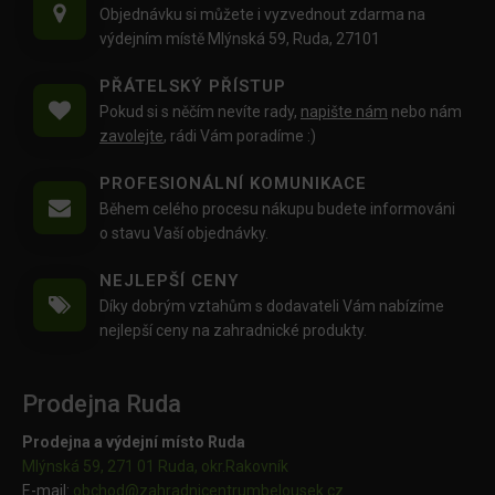
Objednávku si můžete i vyzvednout zdarma na
výdejním místě Mlýnská 59, Ruda, 27101
PŘÁTELSKÝ PŘÍSTUP
Pokud si s něčím nevíte rady,
napište nám
nebo nám
zavolejte
, rádi Vám poradíme :)
PROFESIONÁLNÍ KOMUNIKACE
Během celého procesu nákupu budete informováni
o stavu Vaší objednávky.
NEJLEPŠÍ CENY
Díky dobrým vztahům s dodavateli Vám nabízíme
nejlepší ceny na zahradnické produkty.
Prodejna Ruda
Prodejna a výdejní místo Ruda
Mlýnská 59, 271 01 Ruda, okr.Rakovník
E-mail:
obchod@
zahradnicentrumbelousek.cz