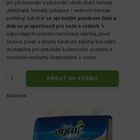
pro přesazování a pěstování všech druhů bonsají.
Jehličnaté, listnaté, pokojové i venkovní bonsaje
potřebují substrát
se správným poměrem živin a
dobrou propustností pro vodu a vzduch
. V
odpovídajícím poměru namíchaná rašelina, jílové
částice, písek a drcený keramzit zajišťují bonsajím
dostatečné provzdušnění kořenového systému a
současně nezbytné hospodaření s vodou.
AGRO
PŘIDAT DO KOŠÍKU
Substrát
pro
bonsaje
Skladem
2
L
množství