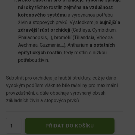
nároky
těchto rostlin zejména
na vzdušnost
kořenového systému
a vyrovnanou potřebu
živin a stopových prvků. Výsledkem je
bujnější a
zdravější růst orchidejí
(Cattleya, Cymbidium,
Phalaenopsis,...), bromélií (Tillandsia, Vriesea,
Aechmea, Guzmania,...), Anthurium
a ostatních
epifytických rostlin
, tedy rostlin s nízkou
potřebou živin.
Substrát pro orchideje je hrubší struktury, což je dáno
vysokým podílem vláknité bílé rašeliny pro maximální
provzdušnění, a dále obsahuje vyrovnaný obsah
základních živin a stopových prvků.
AGRO
PŘIDAT DO KOŠÍKU
Substrát
pro