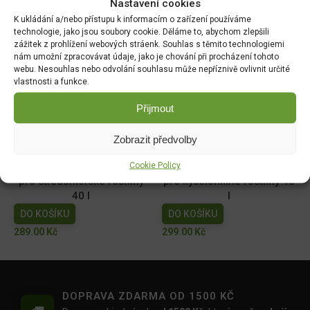
Nastavení cookies
18x18cm
DO KOŠÍKU
K ukládání a/nebo přístupu k informacím o zařízení používáme
DO KOŠÍKU
49.00
Kč
technologie, jako jsou soubory cookie. Děláme to, abychom zlepšili
zážitek z prohlížení webových stráenk. Souhlas s těmito technologiemi
129.00
Kč
nám umožní zpracovávat údaje, jako je chování při procházení tohoto
webu. Nesouhlas nebo odvolání souhlasu může nepříznivě ovlivnit určité
Forestina Hoštický
Floria PREMIUM Substrát
vlastnosti a funkce.
substrát pro muškáty 20l
do samozavlažovacích
truhlíků 18l - BLACK
DO KOŠÍKU
Přijmout
DO KOŠÍKU
109.00
Kč
Zobrazit předvolby
149.00
Kč
Cookie Policy
FLORIA PREMIUM Substrát
FLORIA PREMIUM Substrát
pro středomořské rostliny
pro kyselomilné rostliny 40
40 l
l
DO KOŠÍKU
DO KOŠÍKU
289.00
Kč
299.00
Kč
DOPRAVA ZDARMA OD 1500 KČ