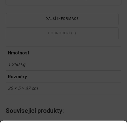
DALŠÍ INFORMACE
HODNOCENÍ (0)
Hmotnost
1.250 kg
Rozměry
22 × 5 × 37 cm
Související produkty:
Síť opěrná 1,8x5m oko
Keramzit 1l 4-8mm