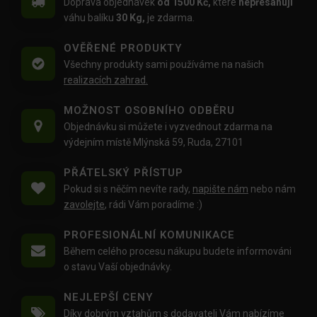
Doprava objednávek
od 1500 Kč,
které
nepřesahují
váhu balíku
30 Kg,
je zdarma.
OVĚŘENÉ PRODUKTY
Všechny produkty sami používáme na našich
realizacích zahrad.
MOŽNOST OSOBNÍHO ODBĚRU
Objednávku si můžete i vyzvednout zdarma na
výdejním místě Mlýnská 59, Ruda, 27101
PŘÁTELSKÝ PŘÍSTUP
Pokud si s něčím nevíte rady,
napište nám
nebo nám
zavolejte
, rádi Vám poradíme :)
PROFESIONÁLNÍ KOMUNIKACE
Během celého procesu nákupu budete informováni
o stavu Vaší objednávky.
NEJLEPŠÍ CENY
Díky dobrým vztahům s dodavateli Vám nabízíme