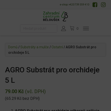
e-shop: +420 739 359 410
Domů
/
Substráty a mulče
/
Ostatní
/ AGRO Substrát pro
orchideje 5 L
AGRO Substrát pro orchideje
5 L
79.00
Kč
(vč. DPH)
(
65.29
Kč
bez DPH)
AGRO Substrát pro orchideje výborně splňuje