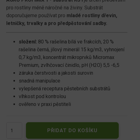
pro rostliny méně náročné na živiny. Substrát
doporučujeme používat pro
mladé rostliny dřevin,
letničky, trvalky a pro předpěstování sadby.
složení:
80 % rašelina bílá ve frakcích, 20 %
rašelina černá, jílový minerál 15 kg/m3, vyhnojení
0,7 kg/m3, koncentrát mikroprvků Micromax
Premium, zvlhčovací činidlo, pH (H2O) 5,5 -6,5
záruka čerstvosti a jakosti surovin
snadná manipulace
vylepšená receptura pěstebních substrátů
vlhkost pod kontrolou
ověřeno v praxi pěstiteli
AGRO
PŘIDAT DO KOŠÍKU
PROFIMIX
1