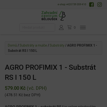
e-shop: +420 739 359 410
Domů
/
Substráty a mulče
/
Substráty
/ AGRO PROFIMIX 1 -
Substrát RS I 150 L
AGRO PROFIMIX 1 - Substrát
RS I 150 L
579.00
Kč
(vč. DPH)
(
478.51
Kč
bez DPH)
AGRO PROFIMIX 1 - substrát RS I
je určen především