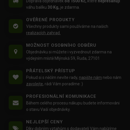
Doprava objednávek
od 1500 Kč,
které
nepřesahují
váhu balíku
30 Kg,
je zdarma.
OVĚŘENÉ PRODUKTY
Všechny produkty sami používáme na našich
realizacích zahrad.
MOŽNOST OSOBNÍHO ODBĚRU
Objednávku si můžete i vyzvednout zdarma na
výdejním místě Mlýnská 59, Ruda, 27101
PŘÁTELSKÝ PŘÍSTUP
Pokud si s něčím nevíte rady,
napište nám
nebo nám
zavolejte
, rádi Vám poradíme :)
PROFESIONÁLNÍ KOMUNIKACE
Během celého procesu nákupu budete informováni
o stavu Vaší objednávky.
NEJLEPŠÍ CENY
Díky dobrým vztahům s dodavateli Vám nabízíme