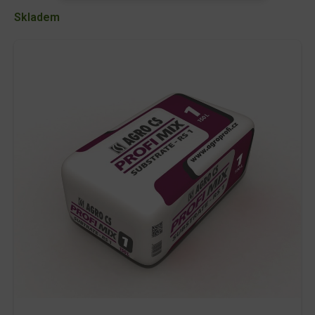
-
Skladem
Substrát
RS
I
150
L
množství