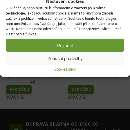
Nastavení cookies
18x18cm
DO KOŠÍKU
K ukládání a/nebo přístupu k informacím o zařízení používáme
DO KOŠÍKU
49.00
Kč
technologie, jako jsou soubory cookie. Děláme to, abychom zlepšili
zážitek z prohlížení webových stráenk. Souhlas s těmito technologiemi
129.00
Kč
nám umožní zpracovávat údaje, jako je chování při procházení tohoto
webu. Nesouhlas nebo odvolání souhlasu může nepříznivě ovlivnit určité
Forestina Hoštický
Floria PREMIUM Substrát
vlastnosti a funkce.
substrát pro muškáty 20l
do samozavlažovacích
truhlíků 18l - BLACK
DO KOŠÍKU
Přijmout
DO KOŠÍKU
109.00
Kč
Zobrazit předvolby
149.00
Kč
Cookie Policy
FLORIA PREMIUM Substrát
FLORIA PREMIUM Substrát
pro středomořské rostliny
pro kyselomilné rostliny 40
40 l
l
DO KOŠÍKU
DO KOŠÍKU
289.00
Kč
299.00
Kč
DOPRAVA ZDARMA OD 1500 KČ