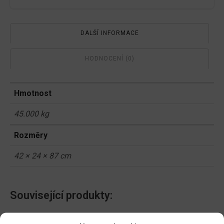
DALŠÍ INFORMACE
HODNOCENÍ (0)
Hmotnost
45.000 kg
Rozměry
42 × 24 × 87 cm
Související produkty:
Síť opěrná 1,8x5m oko
Keramzit 1l 4-8mm