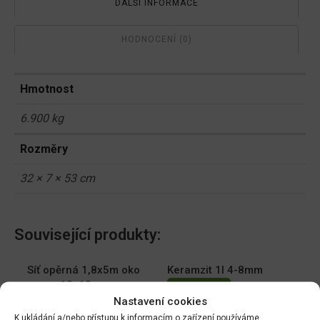
DALŠÍ INFORMACE
HODNOCENÍ (0)
Hmotnost
6.900 kg
Rozměry
32 × 7 × 53 cm
Související produkty:
Síť opěrná 1,8x5m oko
Keramzit 1l 4-8mm
18x18cm
DO KOŠÍKU
Nastavení cookies
DO KOŠÍKU
49.00
Kč
K ukládání a/nebo přístupu k informacím o zařízení používáme