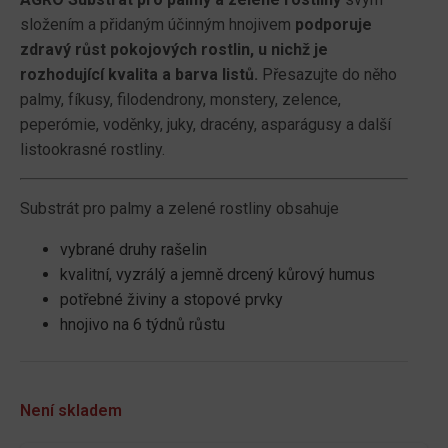
složením a přidaným účinným hnojivem
podporuje
zdravý růst pokojových rostlin, u nichž je
rozhodující kvalita a barva listů.
Přesazujte do něho
palmy, fíkusy, filodendrony, monstery, zelence,
peperómie, voděnky, juky, dracény, asparágusy a další
listookrasné rostliny.
Substrát pro palmy a zelené rostliny obsahuje
vybrané druhy rašelin
kvalitní, vyzrálý a jemně drcený kůrový humus
potřebné živiny a stopové prvky
hnojivo na 6 týdnů růstu
Není skladem