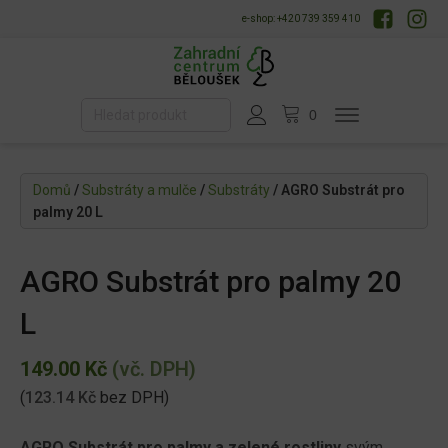
e-shop: +420 739 359 410
Domů
/
Substráty a mulče
/
Substráty
/ AGRO Substrát pro
palmy 20 L
AGRO Substrát pro palmy 20
L
149.00
Kč
(vč. DPH)
(
123.14
Kč
bez DPH)
AGRO Substrát pro palmy a zelené rostliny
svým