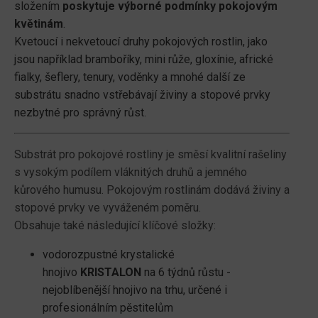
složením
poskytuje výborné podmínky pokojovým
květinám
.
Kvetoucí i nekvetoucí druhy pokojových rostlin, jako
jsou například bramboříky, mini růže, gloxínie, africké
fialky, šeflery, tenury, voděnky a mnohé další ze
substrátu snadno vstřebávají živiny a stopové prvky
nezbytné pro správný růst.
Substrát pro pokojové rostliny je směsí kvalitní rašeliny
s vysokým podílem vláknitých druhů a jemného
kůrového humusu. Pokojovým rostlinám dodává živiny a
stopové prvky ve vyváženém poměru.
Obsahuje také následující klíčové složky:
vodorozpustné krystalické
hnojivo
KRISTALON
na 6 týdnů růstu -
nejoblíbenější hnojivo na trhu, určené i
profesionálním pěstitelům