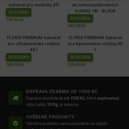
substrát pro muškáty 20l
do samozavlažovacích
truhlíků 18l - BLACK
DO KOŠÍKU
DO KOŠÍKU
109.00
Kč
149.00
Kč
FLORIA PREMIUM Substrát
FLORIA PREMIUM Substrát
pro středomořské rostliny
pro kyselomilné rostliny 40
40 l
l
DO KOŠÍKU
DO KOŠÍKU
289.00
Kč
299.00
Kč
DOPRAVA ZDARMA OD 1500 KČ
Doprava objednávek
od 1500 Kč,
které
nepřesahují
váhu balíku
30 Kg,
je zdarma.
OVĚŘENÉ PRODUKTY
Všechny produkty sami používáme na našich