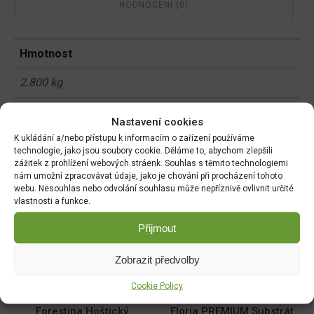
HODNOCENÍ (0)
Hmotnost
2.800 kg
Rozměry
Nastavení cookies
K ukládání a/nebo přístupu k informacím o zařízení používáme
28 × 5 × 45 cm
technologie, jako jsou soubory cookie. Děláme to, abychom zlepšili
zážitek z prohlížení webových stráenk. Souhlas s těmito technologiemi
nám umožní zpracovávat údaje, jako je chování při procházení tohoto
webu. Nesouhlas nebo odvolání souhlasu může nepříznivě ovlivnit určité
Související produkty:
vlastnosti a funkce.
Přijmout
Síť opěrná 1,8x5m oko
Keramzit 1l 4-8mm
18x18cm
DO KOŠÍKU
Zobrazit předvolby
DO KOŠÍKU
49.00
Kč
129.00
Kč
Cookie Policy
Forestina Hoštický
Floria PREMIUM Substrát