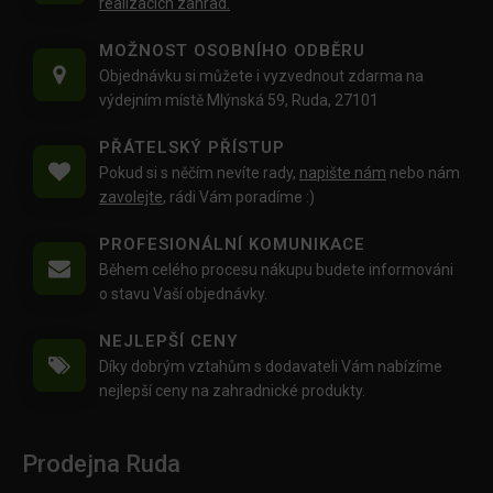
realizacích zahrad.
MOŽNOST OSOBNÍHO ODBĚRU
Objednávku si můžete i vyzvednout zdarma na
výdejním místě Mlýnská 59, Ruda, 27101
PŘÁTELSKÝ PŘÍSTUP
Pokud si s něčím nevíte rady,
napište nám
nebo nám
zavolejte
, rádi Vám poradíme :)
PROFESIONÁLNÍ KOMUNIKACE
Během celého procesu nákupu budete informováni
o stavu Vaší objednávky.
NEJLEPŠÍ CENY
Díky dobrým vztahům s dodavateli Vám nabízíme
nejlepší ceny na zahradnické produkty.
Prodejna Ruda