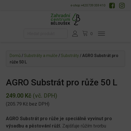
e-shop: +420 739 359 410
Domů
/
Substráty a mulče
/
Substráty
/ AGRO Substrát pro
růže 50 L
AGRO Substrát pro růže 50 L
249.00
Kč
(vč. DPH)
(
205.79
Kč
bez DPH)
AGRO Substrát pro růže je speciálně vyvinut pro
výsadbu a pěstování růží.
Zajišťuje růžím tvorbu