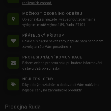
realizacích zahrad.
MOŽNOST OSOBNÍHO ODBĚRU
Objednávku si můžete i vyzvednout zdarma na
výdejním místě Mlýnská 59, Ruda, 27101
PŘÁTELSKÝ PŘÍSTUP
Pokud si s něčím nevíte rady,
napište nám
nebo nám
zavolejte
, rádi Vám poradíme :)
PROFESIONÁLNÍ KOMUNIKACE
Během celého procesu nákupu budete informováni
o stavu Vaší objednávky.
NEJLEPŠÍ CENY
Díky dobrým vztahům s dodavateli Vám nabízíme
nejlepší ceny na zahradnické produkty.
Prodejna Ruda