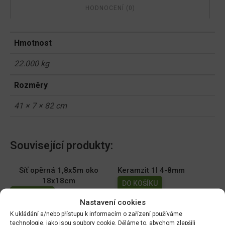
HODNOCENÍ (0)
Hmotnost
22.000 kg
Rozměry
41 × 7 × 82 cm
Související produkty:
Síť opěrná 1,8x5m oko
Keramzit 1l 4-8mm
18x18cm
DO KOŠÍKU
DO KOŠÍKU
49.00
Kč
Nastavení cookies
129.00
Kč
K ukládání a/nebo přístupu k informacím o zařízení používáme
technologie, jako jsou soubory cookie. Děláme to, abychom zlepšili