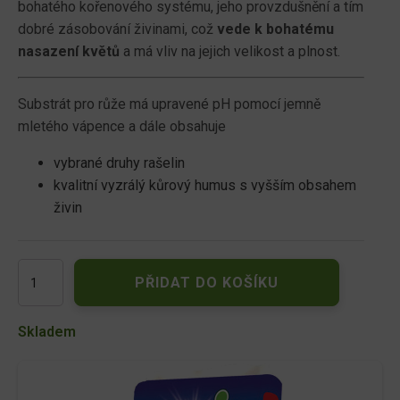
bohatého kořenového systému, jeho provzdušnění a tím
dobré zásobování živinami, což
vede k bohatému
nasazení květů
a má vliv na jejich velikost a plnost.
Substrát pro růže má upravené pH pomocí jemně
mletého vápence a dále obsahuje
vybrané druhy rašelin
kvalitní vyzrálý kůrový humus s vyšším obsahem
živin
AGRO
PŘIDAT DO KOŠÍKU
Substrát
pro
růže
Skladem
50
L
množství