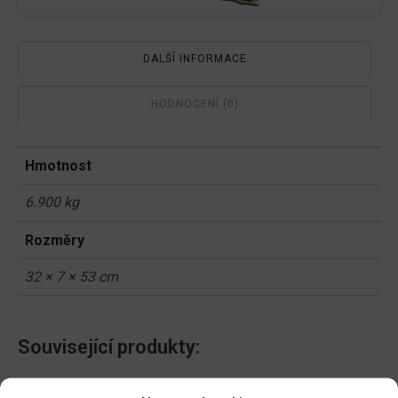
DALŠÍ INFORMACE
HODNOCENÍ (0)
Hmotnost
6.900 kg
Rozměry
32 × 7 × 53 cm
Související produkty:
Síť opěrná 1,8x5m oko
Keramzit 1l 4-8mm