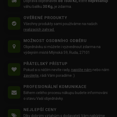
Doprava objednávek
od 1500 Kč,
které
nepřesahují
váhu balíku
30 Kg,
je zdarma.
OVĚŘENÉ PRODUKTY
Všechny produkty sami používáme na našich
realizacích zahrad.
MOŽNOST OSOBNÍHO ODBĚRU
Objednávku si můžete i vyzvednout zdarma na
výdejním místě Mlýnská 59, Ruda, 27101
PŘÁTELSKÝ PŘÍSTUP
Pokud si s něčím nevíte rady,
napište nám
nebo nám
zavolejte
, rádi Vám poradíme :)
PROFESIONÁLNÍ KOMUNIKACE
Během celého procesu nákupu budete informováni
o stavu Vaší objednávky.
NEJLEPŠÍ CENY
Díky dobrým vztahům s dodavateli Vám nabízíme