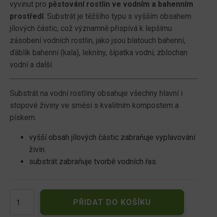
vyvinut pro
pěstování rostlin ve vodním a bahenním
prostředí
. Substrát je těžšího typu s vyšším obsahem
jílových částic, což významně přispívá k lepšímu
zásobení vodních rostlin, jako jsou blatouch bahenní,
ďáblík bahenní (kala), lekníny, šípatka vodní, zblochan
vodní a další.
Substrát na vodní rostliny obsahuje všechny hlavní i
stopové živiny ve směsi s kvalitním kompostem a
pískem.
vyšší obsah jílových částic zabraňuje vyplavování
živin.
substrát zabraňuje tvorbě vodních řas.
AGRO
PŘIDAT DO KOŠÍKU
Substrát
pro