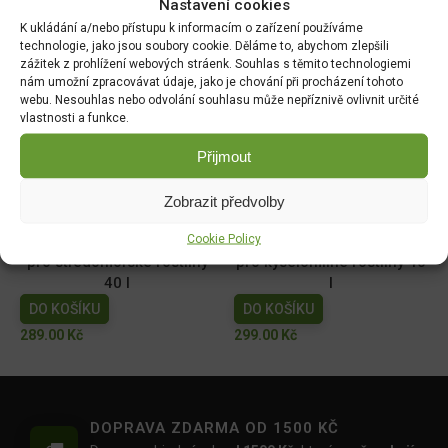
Nastavení cookies
18x18cm
DO KOŠÍKU
K ukládání a/nebo přístupu k informacím o zařízení používáme
DO KOŠÍKU
49.00
Kč
technologie, jako jsou soubory cookie. Děláme to, abychom zlepšili
zážitek z prohlížení webových stráenk. Souhlas s těmito technologiemi
129.00
Kč
nám umožní zpracovávat údaje, jako je chování při procházení tohoto
webu. Nesouhlas nebo odvolání souhlasu může nepříznivě ovlivnit určité
Forestina Hoštický
Floria PREMIUM Substrát
vlastnosti a funkce.
substrát pro muškáty 20l
do samozavlažovacích
truhlíků 18l - BLACK
DO KOŠÍKU
Přijmout
DO KOŠÍKU
109.00
Kč
Zobrazit předvolby
149.00
Kč
Cookie Policy
FLORIA PREMIUM Substrát
FLORIA PREMIUM Substrát
pro středomořské rostliny
pro kyselomilné rostliny 40
40 l
l
DO KOŠÍKU
DO KOŠÍKU
289.00
Kč
299.00
Kč
DOPRAVA ZDARMA OD 1500 KČ