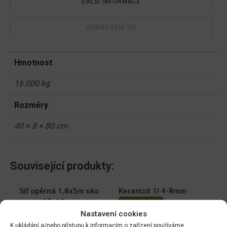
DALŠÍ INFORMACE
HODNOCENÍ (0)
Hmotnost
16.000 kg
Rozměry
40 × 8 × 80 cm
Související produkty:
Síť opěrná 1,8x5m oko
Keramzit 1l 4-8mm
18x18cm
DO KOŠÍKU
Nastavení cookies
DO KOŠÍKU
49.00
Kč
K ukládání a/nebo přístupu k informacím o zařízení používáme