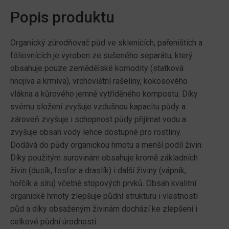
Popis produktu
Organický zúrodňovač půd ve sklenících, pařeništích a
fóliovnících je vyroben ze sušeného separátu, který
obsahuje pouze zemědělské komodity (statková
hnojiva a krmiva), vrchovištní rašeliny, kokosového
vlákna a kůrového jemně vytříděného kompostu. Díky
svému složení zvyšuje vzdušnou kapacitu půdy a
zároveň zvyšuje i schopnost půdy přijímat vodu a
zvyšuje obsah vody lehce dostupné pro rostliny.
Dodává do půdy organickou hmotu a menší podíl živin.
Díky použitým surovinám obsahuje kromě základních
živin (dusík, fosfor a draslík) i další živiny (vápník,
hořčík a síru) včetně stopových prvků. Obsah kvalitní
organické hmoty zlepšuje půdní strukturu i vlastnosti
půd a díky obsaženým živinám dochází ke zlepšení i
celkové půdní úrodnosti.