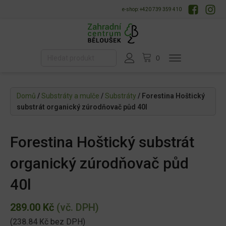
e-shop: +420 739 359 410
Domů
/
Substráty a mulče
/
Substráty
/ Forestina Hoštický
substrát organický zúrodňovač půd 40l
Forestina Hoštický substrát
organický zúrodňovač půd
40l
289.00
Kč
(vč. DPH)
(
238.84
Kč
bez DPH)