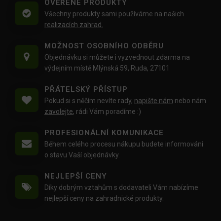
OVĚŘENÉ PRODUKTY
Všechny produkty sami používáme na našich
realizacích zahrad.
MOŽNOST OSOBNÍHO ODBĚRU
Objednávku si můžete i vyzvednout zdarma na
výdejním místě Mlýnská 59, Ruda, 27101
PŘÁTELSKÝ PŘÍSTUP
Pokud si s něčím nevíte rady,
napište nám
nebo nám
zavolejte
, rádi Vám poradíme :)
PROFESIONÁLNÍ KOMUNIKACE
Během celého procesu nákupu budete informováni
o stavu Vaší objednávky.
NEJLEPŠÍ CENY
Díky dobrým vztahům s dodavateli Vám nabízíme
nejlepší ceny na zahradnické produkty.