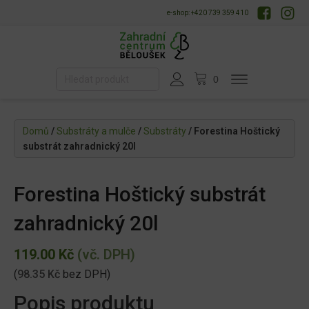
e-shop: +420 739 359 410
Domů
/
Substráty a mulče
/
Substráty
/ Forestina Hoštický
substrát zahradnický 20l
Forestina Hoštický substrát
zahradnický 20l
119.00
Kč
(vč. DPH)
(
98.35
Kč
bez DPH)
Popis produktu