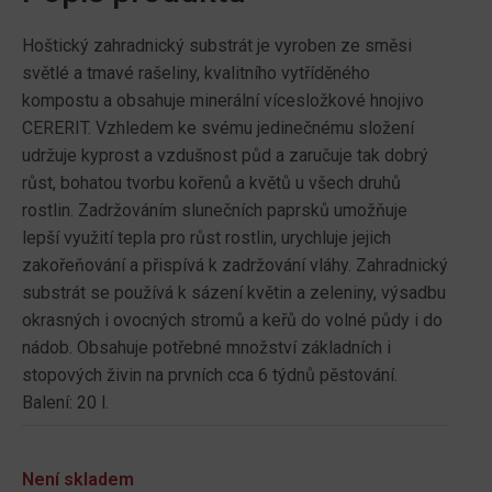
Hoštický zahradnický substrát je vyroben ze směsi
světlé a tmavé rašeliny, kvalitního vytříděného
kompostu a obsahuje minerální vícesložkové hnojivo
CERERIT. Vzhledem ke svému jedinečnému složení
udržuje kyprost a vzdušnost půd a zaručuje tak dobrý
růst, bohatou tvorbu kořenů a květů u všech druhů
rostlin. Zadržováním slunečních paprsků umožňuje
lepší využití tepla pro růst rostlin, urychluje jejich
zakořeňování a přispívá k zadržování vláhy. Zahradnický
substrát se používá k sázení květin a zeleniny, výsadbu
okrasných i ovocných stromů a keřů do volné půdy i do
nádob. Obsahuje potřebné množství základních i
stopových živin na prvních cca 6 týdnů pěstování.
Balení: 20 l.
Není skladem