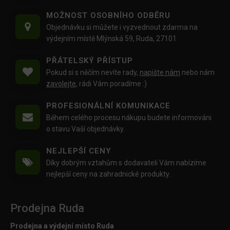
MOŽNOST OSOBNÍHO ODBĚRU
Objednávku si můžete i vyzvednout zdarma na
výdejním místě Mlýnská 59, Ruda, 27101
PŘÁTELSKÝ PŘÍSTUP
Pokud si s něčím nevíte rady,
napište nám
nebo nám
zavolejte
, rádi Vám poradíme :)
PROFESIONÁLNÍ KOMUNIKACE
Během celého procesu nákupu budete informováni
o stavu Vaší objednávky.
NEJLEPŠÍ CENY
Díky dobrým vztahům s dodavateli Vám nabízíme
nejlepší ceny na zahradnické produkty.
Prodejna Ruda
Prodejna a výdejní místo Ruda