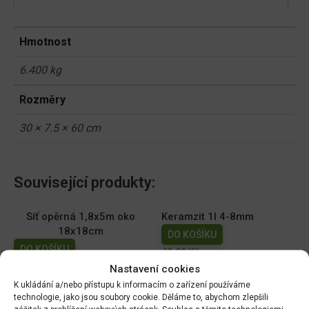
Hmotnost
6.400 kg
Rozměry
30 × 7.5 × 60 cm
Související produkty:
Síť opěrná 1,8x5m oko
Keramzit 1l 4-8mm
18x18cm
DO KOŠÍKU
DO KOŠÍKU
49.00
Kč
129.00
Kč
Nastavení cookies
K ukládání a/nebo přístupu k informacím o zařízení používáme
Forestina Hoštický
Floria PREMIUM Substrát
technologie, jako jsou soubory cookie. Děláme to, abychom zlepšili