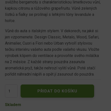
svěžího bergamotu s charakteristickou limetkovou vůní,
kapkou citronu a růžového grapefruitu. Vůně zelených
lístků a fialky se prolínají s lehkými tóny levandule a
hořce.
Vůně do auta s italským stylem. V dekorech, na jaké si
jen vzpomenete. Design Classic, Metalo, Wood, Safari,
Animalier, Cuori a Fiori nebo Urban vytvoří stylovou
tečku interiéru vašeho auta podle vašeho vkusu. Vložte
výrobek klipem do ventilace a provoňte svého miláčka
na 2 měsíce. Z každé strany pouzdra zasunuta
aromatická pryž, takže nehrozí vylití vůně. Poté stačí
pořídit náhradní náplň a opět jí zasunout do pouzdra.
Millefiori
PŘIDAT DO KOŠÍKU
Milano
Icon
Mediterranean
Skladem
Bergamot