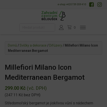
e-shop: +420 739 359 410
Domů
/
Svíčky a dekorace
/
Difúzery
/ Millefiori Milano Icon
Mediterranean Bergamot
Millefiori Milano Icon
Mediterranean Bergamot
299.00
Kč
(vč. DPH)
(
247.11
Kč
bez DPH)
Středomořský bergamot je jiskřivou vůní s nádechem