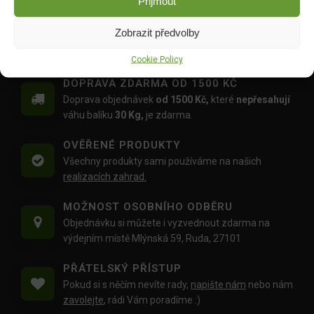
DO KOŠÍKU
Přijmout
299.00
Kč
1,199.00
Kč
Zobrazit předvolby
Cookie Policy
DOPRAVA ZDARMA OD 1500 KČ
Doprava objednávek
od 1500 Kč,
které
nepřesahují
váhu balíku
30 Kg,
je zdarma.
OVĚŘENÉ PRODUKTY
Všechny produkty sami používáme na našich
realizacích zahrad.
MOŽNOST OSOBNÍHO ODBĚRU
Objednávku si můžete i vyzvednout zdarma na
výdejním místě Mlýnská 59, Ruda, 27101
PŘÁTELSKÝ PŘÍSTUP
Pokud si s něčím nevíte rady,
napište nám
nebo nám
zavolejte
, rádi Vám poradíme :)