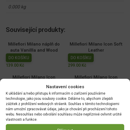
0.000 kg
Související produkty:
Millefiori Milano náplň do
Millefiori Milano Icon Soft
auta Vanillla and Wood
Leather
DO KOŠÍKU
DO KOŠÍKU
139.00
Kč
299.00
Kč
Millefiori Milano Icon
Millefiori Milano Icon
Sandalo Bergamot
Mineral Gold
Nastavení cookies
DO KOŠÍKU
DO KOŠÍKU
K ukládání a/nebo přístupu k informacím o zařízení používáme
299.00
Kč
299.00
Kč
technologie, jako jsou soubory cookie. Děláme to, abychom zlepšili
zážitek z prohlížení webových stráenk. Souhlas s těmito technologiemi
nám umožní zpracovávat údaje, jako je chování při procházení tohoto
Millefiori Milano Icon Legni
YANKEE CANDLE VONNÝ
webu. Nesouhlas nebo odvolání souhlasu může nepříznivě ovlivnit určité
& Spezie
DIFUZÉR BRONZOVÝ PRO
vlastnosti a funkce.
KLIDNÝ SPÁNEK
DO KOŠÍKU