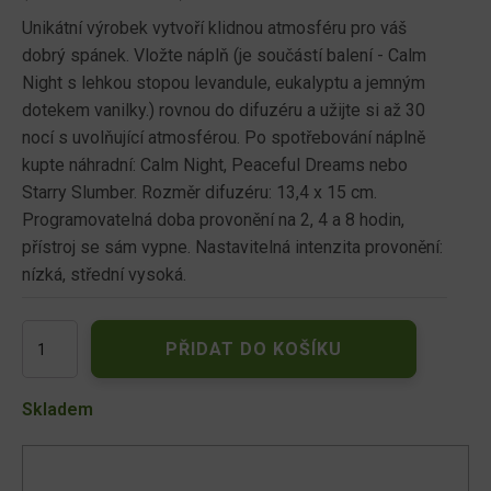
Unikátní výrobek vytvoří klidnou atmosféru pro váš
dobrý spánek. Vložte náplň (je součástí balení - Calm
Night s lehkou stopou levandule, eukalyptu a jemným
dotekem vanilky.) rovnou do difuzéru a užijte si až 30
nocí s uvolňující atmosférou. Po spotřebování náplně
kupte náhradní: Calm Night, Peaceful Dreams nebo
Starry Slumber. Rozměr difuzéru: 13,4 x 15 cm.
Programovatelná doba provonění na 2, 4 a 8 hodin,
přístroj se sám vypne. Nastavitelná intenzita provonění:
nízká, střední vysoká.
YANKEE
PŘIDAT DO KOŠÍKU
CANDLE
VONNÝ
DIFUZÉR
Skladem
BRONZOVÝ
PRO
KLIDNÝ
SPÁNEK