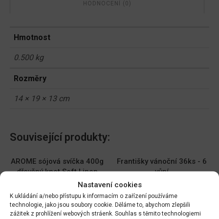
HODNOCENÍ (0)
Hmotnost
0.500 kg
Rozměry
14 × 19 × 13 cm
Související produkty:
AROME sójová svíčka 400g
Františky vánoční 36ks - 6
dřevěný knot Soft Linen
vůní
Nastavení cookies
DO KOŠÍKU
DO KOŠÍKU
K ukládání a/nebo přístupu k informacím o zařízení používáme
299.00
Kč
45.00
Kč
technologie, jako jsou soubory cookie. Děláme to, abychom zlepšili
zážitek z prohlížení webových stráenk. Souhlas s těmito technologiemi
Háčky na ván. stromeček
SvíčkaAdventd5x10cm/4ks