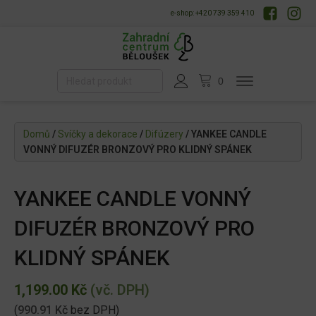
e-shop: +420 739 359 410
Domů
/
Svíčky a dekorace
/
Difúzery
/ YANKEE CANDLE
VONNÝ DIFUZÉR BRONZOVÝ PRO KLIDNÝ SPÁNEK
YANKEE CANDLE VONNÝ
DIFUZÉR BRONZOVÝ PRO
KLIDNÝ SPÁNEK
1,199.00
Kč
(vč. DPH)
(
990.91
Kč
bez DPH)