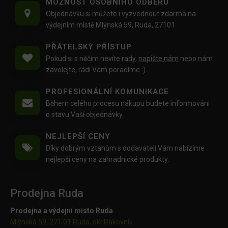
MOŽNOST OSOBNÍHO ODBĚRU
Objednávku si můžete i vyzvednout zdarma na
výdejním místě Mlýnská 59, Ruda, 27101
PŘÁTELSKÝ PŘÍSTUP
Pokud si s něčím nevíte rady,
napište nám
nebo nám
zavolejte
, rádi Vám poradíme :)
PROFESIONÁLNÍ KOMUNIKACE
Během celého procesu nákupu budete informováni
o stavu Vaší objednávky.
NEJLEPŠÍ CENY
Díky dobrým vztahům s dodavateli Vám nabízíme
nejlepší ceny na zahradnické produkty.
Prodejna Ruda
Prodejna a výdejní místo Ruda
Mlýnská 59, 271 01 Ruda, okr.Rakovník