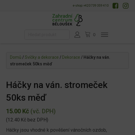
e-shop: +420 739 359 410
Domů
/
Svíčky a dekorace
/
Dekorace
/ Háčky na ván.
stromeček 50ks měď
Háčky na ván. stromeček
50ks měď
15.00
Kč
(vč. DPH)
(
12.40
Kč
bez DPH)
Háčky jsou vhodné k pověšení vánočních ozdob,