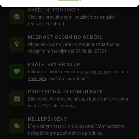
OVĚŘENÉ PRODUKTY
Všechny produkty sami používáme na našich
realizacích zahrad.
MOŽNOST OSOBNÍHO ODBĚRU
Objednávku si můžete i vyzvednout zdarma na
výdejním místě Mlýnská 59, Ruda, 27101
PŘÁTELSKÝ PŘÍSTUP
Pokud si s něčím nevíte rady,
napište nám
nebo nám
zavolejte
, rádi Vám poradíme :)
PROFESIONÁLNÍ KOMUNIKACE
Během celého procesu nákupu budete informováni
o stavu Vaší objednávky.
NEJLEPŠÍ CENY
Díky dobrým vztahům s dodavateli Vám nabízíme
nejlepší ceny na zahradnické produkty.