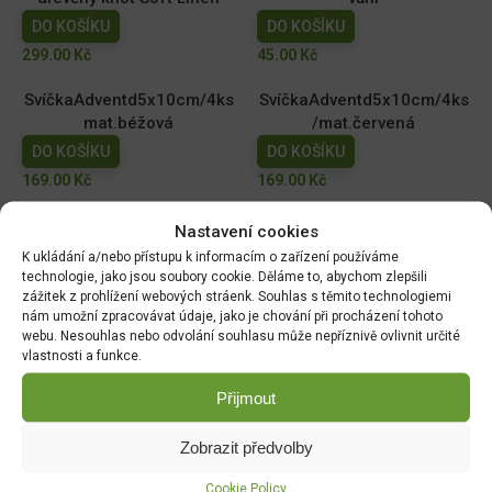
DO KOŠÍKU
DO KOŠÍKU
299.00
Kč
45.00
Kč
SvíčkaAdventd5x10cm/4ks
SvíčkaAdventd5x10cm/4ks
mat.béžová
/mat.červená
DO KOŠÍKU
DO KOŠÍKU
169.00
Kč
169.00
Kč
Svíčka
Svíčka
Nastavení cookies
Grooved/rýhovaná/Válec
Grooved/rýhovaná/válec
K ukládání a/nebo přístupu k informacím o zařízení používáme
d7x16cm/bílá
d7x16cm/béžová
technologie, jako jsou soubory cookie. Děláme to, abychom zlepšili
zážitek z prohlížení webových stráenk. Souhlas s těmito technologiemi
DO KOŠÍKU
DO KOŠÍKU
nám umožní zpracovávat údaje, jako je chování při procházení tohoto
189.00
Kč
189.00
Kč
webu. Nesouhlas nebo odvolání souhlasu může nepříznivě ovlivnit určité
vlastnosti a funkce.
Přijmout
DOPRAVA ZDARMA OD 1500 KČ
Zobrazit předvolby
Doprava objednávek
od 1500 Kč,
které
nepřesahují
váhu balíku
30 Kg,
je zdarma.
Cookie Policy