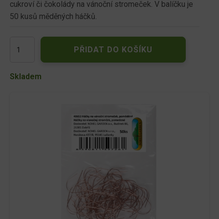
cukroví či čokolády na vánoční stromeček. V balíčku je
50 kusů měděných háčků.
Háčky
PŘIDAT DO KOŠÍKU
na
ván.
stromeček
Skladem
50ks
měď
množství