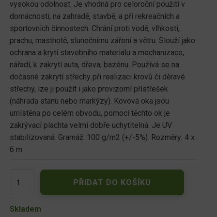
vysokou odolnost. Je vhodná pro celoroční použití v
domácnosti, na zahradě, stavbě, a při rekreačních a
sportovních činnostech. Chrání proti vodě, vlhkosti,
prachu, mastnotě, slunečnímu záření a větru. Slouží jako
ochrana a krytí stavebního materiálu a mechanizace,
nářadí, k zakrytí auta, dřeva, bazénu. Používá se na
dočasné zakrytí střechy při realizaci krovů či děravé
střechy, lze ji použít i jako provizorní přístřešek
(náhrada stanu nebo markýzy). Kovová oka jsou
umístěna po celém obvodu, pomocí těchto ok je
zakrývací plachta velmi dobře uchytitelná. Je UV
stabilizovaná. Gramáž: 100 g/m2 (+/-5%). Rozměry: 4 x
6 m.
Plachta
PŘIDAT DO KOŠÍKU
kašírovaná
šedá
4x6m
Skladem
100g