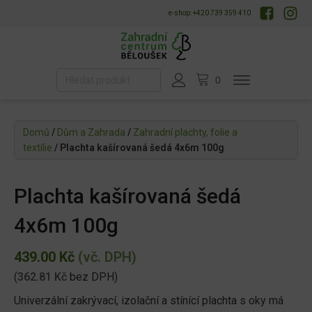
e-shop: +420 739 359 410
Domů
/
Dům a Zahrada
/
Zahradní plachty, folie a
textílie
/ Plachta kašírovaná šedá 4x6m 100g
Plachta kašírovaná šedá
4x6m 100g
439.00
Kč
(vč. DPH)
(
362.81
Kč
bez DPH)
Univerzální zakrývací, izolační a stínící plachta s oky má