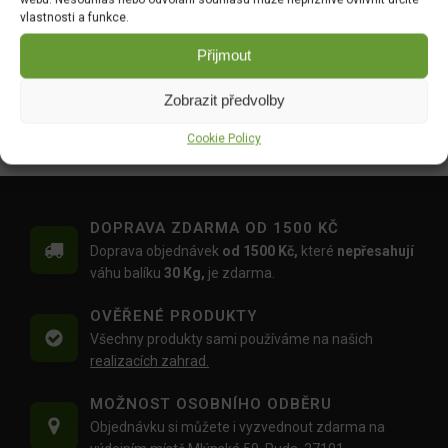
vlastnosti a funkce.
449.00
Kč
Přijmout
Plachta kašírovaná zelená
Plachta kašírovaná s oky
2x3m 55g
zelená 55g 3x5m
Zobrazit předvolby
DO KOŠÍKU
DO KOŠÍKU
79.00
Kč
189.00
Kč
Cookie Policy
DOPRAVA ZDARMA OD 1500 KČ
Doprava objednávek
od 1500 Kč,
které
nepřesahují
váhu balíku
30 Kg,
je zdarma.
OVĚŘENÉ PRODUKTY
Všechny produkty sami používáme na našich
realizacích zahrad.
MOŽNOST OSOBNÍHO ODBĚRU
Objednávku si můžete i vyzvednout zdarma na