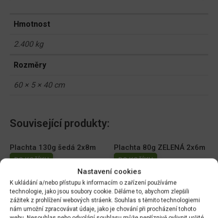
Hmotnost
2.400 kg
Rozměry
60 × 5 × 40 cm
Související produkty:
Plachta 130g šedá 2x8m
Plachta 80g ZELENÁ 2x6m
DO KOŠÍKU
DO KOŠÍKU
Nastavení cookies
389.00
Kč
199.00
Kč
K ukládání a/nebo přístupu k informacím o zařízení používáme
technologie, jako jsou soubory cookie. Děláme to, abychom zlepšili
Plachta 80g ZELENÁ 3x5m
Plachta kašírovaná zelená
zážitek z prohlížení webových stráenk. Souhlas s těmito technologiemi
5x8m 55g
DO KOŠÍKU
nám umožní zpracovávat údaje, jako je chování při procházení tohoto
DO KOŠÍKU
249.00
Kč
webu. Nesouhlas nebo odvolání souhlasu může nepříznivě ovlivnit určité