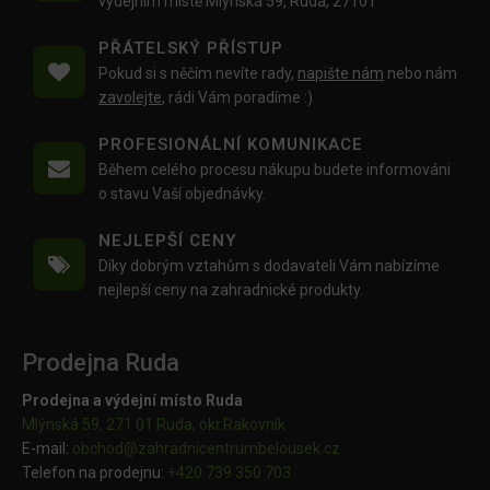
výdejním místě Mlýnská 59, Ruda, 27101
PŘÁTELSKÝ PŘÍSTUP
Pokud si s něčím nevíte rady,
napište nám
nebo nám
zavolejte
, rádi Vám poradíme :)
PROFESIONÁLNÍ KOMUNIKACE
Během celého procesu nákupu budete informováni
o stavu Vaší objednávky.
NEJLEPŠÍ CENY
Díky dobrým vztahům s dodavateli Vám nabízíme
nejlepší ceny na zahradnické produkty.
Prodejna Ruda
Prodejna a výdejní místo Ruda
Mlýnská 59, 271 01 Ruda, okr.Rakovník
E-mail:
obchod@
zahradnicentrumbelousek.cz
Telefon na prodejnu:
+420 739 350 703